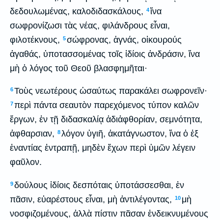
δεδουλωμένας, καλοδιδασκάλους,
ἵνα
4
σωφρονίζωσι τὰς νέας, φιλάνδρους εἶναι,
φιλοτέκνους,
σώφρονας, ἁγνάς, οἰκουρούς
5
ἀγαθάς, ὑποτασσομένας τοῖς ἰδίοις ἀνδράσιν, ἵνα
μὴ ὁ λόγος τοῦ Θεοῦ βλασφημῆται·
Τοὺς νεωτέρους ὡσαύτως παρακάλει σωφρονεῖν·
6
περὶ πάντα σεαυτὸν παρεχόμενος τύπον καλῶν
7
ἔργων, ἐν τῇ διδασκαλίᾳ ἀδιἀφθορίαν, σεμνότητα,
ἀφθαρσιαν,
λόγον ὑγιῆ, ἀκατάγνωστον, ἵνα ὁ ἐξ
8
ἐναντίας ἐντραπῇ, μηδὲν ἔχων περὶ ὑμῶν λέγειν
φαῦλον.
δούλους ἰδίοις δεσπόταις ὑποτάσσεσθαι, ἐν
9
πᾶσιν, εὐαρέστους εἶναι, μὴ ἀντιλέγοντας,
μὴ
10
νοσφιζομένους, ἀλλὰ πίστιν πᾶσαν ἐνδεικνυμένους