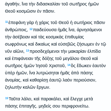
ἀγαθήν, ἵνα τὴν διδασκαλίαν τοῦ σωτῆρος ἡμῶν
Θεοῦ κοσμῶσιν ἐν πᾶσιν.
ἐπεφάνη γὰρ ἡ χάρις τοῦ Θεοῦ ἡ σωτήριος πᾶσιν
11
ἀνθρώποις,
παιδεύουσα ἡμᾶς ἵνα, ἀρνησάμενοι
12
τὴν ἀσέβειαν καὶ τὰς κοσμικὰς ἐπιθυμίας
σωφρόνως καὶ δικαίως καὶ εὐσεβῶς ζήσωμεν ἐν τῷ
νῦν αἰῶνι,
προσδεχόμενοι τὴν μακαρίαν ἐλπίδα
13
καὶ ἐπιφάνειαν τῆς δόξης τοῦ μεγάλου Θεοῦ καὶ
σωτῆρος ἡμῶν Ἰησοῦ Χριστοῦ,
ὃς ἔδωκεν ἑαυτὸν
14
ὑπὲρ ἡμῶν, ἵνα λυτρώσηται ἡμᾶς ἀπὸ πάσης
ἀνομίας, καὶ καθαρίσῃ ἑαυτῷ λαὸν περιούσιον,
ζηλωτὴν καλῶν ἔργων.
Ταῦτα λάλει, καὶ παρακάλει, καὶ ἔλεγχε μετὰ
15
πάσης ἐπιταγῆς. μηδείς σου περιφρονείτω.