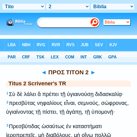
Bible
>
Scrivener's Textus Receptus 1894
> Titus 2
◄
ΠΡΟΣ ΤΙΤΟΝ 2
►
Titus 2 Scrivener's TR
Σὺ δὲ λάλει ἃ πρέπει τῇ ὑγιαινούσῃ διδασκαλίᾳ·
1
πρεσβύτας νηφαλίους εἶναι, σεμνούς, σώφρονας,
2
ὑγιαίνοντας τῇ πίστει, τῇ ἀγάπῃ, τῇ ὑπομονῇ·
Πρεσβύτιδας ὡσαύτως ἐν καταστήματι
3
ἱεροπρεπεῖς, μὴ διαβόλους, μὴ οἴνῳ πολλῷ