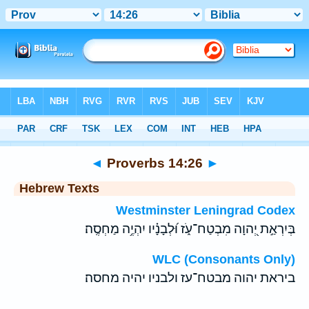
Bible
>
Hebrew
> Proverbs 14:26
◄
Proverbs 14:26
►
Hebrew Texts
Westminster Leningrad Codex
בְּיִרְאַ֣ת יְ֭הוָה מִבְטַח־עֹ֑ז וּ֝לְבָנָ֗יו יִהְיֶ֥ה מַחְסֶֽה׃
WLC (Consonants Only)
ביראת יהוה מבטח־עז ולבניו יהיה מחסה׃