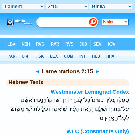
Bible
>
Hebrew
> Lamentations 2:15
◄
Lamentations 2:15
►
Hebrew Texts
Westminster Leningrad Codex
סָֽפְק֨וּ עָלַ֤יִךְ כַּפַּ֙יִם֙ כָּל־עֹ֣בְרֵי דֶ֔רֶךְ שָֽׁרְקוּ֙ וַיָּנִ֣עוּ רֹאשָׁ֔ם
עַל־בַּ֖ת יְרוּשָׁלִָ֑ם הֲזֹ֣את הָעִ֗יר שֶׁיֹּֽאמְרוּ֙ כְּלִ֣ילַת יֹ֔פִי מָשֹׂ֖ושׂ
לְכָל־הָאָֽרֶץ׃ ס
WLC (Consonants Only)