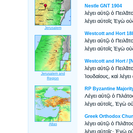
Nestle GNT 1904
λέγει αὐτῷ ὁ Πειλᾶτο
λέγει αὐτοῖς Ἐγὼ οὐ
Westcott and Hort 18
λέγει αὐτῷ ὁ Πειλᾶτο
λέγει αὐτοῖς Ἐγὼ οὐ
Westcott and Hort / [
λέγει αὐτῷ ὁ Πειλᾶτο
Ἰουδαίους, καὶ λέγει
RP Byzantine Majorit
Λέγει αὐτῷ ὁ Πιλάτος
λέγει αὐτοῖς, Ἐγὼ ο
Greek Orthodox Chur
λέγει αὐτῷ ὁ Πιλᾶτος
λέγει αὐτοῖς· Ἐγὼ ο