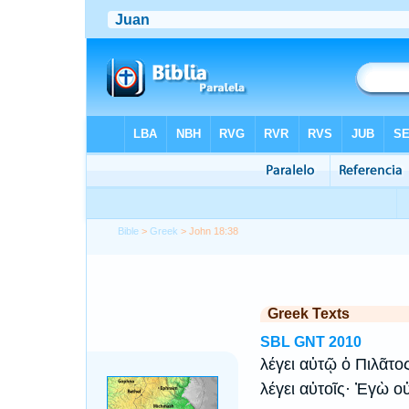
Bible
>
Greek
> John 18:38
Greek Texts
SBL GNT 2010
λέγει αὐτῷ ὁ Πιλᾶτος
λέγει αὐτοῖς· Ἐγὼ ο