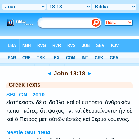
Bible
>
Greek
> John 18:18
◄
John 18:18
►
Greek Texts
SBL GNT 2010
εἱστήκεισαν δὲ οἱ δοῦλοι καὶ οἱ ὑπηρέται ἀνθρακιὰν
πεποιηκότες, ὅτι ψῦχος ἦν, καὶ ἐθερμαίνοντο· ἦν δὲ
καὶ ὁ Πέτρος μετ’ αὐτῶν ἑστὼς καὶ θερμαινόμενος.
Nestle GNT 1904