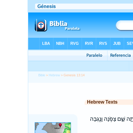
Bible
>
Hebrew
> Genesis 13:14
Hebrew Texts
֣ה שָׁ֑ם צָפֹ֥נָה וָנֶ֖גְבָּה