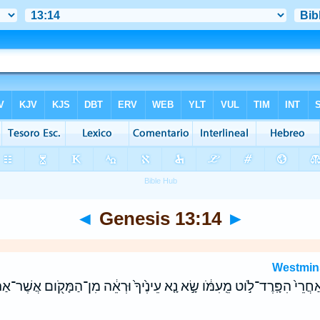
◄
Genesis 13:14
►
Westmin
רֵי֙ הִפָּֽרֶד־לֹ֣וט מֵֽעִמֹּ֔ו שָׂ֣א נָ֤א עֵינֶ֙יךָ֙ וּרְאֵ֔ה מִן־הַמָּקֹ֖ום אֲשֶׁר־אַתָּ