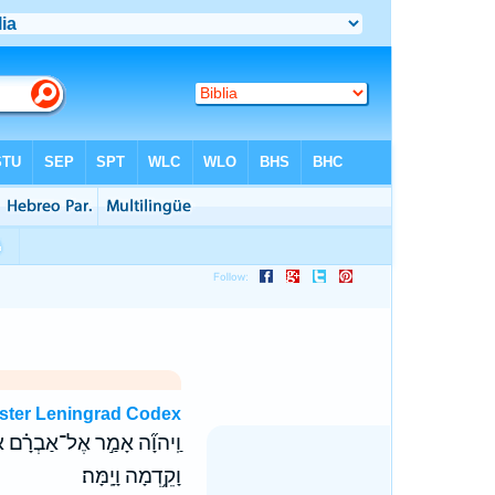
ster Leningrad Codex
וַֽיהוָ֞ה אָמַ֣ר אֶל־אַבְרָ֗ם אַחֲ
וָקֵ֥דְמָה וָיָֽמָּה׃