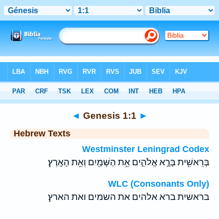
Bible
>
Hebrew
> Genesis 1:1
◄
Genesis 1:1
►
Hebrew Texts
Westminster Leningrad Codex
בְּרֵאשִׁ֖ית בָּרָ֣א אֱלֹהִ֑ים אֵ֥ת הַשָּׁמַ֖יִם וְאֵ֥ת הָאָֽרֶץ׃
WLC (Consonants Only)
בראשית ברא אלהים את השמים ואת הארץ׃