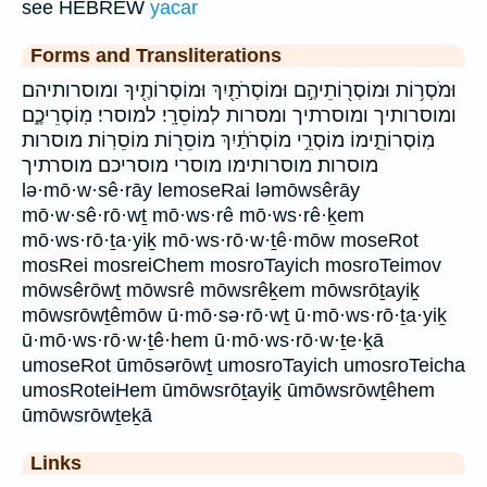
see HEBREW
yacar
Forms and Transliterations
וּמֹסְר֥וֹת וּמוֹסְר֖וֹתֵיהֶ֣ם וּמוֹסְרֹתַ֖יִךְ וּמוֹסְרוֹתֶ֖יךָ ומוסרותיהם
ומוסרותיך ומוסרתיך ומסרות לְמוֹסֵרָֽי׃ למוסרי׃ מֽוֹסְרֵיכֶ֑ם
מֽוֹסְרוֹתֵ֑ימוֹ מוֹסְרֵ֣י מוֹסְרֹתַ֔יִךְ מוֹסֵר֖וֹת מוֹסֵרֽוֹת׃ מוסרות
מוסרות׃ מוסרותימו מוסרי מוסריכם מוסרתיך
lə·mō·w·sê·rāy lemoseRai ləmōwsêrāy
mō·w·sê·rō·wṯ mō·ws·rê mō·ws·rê·ḵem
mō·ws·rō·ṯa·yiḵ mō·ws·rō·w·ṯê·mōw moseRot
mosRei mosreiChem mosroTayich mosroTeimov
mōwsêrōwṯ mōwsrê mōwsrêḵem mōwsrōṯayiḵ
mōwsrōwṯêmōw ū·mō·sə·rō·wṯ ū·mō·ws·rō·ṯa·yiḵ
ū·mō·ws·rō·w·ṯê·hem ū·mō·ws·rō·w·ṯe·ḵā
umoseRot ūmōsərōwṯ umosroTayich umosroTeicha
umosRoteiHem ūmōwsrōṯayiḵ ūmōwsrōwṯêhem
ūmōwsrōwṯeḵā
Links