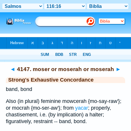
Bible
>
Strong's
>
Hebrew
> 4147
◄
4147. moser or moserah or moserah
►
Strong's Exhaustive Concordance
band, bond
Also (in plural) feminine mowcerah {mo-say-raw'};
or mocrah {mo-ser-aw'}; from
yacar
; properly,
chastisement, i.e. (by implication) a halter;
figuratively, restraint -- band, bond.