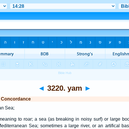
◄
3220. yam
►
e Concordance
an Sea;
aning to roar; a sea (as breaking in noisy surf) or large body
 Mediterranean Sea; sometimes a large river, or an artifical basi