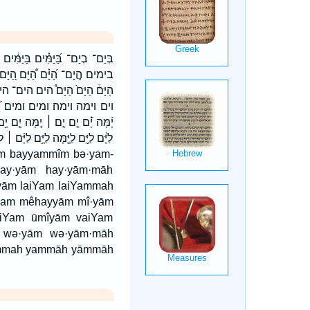
בְּיַם־ בְיַם־ בַּ֝יַּמִּ֗ים בַּיַּמִּ֔ים בַ
בימים הֲ‍ֽיָם־ הַ֝יָּ֗ם הַ֠יָּם הַ֭יָּם הַיַ
הַיָּם֒ הַיָּם֙ הַיָּם֩ הים ה‍ים־ הים׃ הימ
וים וימה וימה׃ ומים ומים׃ יַ֝מִּ֗ים יַ֭מ
יָ֜מָּה יָ֝֗ם יָ֣ם יָ֣ם ׀ יָ֣מָּה יָ֤ם
לַיָּ֔ם לַיָּ֖ם לַיָּ֛מָּה לַיָּ֥ם לַיָּ
ay·yām hay·yām·māh
ām laiYam laiYammah
iYam mêhayyām mî·yām
iYam ūmîyām vaiYam
 wə·yām wə·yām·māh
ammah yammāh yāmmāh