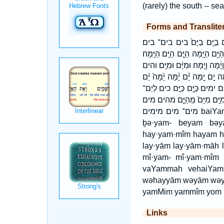
(rarely) the south -- sea
Forms and Translite
ָּ֖ם בַיָּ֣ם בַיָּֽם׃ בַיָּם֙ בים בים־ בים׃
ּ֥ם הַיָּ֥מָּה הַיָּ֧ם הַיָּֽם׃ הַיָּֽמָּה׃
מָּה וָיָֽמָּה׃ וּמִיָּ֔ם וּמִיָּֽם׃ והים
יָ֖ם יָ֖מָּה יָ֗ם יָ֗מָּה יָ֙מָּה֙ יָ֜ם
ים ימים׃ כַּיָּ֛ם כַּיָּ֣ם כים לְיַם־
֥ם מִיָּֽם׃ מִיָּם֙ מֵֽהַיָּ֑ם מהים מים
מים־ מים׃ מימים baiYam baiyamMim bay·yām ḇay·yām bay·yam·mîm bayyām ḇayyām bayyammîm bə·yam-
ḇə·yam- beyam bəy
hay·yam·mîm hayam 
lay·yām lay·yām·māh
mî·yam- mî·yam·mî
vaYammah vehaiYam
wəhayyām wəyām wəy
yamMim yammîm yom
Links