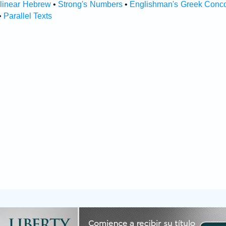
rlinear Hebrew
•
Strong's Numbers
•
Englishman's Greek Conc
•
Parallel Texts