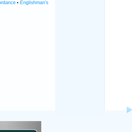
ordance
•
Englishman's