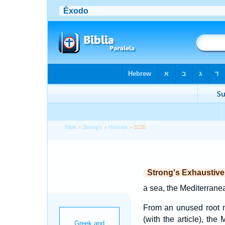
Bible
>
Strong's
>
Hebrew
> 3220
Strong's Exhaustiv
a sea, the Mediterrane
From an unused root me
(with the article), the