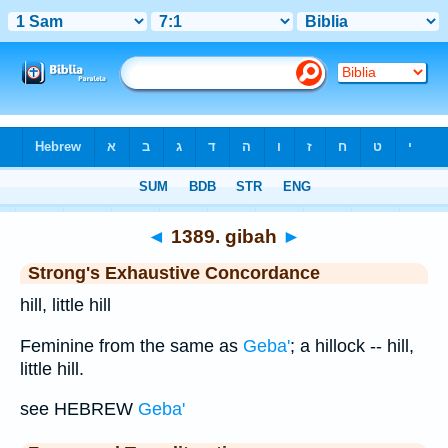
Bible
>
Strong's
>
Hebrew
> 1389
◄
1389. gibah
►
Strong's Exhaustive Concordance
hill, little hill
Feminine from the same as
Geba'
; a hillock -- hill,
little hill.
see HEBREW
Geba'