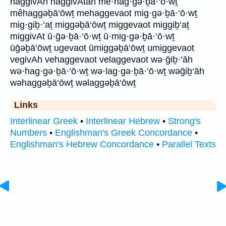
haggivAh haggivAtah mê·hag·gə·ḇā·‘ō·wṯ
mêhaggəḇā‘ōwṯ mehaggevaot mig·gə·ḇā·‘ō·wṯ
mig·giḇ·‘aṯ miggəḇā‘ōwṯ miggevaot miggiḇ‘aṯ
miggivAt ū·ḡə·ḇā·‘ō·wṯ ū·mig·gə·ḇā·‘ō·wṯ
ūḡəḇā‘ōwṯ ugevaot ūmiggəḇā‘ōwṯ umiggevaot
vegivAh vehaggevaot velaggevaot wə·ḡiḇ·‘āh
wə·hag·gə·ḇā·‘ō·wṯ wə·lag·gə·ḇā·‘ō·wṯ wəḡiḇ‘āh
wəhaggəḇā‘ōwṯ wəlaggəḇā‘ōwṯ
Links
Interlinear Greek
•
Interlinear Hebrew
•
Strong's
Numbers
•
Englishman's Greek Concordance
•
Englishman's Hebrew Concordance
•
Parallel Texts