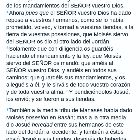
de los mandamientos del SEÑOR vuestro Dios.
Ahora
pues que
el SEÑOR vuestro Dios ha dado
4
reposo a vuestros hermanos, como se lo había
prometido, volved, y tornad a vuestras tiendas, a la
tierra de vuestras posesiones, que Moisés siervo
del SEÑOR os dio al otro lado del Jordán.
Solamente que con diligencia
os
guardéis
5
haciendo el mandamiento y la ley, que Moisés
siervo del SEÑOR os mandó: que améis al
SEÑOR vuestro Dios, y andéis en todos sus
caminos; que guardéis sus mandamientos, y os
alleguéis a él, y le sirváis de todo vuestro corazón
y de toda vuestra alma.
Y bendiciéndolos Josué,
6
los envió; y se fueron a sus tiendas.
También a la media tribu de Manasés había dado
7
Moisés
posesión
en Basán; mas a la otra media
dio Josué
heredad
entre sus hermanos de este
lado del Jordán al occidente; y también a éstos
envió Josué a sus tiendas, después de haberlos