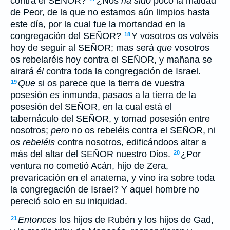
contra el SEÑOR?
¿Nos
ha sido
poco la maldad
de Peor, de la que no estamos aún limpios hasta
este día, por la cual fue la mortandad en la
congregación del SEÑOR?
Y vosotros os volvéis
18
hoy de seguir al SEÑOR; mas será
que
vosotros
os rebelaréis hoy contra el SEÑOR, y mañana se
airará
él
contra toda la congregación de Israel.
Que
si os parece que la tierra de vuestra
19
posesión
es
inmunda, pasaos a la tierra de la
posesión del SEÑOR, en la cual está el
tabernáculo del SEÑOR, y tomad posesión entre
nosotros;
pero
no os rebeléis contra el SEÑOR, ni
os rebeléis
contra nosotros, edificándoos altar a
más del altar del SEÑOR nuestro Dios.
¿Por
20
ventura no cometió Acán, hijo de Zera,
prevaricación en el anatema, y vino ira sobre toda
la congregación de Israel? Y aquel hombre no
pereció solo en su iniquidad.
Entonces
los hijos de Rubén y los hijos de Gad,
21