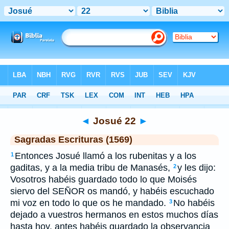
Biblia
>
SEV
> Josué 22
◄
Josué 22
►
Sagradas Escrituras (1569)
Entonces Josué llamó a los rubenitas y a los
1
gaditas, y a la media tribu de Manasés,
y les dijo:
2
Vosotros habéis guardado todo lo que Moisés
siervo del SEÑOR os mandó, y habéis escuchado
mi voz en todo lo que os he mandado.
No habéis
3
dejado a vuestros hermanos en estos muchos días
hasta hoy, antes habéis guardado la observancia