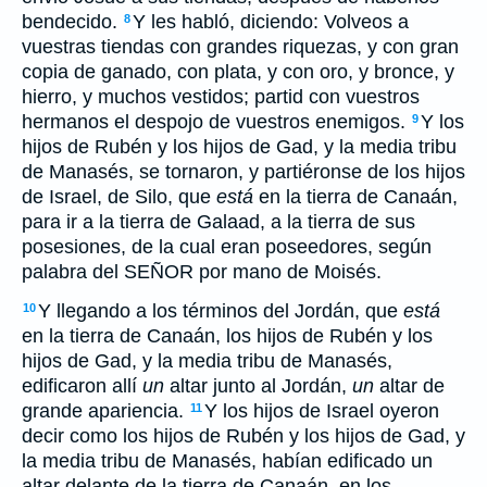
bendecido.
Y les habló, diciendo: Volveos a
8
vuestras tiendas con grandes riquezas, y con gran
copia de ganado, con plata, y con oro, y bronce, y
hierro, y muchos vestidos; partid con vuestros
hermanos el despojo de vuestros enemigos.
Y los
9
hijos de Rubén y los hijos de Gad, y la media tribu
de Manasés, se tornaron, y partiéronse de los hijos
de Israel, de Silo, que
está
en la tierra de Canaán,
para ir a la tierra de Galaad, a la tierra de sus
posesiones, de la cual eran poseedores, según
palabra del SEÑOR por mano de Moisés.
Y llegando a los términos del Jordán, que
está
10
en la tierra de Canaán, los hijos de Rubén y los
hijos de Gad, y la media tribu de Manasés,
edificaron allí
un
altar junto al Jordán,
un
altar de
grande apariencia.
Y los hijos de Israel oyeron
11
decir como los hijos de Rubén y los hijos de Gad, y
la media tribu de Manasés, habían edificado un
altar delante de la tierra de Canaán, en los