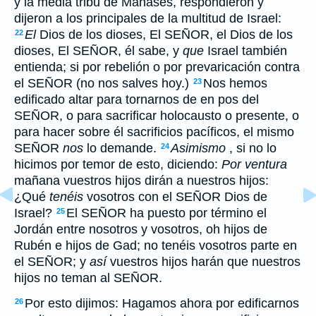
y la media tribu de Manasés, respondieron y
dijeron a los principales de la multitud de Israel:
El
Dios de los dioses, El SEÑOR, el Dios de los
22
dioses, El SEÑOR, él sabe, y
que
Israel también
entienda; si por rebelión o por prevaricación contra
el SEÑOR (no nos salves hoy.)
Nos hemos
23
edificado altar para tornarnos de en pos del
SEÑOR, o para sacrificar holocausto o presente, o
para hacer sobre él sacrificios pacíficos, el mismo
SEÑOR
nos
lo demande.
Asimismo
, si no lo
24
hicimos por temor de esto, diciendo:
Por ventura
mañana vuestros hijos dirán a nuestros hijos:
¿Qué
tenéis
vosotros con el SEÑOR Dios de
Israel?
El SEÑOR ha puesto por término el
25
Jordán entre nosotros y vosotros, oh hijos de
Rubén e hijos de Gad; no tenéis vosotros parte en
el SEÑOR; y
así
vuestros hijos harán que nuestros
hijos no teman al SEÑOR.
Por esto dijimos: Hagamos ahora por edificarnos
26