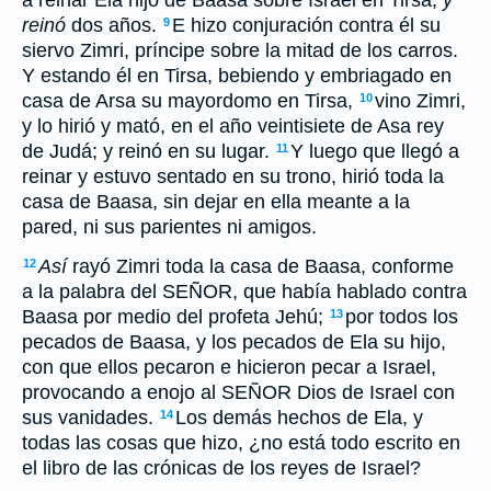
a reinar Ela hijo de Baasa sobre Israel en Tirsa;
y
reinó
dos años.
E hizo conjuración contra él su
9
siervo Zimri, príncipe sobre la mitad de los carros.
Y estando él en Tirsa, bebiendo y embriagado en
casa de Arsa su mayordomo en Tirsa,
vino Zimri,
10
y lo hirió y mató, en el año veintisiete de Asa rey
de Judá; y reinó en su lugar.
Y luego que llegó a
11
reinar y estuvo sentado en su trono, hirió toda la
casa de Baasa, sin dejar en ella meante a la
pared, ni sus parientes ni amigos.
Así
rayó Zimri toda la casa de Baasa, conforme
12
a la palabra del SEÑOR, que había hablado contra
Baasa por medio del profeta Jehú;
por todos los
13
pecados de Baasa, y los pecados de Ela su hijo,
con que ellos pecaron e hicieron pecar a Israel,
provocando a enojo al SEÑOR Dios de Israel con
sus vanidades.
Los demás hechos de Ela, y
14
todas las cosas que hizo, ¿no está todo escrito en
el libro de las crónicas de los reyes de Israel?