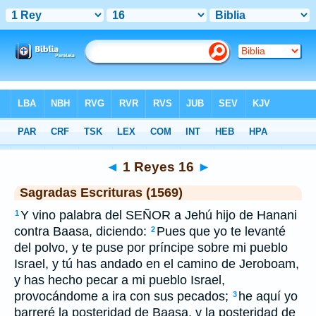
Biblia
>
SEV
> 1 Reyes 16
◄
1 Reyes 16
►
Sagradas Escrituras (1569)
Y vino palabra del SEÑOR a Jehú hijo de Hanani
1
contra Baasa, diciendo:
Pues que yo te levanté
2
del polvo, y te puse por príncipe sobre mi pueblo
Israel, y tú has andado en el camino de Jeroboam,
y has hecho pecar a mi pueblo Israel,
provocándome a ira con sus pecados;
he aquí yo
3
barreré la posteridad de Baasa, y la posteridad de