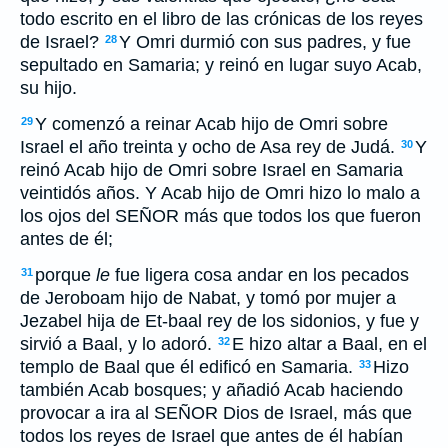
todo escrito en el libro de las crónicas de los reyes
de Israel?
Y Omri durmió con sus padres, y fue
28
sepultado en Samaria; y reinó en lugar suyo Acab,
su hijo.
Y comenzó a reinar Acab hijo de Omri sobre
29
Israel el año treinta y ocho de Asa rey de Judá.
Y
30
reinó Acab hijo de Omri sobre Israel en Samaria
veintidós años. Y Acab hijo de Omri hizo lo malo a
los ojos del SEÑOR más que todos los que fueron
antes de él;
porque
le
fue ligera cosa andar en los pecados
31
de Jeroboam hijo de Nabat, y tomó por mujer a
Jezabel hija de Et-baal rey de los sidonios, y fue y
sirvió a Baal, y lo adoró.
E hizo altar a Baal, en el
32
templo de Baal que él edificó en Samaria.
Hizo
33
también Acab bosques; y añadió Acab haciendo
provocar a ira al SEÑOR Dios de Israel, más que
todos los reyes de Israel que antes de él habían