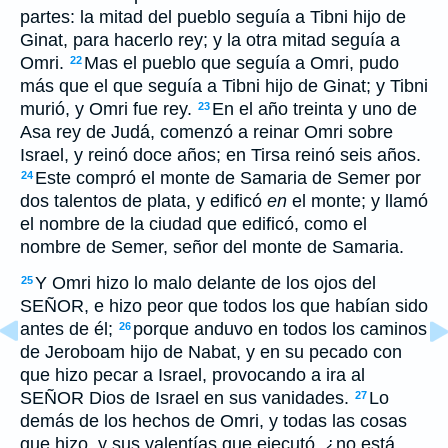
partes: la mitad del pueblo seguía a Tibni hijo de
Ginat, para hacerlo rey; y la otra mitad seguía a
Omri.
Mas el pueblo que seguía a Omri, pudo
22
más que el que seguía a Tibni hijo de Ginat; y Tibni
murió, y Omri fue rey.
En el año treinta y uno de
23
Asa rey de Judá, comenzó a reinar Omri sobre
Israel, y reinó doce años; en Tirsa reinó seis años.
Este compró el monte de Samaria de Semer por
24
dos talentos de plata, y edificó
en
el monte; y llamó
el nombre de la ciudad que edificó, como el
nombre de Semer, señor del monte de Samaria.
Y Omri hizo lo malo delante de los ojos del
25
SEÑOR, e hizo peor que todos los que habían sido
antes de él;
porque anduvo en todos los caminos
26
de Jeroboam hijo de Nabat, y en su pecado con
que hizo pecar a Israel, provocando a ira al
SEÑOR Dios de Israel en sus vanidades.
Lo
27
demás de los hechos de Omri, y todas las cosas
que hizo, y sus valentías que ejecutó, ¿no está