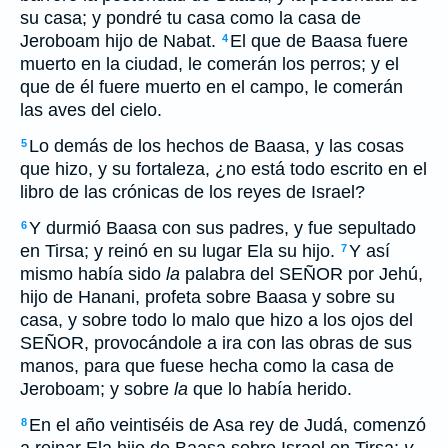
su casa; y pondré tu casa como la casa de
Jeroboam hijo de Nabat.
El que de Baasa fuere
4
muerto en la ciudad, le comerán los perros; y el
que de él fuere muerto en el campo, le comerán
las aves del cielo.
Lo demás de los hechos de Baasa, y las cosas
5
que hizo, y su fortaleza, ¿no está todo escrito en el
libro de las crónicas de los reyes de Israel?
Y durmió Baasa con sus padres, y fue sepultado
6
en Tirsa; y reinó en su lugar Ela su hijo.
Y así
7
mismo había sido
la
palabra del SEÑOR por Jehú,
hijo de Hanani, profeta sobre Baasa y sobre su
casa, y sobre todo lo malo que hizo a los ojos del
SEÑOR, provocándole a ira con las obras de sus
manos, para que fuese hecha como la casa de
Jeroboam; y sobre
la
que lo había herido.
En el año veintiséis de Asa rey de Judá, comenzó
8