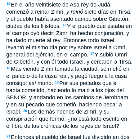
En el año veintisiete de Asa rey de Judá,
15
comenzó a reinar Zimri,
y reinó
siete días en Tirsa;
y el pueblo había asentado campo sobre Gibetón,
ciudad de los filisteos.
Y el pueblo que estaba en
16
el campo oyó decir: Zimri ha hecho conjuración, y
ha dado muerte al rey. Entonces todo Israel
levantó el mismo día por rey sobre Israel a Omri,
general del ejército, en el campo.
Y subió Omri
17
de Gibetón, y con él todo Israel, y cercaron a Tirsa.
Mas viendo Zimri tomada la ciudad, se metió en
18
el palacio de la casa real, y pegó fuego a la casa
consigo;
así
murió.
Por sus pecados que él
19
había cometido, haciendo lo malo a los ojos del
SEÑOR, y andando en los caminos de Jeroboam,
y en su pecado que cometió, haciendo pecar a
Israel.
Los demás hechos de Zimri, y su
20
conspiración que formó, ¿no está todo escrito en
el libro de las crónicas de los reyes de Israel?
Entonces el pueblo de Israel fue dividido en dos
21