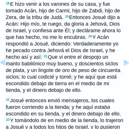
E hizo venir a los varones de su casa, y fue
18
tomado Acán, hijo de Carmi, hijo de Zabdi, hijo de
Zera, de la tribu de Judá.
Entonces Josué dijo a
19
Acán: Hijo mío, te ruego, da gloria a Jehová, Dios
de Israel, y confiesa ante Él; y declárame ahora lo
que has hecho, no me lo encubras.
Y Acán
20
respondió a Josué, diciendo: Verdaderamente yo
he pecado contra Jehová el Dios de Israel, y he
hecho así y así:
Que vi entre el despojo un
21
manto babilónico muy bueno, y doscientos siclos
de plata, y un lingote de oro de peso de cincuenta
siclos; lo cual codicié y tomé; y he aquí que
está
escondido debajo de tierra en el medio de mi
tienda, y el dinero debajo de ello.
Josué entonces envió mensajeros, los cuales
22
fueron corriendo a la tienda; y he aquí
estaba
escondido en su tienda, y el dinero debajo de ello.
Y tomándolo de en medio de la tienda, lo trajeron
23
a Josué y a todos los hijos de Israel, y lo pusieron