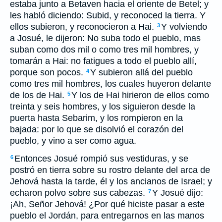
estaba junto a Betaven hacia el oriente de Betel; y
les habló diciendo: Subid, y reconoced la tierra. Y
ellos subieron, y reconocieron a Hai.
Y volviendo
3
a Josué, le dijeron: No suba todo el pueblo, mas
suban como dos mil o como tres mil hombres, y
tomarán a Hai: no fatigues a todo el pueblo allí,
porque son pocos.
Y subieron allá del pueblo
4
como tres mil hombres, los cuales huyeron delante
de los de Hai.
Y los de Hai hirieron de ellos como
5
treinta y seis hombres, y los siguieron desde la
puerta hasta Sebarim, y los rompieron en la
bajada: por lo que se disolvió el corazón del
pueblo, y vino a ser como agua.
Entonces Josué rompió sus vestiduras, y se
6
postró en tierra sobre su rostro delante del arca de
Jehová hasta la tarde, él y los ancianos de Israel; y
echaron polvo sobre sus cabezas.
Y Josué dijo:
7
¡Ah, Señor Jehová! ¿Por qué hiciste pasar a este
pueblo el Jordán, para entregarnos en las manos