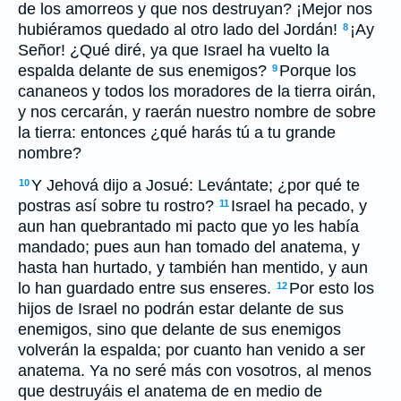
de los amorreos y que nos destruyan? ¡Mejor nos
hubiéramos quedado al otro lado del Jordán!
¡Ay
8
Señor! ¿Qué diré, ya que Israel ha vuelto la
espalda delante de sus enemigos?
Porque los
9
cananeos y todos los moradores de la tierra oirán,
y nos cercarán, y raerán nuestro nombre de sobre
la tierra: entonces ¿qué harás tú a tu grande
nombre?
Y Jehová dijo a Josué: Levántate; ¿por qué te
10
postras así sobre tu rostro?
Israel ha pecado, y
11
aun han quebrantado mi pacto que yo les había
mandado; pues aun han tomado del anatema, y
hasta han hurtado, y también han mentido, y aun
lo han guardado entre sus enseres.
Por esto los
12
hijos de Israel no podrán estar delante de sus
enemigos, sino que delante de sus enemigos
volverán la espalda; por cuanto han venido a ser
anatema. Ya no seré más con vosotros, al menos
que destruyáis el anatema de en medio de