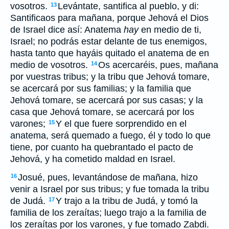
vosotros.
Levántate, santifica al pueblo, y di:
13
Santificaos para mañana, porque Jehová el Dios
de Israel dice así: Anatema
hay
en medio de ti,
Israel; no podrás estar delante de tus enemigos,
hasta tanto que hayáis quitado el anatema de en
medio de vosotros.
Os acercaréis, pues, mañana
14
por vuestras tribus; y la tribu que Jehová tomare,
se acercará por sus familias; y la familia que
Jehová tomare, se acercará por sus casas; y la
casa que Jehová tomare, se acercará por los
varones;
Y el que fuere sorprendido en el
15
anatema, será quemado a fuego, él y todo lo que
tiene, por cuanto ha quebrantado el pacto de
Jehová, y ha cometido maldad en Israel.
Josué, pues, levantándose de mañana, hizo
16
venir a Israel por sus tribus; y fue tomada la tribu
de Judá.
Y trajo a la tribu de Judá, y tomó la
17
familia de los zeraítas; luego trajo a la familia de
los zeraítas por los varones, y fue tomado Zabdi.