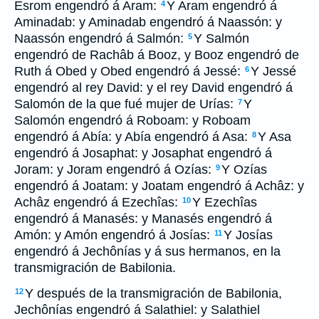
Esrom engendró á Aram:
Y Aram engendró á
4
Aminadab: y Aminadab engendró á Naassón: y
Naassón engendró á Salmón:
Y Salmón
5
engendró de Rachâb á Booz, y Booz engendró de
Ruth á Obed y Obed engendró á Jessé:
Y Jessé
6
engendró al rey David: y el rey David engendró á
Salomón de la que fué mujer de Urías:
Y
7
Salomón engendró á Roboam: y Roboam
engendró á Abía: y Abía engendró á Asa:
Y Asa
8
engendró á Josaphat: y Josaphat engendró á
Joram: y Joram engendró á Ozías:
Y Ozías
9
engendró á Joatam: y Joatam engendró á Achâz: y
Achâz engendró á Ezechîas:
Y Ezechîas
10
engendró á Manasés: y Manasés engendró á
Amón: y Amón engendró á Josías:
Y Josías
11
engendró á Jechônías y á sus hermanos, en la
transmigración de Babilonia.
Y después de la transmigración de Babilonia,
12
Jechônías engendró á Salathiel: y Salathiel