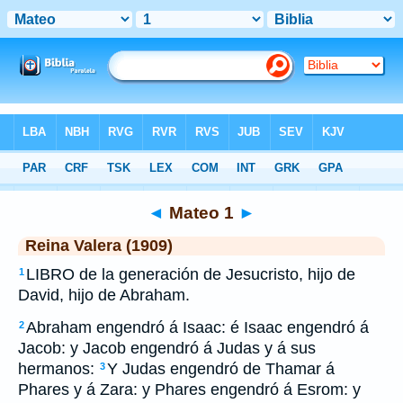
Biblia
>
RVR 1909
> Mateo 1
◄
Mateo 1
►
Reina Valera (1909)
LIBRO de la generación de Jesucristo, hijo de
1
David, hijo de Abraham.
Abraham engendró á Isaac: é Isaac engendró á
2
Jacob: y Jacob engendró á Judas y á sus
hermanos:
Y Judas engendró de Thamar á
3
Phares y á Zara: y Phares engendró á Esrom: y