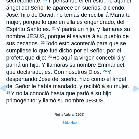
secretamente.
Y pensando él en esto, he aquí el
ángel del Señor le aparece en sueños, diciendo:
José, hijo de David, no temas de recibir á María tu
mujer, porque lo que en ella es engendrado, del
Espíritu Santo es.
Y parirá un hijo, y llamarás su
21
nombre JESUS, porque él salvará á su pueblo de
sus pecados.
Todo esto aconteció para que se
22
cumpliese lo que fué dicho por el Señor, por el
profeta que dijo:
He aquí la virgen concebirá y
23
parirá un hijo, Y llamarás su nombre Emmanuel,
que declarado, es: Con nosotros Dios.
Y
24
despertando José del sueño, hizo como el ángel
del Señor le había mandado, y recibió á su mujer.
Y no la conoció hasta que parió á su hijo
25
primogénito: y llamó su nombre JESUS.
Reina Valera (1909)
Bible Hub