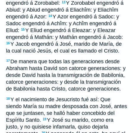
engendró á Zorobabel:
Y Zorobabel engendró á
13
Abiud: y Abiud engendró á Eliachîm: y Eliachîm
engendró á Azor:
Y Azor engendró á Sadoc: y
14
Sadoc engendró á Achîm: y Achîm engendró á
Eliud:
Y Eliud engendró á Eleazar: y Eleazar
15
engendró á Mathán: y Mathán engendró á Jacob:
Y Jacob engendró á José, marido de María, de
16
la cual nació Jesús, el cual es llamado el Cristo.
De manera que todas las generaciones desde
17
Abraham hasta David son catorce generaciones: y
desde David hasta la transmigración de Babilonia,
catorce generaciones: y desde la transmigración
de Babilonia hasta Cristo, catorce generaciones.
Y el nacimiento de Jesucristo fué así: Que
18
siendo María su madre desposada con José, antes
que se juntasen, se halló haber concebido del
Espíritu Santo.
Y José su marido, como era
19
justo, y no quisiese infamarla, quiso dejarla
20