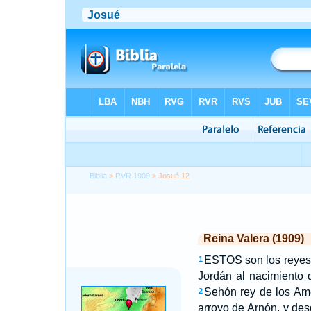
Biblia
>
RVR 1909
> Josué 12
Reina Valera (1909)
ESTOS son los reyes de
1
Jordán al nacimiento d
Sehón rey de los Amo
2
arroyo de Arnón, y des