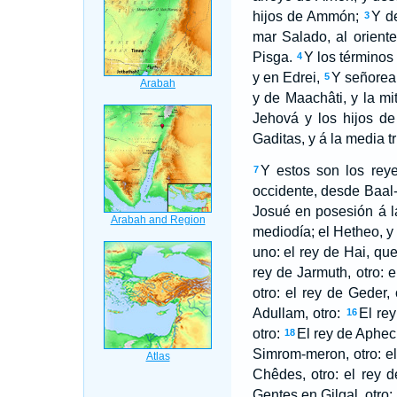
hijos de Ammón;
Y de
3
mar Salado, al orient
Pisga.
Y los términos
4
y en Edrei,
Y señorea
5
y de Maachâti, y la m
Jehová y los hijos de
Gaditas, y á la media 
Y estos son los reye
7
occidente, desde Baal-
Josué en posesión á la
mediodía; el Hetheo, y
uno: el rey de Hai, que
rey de Jarmuth, otro: e
otro: el rey de Geder, 
Adullam, otro:
El rey
16
otro:
El rey de Aphec,
18
Simrom-meron, otro: el
Chêdes, otro: el rey 
Gentes en Gilgal, otro: