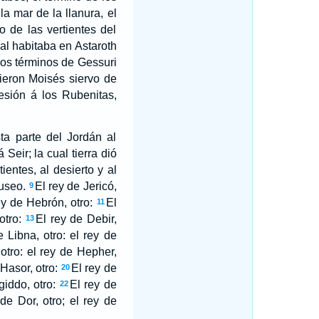
a mar de la llanura, el
 de las vertientes del
al habitaba en Astaroth
os términos de Gessuri
rieron Moisés siervo de
esión á los Rubenitas,
ta parte del Jordán al
eir; la cual tierra dió
ientes, al desierto y al
useo.
El rey de Jericó,
9
ey de Hebrón, otro:
El
11
otro:
El rey de Debir,
13
e Libna, otro: el rey de
otro: el rey de Hepher,
Hasor, otro:
El rey de
20
iddo, otro:
El rey de
22
de Dor, otro; el rey de