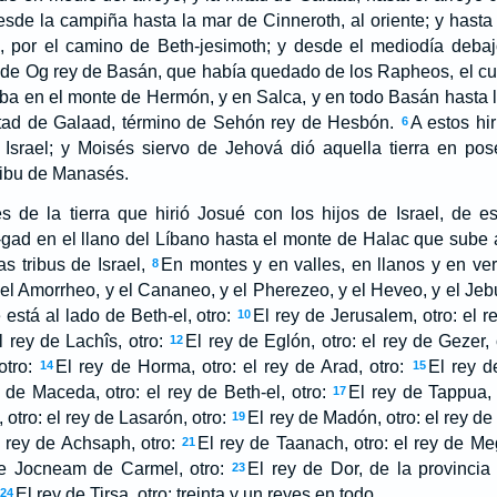
sde la campiña hasta la mar de Cinneroth, al oriente; y hasta l
e, por el camino de Beth-jesimoth; y desde el mediodía debajo
 de Og rey de Basán, que había quedado de los Rapheos, el cu
ba en el monte de Hermón, y en Salca, y en todo Basán hasta l
itad de Galaad, término de Sehón rey de Hesbón.
A estos hi
6
 Israel; y Moisés siervo de Jehová dió aquella tierra en pos
tribu de Manasés.
s de la tierra que hirió Josué con los hijos de Israel, de es
gad en el llano del Líbano hasta el monte de Halac que sube á S
s tribus de Israel,
En montes y en valles, en llanos y en vert
8
 el Amorrheo, y el Cananeo, y el Pherezeo, y el Heveo, y el Jeb
 está al lado de Beth-el, otro:
El rey de Jerusalem, otro: el r
10
l rey de Lachîs, otro:
El rey de Eglón, otro: el rey de Gezer, 
12
otro:
El rey de Horma, otro: el rey de Arad, otro:
El rey d
14
15
 de Maceda, otro: el rey de Beth-el, otro:
El rey de Tappua, 
17
 otro: el rey de Lasarón, otro:
El rey de Madón, otro: el rey de 
19
 rey de Achsaph, otro:
El rey de Taanach, otro: el rey de Meg
21
de Jocneam de Carmel, otro:
El rey de Dor, de la provincia 
23
El rey de Tirsa, otro: treinta y un reyes en todo.
24