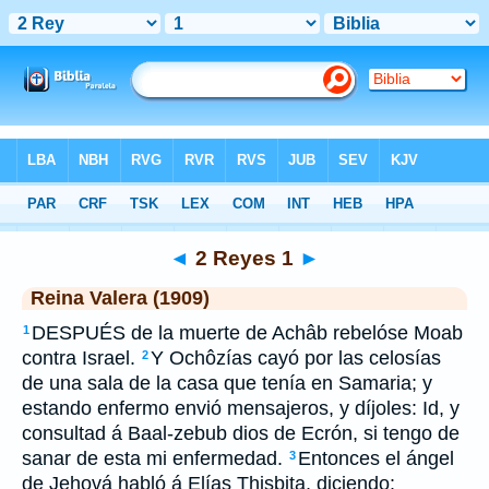
Biblia
>
RVR 1909
> 2 Reyes 1
◄
2 Reyes 1
►
Reina Valera (1909)
DESPUÉS de la muerte de Achâb rebelóse Moab
1
contra Israel.
Y Ochôzías cayó por las celosías
2
de una sala de la casa que tenía en Samaria; y
estando enfermo envió mensajeros, y díjoles: Id, y
consultad á Baal-zebub dios de Ecrón, si tengo de
sanar de esta mi enfermedad.
Entonces el ángel
3
de Jehová habló á Elías Thisbita, diciendo: