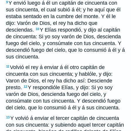
Y envió luego á él un capitán de cincuenta con
9
sus cincuenta, el cual subió á él; y he aquí que él
estaba sentado en la cumbre del monte. Y él le
dijo: Varón de Dios, el rey ha dicho que
desciendas.
Y Elías respondió, y dijo al capitán
10
de cincuenta: Si yo soy varón de Dios, descienda
fuego del cielo, y consúmate con tus cincuenta. Y
descendió fuego del cielo, que lo consumió á él y á
sus cincuenta.
Volvió el rey á enviar á él otro capitán de
11
cincuenta con sus cincuenta; y hablóle, y dijo:
Varon de Dios, el rey ha dicho así: Desciende
presto.
Y respondióle Elías, y dijo: Si yo soy
12
varón de Dios, descienda fuego del cielo, y
consúmate con tus cincuenta. Y descendió fuego
del cielo, que lo consumió á él y á sus cincuenta.
Y volvió á enviar el tercer capitán de cincuenta
13
con sus cincuenta: y subiendo aquel tercer capitán