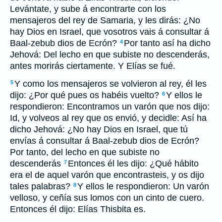
Levántate, y sube á encontrarte con los
mensajeros del rey de Samaria, y les dirás: ¿No
hay Dios en Israel, que vosotros vais á consultar á
Baal-zebub dios de Ecrón?
Por tanto así ha dicho
4
Jehová: Del lecho en que subiste no descenderás,
antes morirás ciertamente. Y Elías se fué.
Y como los mensajeros se volvieron al rey, él les
5
dijo: ¿Por qué pues os habéis vuelto?
Y ellos le
6
respondieron: Encontramos un varón que nos dijo:
Id, y volveos al rey que os envió, y decidle: Así ha
dicho Jehová: ¿No hay Dios en Israel, que tú
envías á consultar á Baal-zebub dios de Ecrón?
Por tanto, del lecho en que subiste no
descenderás
Entonces él les dijo: ¿Qué hábito
7
era el de aquel varón que encontrasteis, y os dijo
tales palabras?
Y ellos le respondieron: Un varón
8
velloso, y ceñía sus lomos con un cinto de cuero.
Entonces él dijo: Elías Thisbita es.