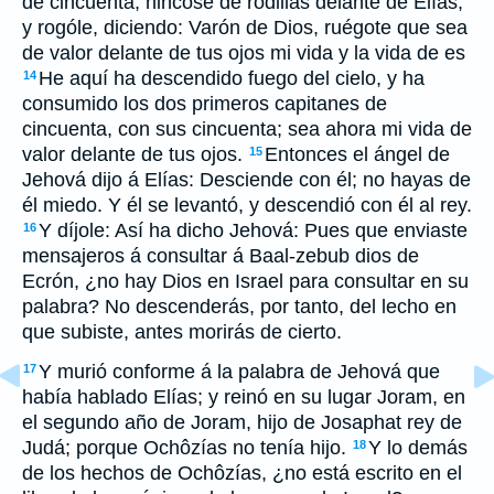
de cincuenta, hincóse de rodillas delante de Elías,
y rogóle, diciendo: Varón de Dios, ruégote que sea
de valor delante de tus ojos mi vida y la vida de es
He aquí ha descendido fuego del cielo, y ha
14
consumido los dos primeros capitanes de
cincuenta, con sus cincuenta; sea ahora mi vida de
valor delante de tus ojos.
Entonces el ángel de
15
Jehová dijo á Elías: Desciende con él; no hayas de
él miedo. Y él se levantó, y descendió con él al rey.
Y díjole: Así ha dicho Jehová: Pues que enviaste
16
mensajeros á consultar á Baal-zebub dios de
Ecrón, ¿no hay Dios en Israel para consultar en su
palabra? No descenderás, por tanto, del lecho en
que subiste, antes morirás de cierto.
Y murió conforme á la palabra de Jehová que
17
había hablado Elías; y reinó en su lugar Joram, en
el segundo año de Joram, hijo de Josaphat rey de
Judá; porque Ochôzías no tenía hijo.
Y lo demás
18
de los hechos de Ochôzías, ¿no está escrito en el