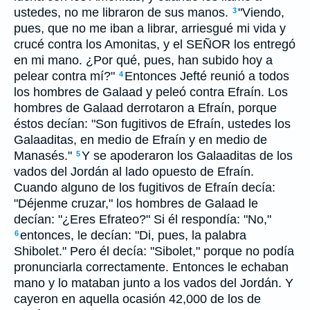
ustedes, no me libraron de sus manos.
"Viendo,
3
pues, que no me iban a librar, arriesgué mi vida y
crucé contra los Amonitas, y el SEÑOR los entregó
en mi mano. ¿Por qué, pues, han subido hoy a
pelear contra mí?"
Entonces Jefté reunió a todos
4
los hombres de Galaad y peleó contra Efraín. Los
hombres de Galaad derrotaron a Efraín, porque
éstos decían: "Son fugitivos de Efraín, ustedes los
Galaaditas, en medio de Efraín y en medio de
Manasés."
Y se apoderaron los Galaaditas de los
5
vados del Jordán al lado opuesto de Efraín.
Cuando alguno de los fugitivos de Efraín decía:
"Déjenme cruzar," los hombres de Galaad le
decían: "¿Eres Efrateo?" Si él respondía: "No,"
entonces, le decían: "Di, pues, la palabra
6
Shibolet." Pero él decía: "Sibolet," porque no podía
pronunciarla correctamente. Entonces le echaban
mano y lo mataban junto a los vados del Jordán. Y
cayeron en aquella ocasión 42,000 de los de