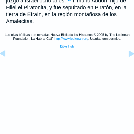
juzgó a Israel ocho años.
Y murió Abdón, hijo de
Hilel el Piratonita, y fue sepultado en Piratón, en la
tierra de Efraín, en la región montañosa de los
Amalecitas.
Las citas bíblicas son tomadas Nueva Biblia de los Hispanos © 2005 by The Lockman
Foundation, La Habra, Calif,
http://www.lockman.org
. Usadas con permiso.
Bible Hub