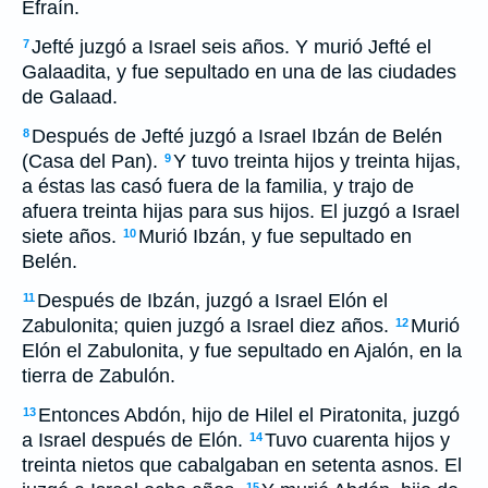
Efraín.
Jefté juzgó a Israel seis años. Y murió Jefté el
7
Galaadita, y fue sepultado en una de las ciudades
de Galaad.
Después de Jefté juzgó a Israel Ibzán de Belén
8
(Casa del Pan).
Y tuvo treinta hijos y treinta hijas,
9
a éstas las casó fuera de la familia, y trajo de
afuera treinta hijas para sus hijos. El juzgó a Israel
siete años.
Murió Ibzán, y fue sepultado en
10
Belén.
Después de Ibzán, juzgó a Israel Elón el
11
Zabulonita; quien juzgó a Israel diez años.
Murió
12
Elón el Zabulonita, y fue sepultado en Ajalón, en la
tierra de Zabulón.
Entonces Abdón, hijo de Hilel el Piratonita, juzgó
13
a Israel después de Elón.
Tuvo cuarenta hijos y
14
treinta nietos que cabalgaban en setenta asnos. El
15