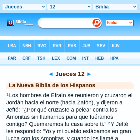
Biblia
>
NBLH
> Jueces 12
◄
Jueces 12
►
La Nueva Biblia de los Hispanos
Los hombres de Efraín se reunieron y cruzaron el
1
Jordán hacia el norte (hacia Zafón), y dijeron a
Jefté: "¿Por qué cruzaste a pelear contra los
Amonitas sin llamarnos para que fuéramos
contigo? Quemaremos tu casa sobre ti."
Y Jefté
2
les respondió: "Yo y mi pueblo estábamos en gran
lucha con los Amonitas, y cuando los llamé a