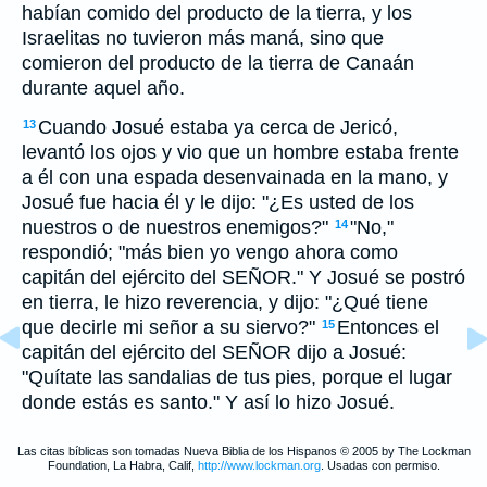
habían comido del producto de la tierra, y los
Israelitas no tuvieron más maná, sino que
comieron del producto de la tierra de Canaán
durante aquel año.
Cuando Josué estaba ya cerca de Jericó,
13
levantó los ojos y vio que un hombre estaba frente
a él con una espada desenvainada en la mano, y
Josué fue hacia él y le dijo: "¿Es usted de los
nuestros o de nuestros enemigos?"
"No,"
14
respondió; "más bien yo vengo ahora como
capitán del ejército del SEÑOR." Y Josué se postró
en tierra, le hizo reverencia, y dijo: "¿Qué tiene
que decirle mi señor a su siervo?"
Entonces el
15
capitán del ejército del SEÑOR dijo a Josué:
"Quítate las sandalias de tus pies, porque el lugar
donde estás es santo." Y así lo hizo Josué.
Las citas bíblicas son tomadas Nueva Biblia de los Hispanos © 2005 by The Lockman
Foundation, La Habra, Calif,
http://www.lockman.org
. Usadas con permiso.