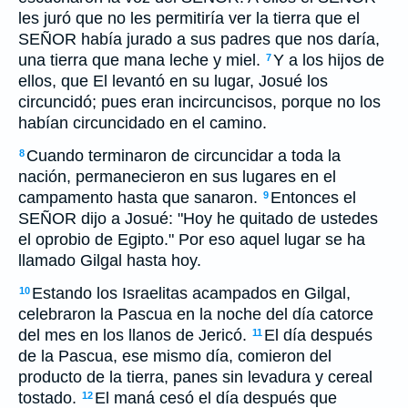
les juró que no les permitiría ver la tierra que el
SEÑOR había jurado a sus padres que nos daría,
una tierra que mana leche y miel.
Y a los hijos de
7
ellos, que El levantó en su lugar, Josué los
circuncidó; pues eran incircuncisos, porque no los
habían circuncidado en el camino.
Cuando terminaron de circuncidar a toda la
8
nación, permanecieron en sus lugares en el
campamento hasta que sanaron.
Entonces el
9
SEÑOR dijo a Josué: "Hoy he quitado de ustedes
el oprobio de Egipto." Por eso aquel lugar se ha
llamado Gilgal hasta hoy.
Estando los Israelitas acampados en Gilgal,
10
celebraron la Pascua en la noche del día catorce
del mes en los llanos de Jericó.
El día después
11
de la Pascua, ese mismo día, comieron del
producto de la tierra, panes sin levadura y cereal
tostado.
El maná cesó el día después que
12