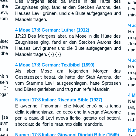
oses
Des Morgens aber, da Mose in die Hütte des
iat
 the
Zeugnisses ging, fand er den Stecken Aarons, des
Levi
evi,
Hauses Levi, grünen, und die Blüte aufgegangen und
mig
ssom
Mandeln tragen.
Чис
4 Mose 17:8 German: Luther (1912)
На
17:23 Des Morgens aber, da Mose in die Hütte des
от
isë;
Zeugnisses ging, fand er den Stecken Aarons des
Лев
shte
Hauses Levi grünen und die Blüte aufgegangen und
при
e dhe
Mandeln tragen. {~} {~}
Чис
4 Mose 17:8 German: Textbibel (1899)
На
Als aber Mose am folgenden Morgen das
отк
it n
Gesetzeszelt betrat, da hatte der Stab Aarons, der
Лев
sein
vom Stamme Levi, ausgeschlagen, hatte Sprossen
при
. Er
und Blüten getrieben und trug nun reife Mandeln.
ogar
4 M
Numeri 17:8 Italian: Riveduta Bible (1927)
När
E avvenne, l’indomani, che Mosè entrò nella tenda
täl
della testimonianza; ed ecco che la verga d’Aaronne
Lev
 [за
per la casa di Levi aveva fiorito, gettato dei bottoni,
och
вият
sbocciato dei fiori e maturato delle mandorle.
л и
Num
Numeri 17:8 Italian: Giovanni Diodati Bible (1649)
рели