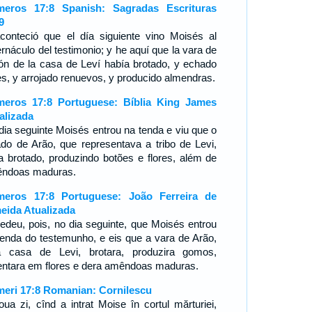
eros 17:8 Spanish: Sagradas Escrituras
9
conteció que el día siguiente vino Moisés al
ernáculo del testimonio; y he aquí que la vara de
ón de la casa de Leví había brotado, y echado
res, y arrojado renuevos, y producido almendras.
eros 17:8 Portuguese: Bíblia King James
alizada
dia seguinte Moisés entrou na tenda e viu que o
ado de Arão, que representava a tribo de Levi,
ha brotado, produzindo botões e flores, além de
ndoas maduras.
eros 17:8 Portuguese: João Ferreira de
eida Atualizada
edeu, pois, no dia seguinte, que Moisés entrou
tenda do testemunho, e eis que a vara de Arão,
a casa de Levi, brotara, produzira gomos,
entara em flores e dera amêndoas maduras.
eri 17:8 Romanian: Cornilescu
oua zi, cînd a intrat Moise în cortul mărturiei,