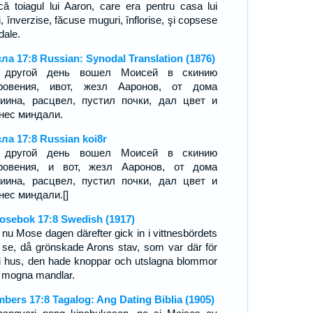
ăcă toiagul lui Aaron, care era pentru casa lui
, înverzise, făcuse muguri, înflorise, şi copsese
dale.
ла 17:8 Russian: Synodal Translation (1876)
 другой день вошел Моисей в скинию
кровения, ивот, жезл Ааронов, от дома
иина, расцвел, пустил почки, дал цвет и
нес миндали.
ла 17:8 Russian koi8r
 другой день вошел Моисей в скинию
ровения, и вот, жезл Ааронов, от дома
иина, расцвел, пустил почки, дал цвет и
нес миндали.[]
osebok 17:8 Swedish (1917)
 nu Mose dagen därefter gick in i vittnesbördets
t, se, då grönskade Arons stav, som var där för
i hus, den hade knoppar och utslagna blommor
 mogna mandlar.
bers 17:8 Tagalog: Ang Dating Biblia (1905)