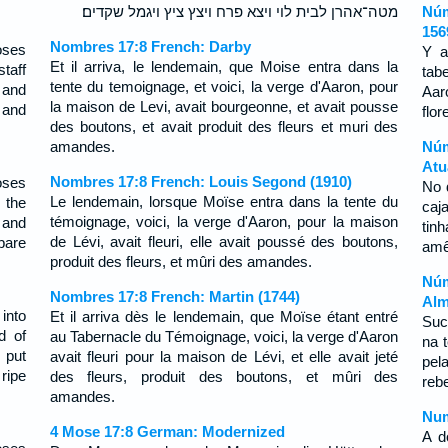
מטה־אהרן לבית לוי ויצא פרח ויצץ ציץ ויגמל שקדים׃
Núm
156
Nombres 17:8 French: Darby
oses
Y a
Et il arriva, le lendemain, que Moise entra dans la
staff
tab
tente du temoignage, et voici, la verge d'Aaron, pour
 and
Aar
la maison de Levi, avait bourgeonne, et avait pousse
 and
flo
des boutons, et avait produit des fleurs et muri des
amandes.
Núm
Atu
Nombres 17:8 French: Louis Segond (1910)
oses
No 
Le lendemain, lorsque Moïse entra dans la tente du
, the
caj
témoignage, voici, la verge d'Aaron, pour la maison
 and
tin
de Lévi, avait fleuri, elle avait poussé des boutons,
bare
amê
produit des fleurs, et mûri des amandes.
Núm
Nombres 17:8 French: Martin (1744)
Alm
into
Et il arriva dès le lendemain, que Moïse étant entré
Suc
d of
au Tabernacle du Témoignage, voici, la verge d'Aaron
na 
 put
avait fleuri pour la maison de Lévi, et elle avait jeté
pel
ripe
des fleurs, produit des boutons, et mûri des
reb
amandes.
Num
4 Mose 17:8 German: Modernized
A d