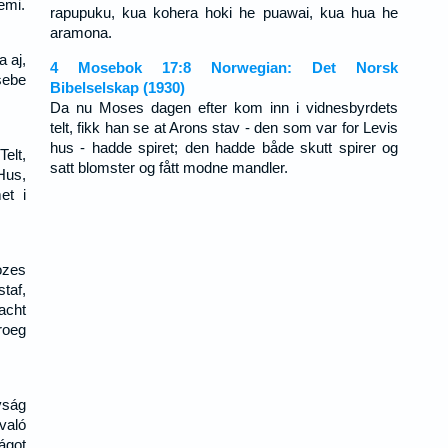
emi.
rapupuku, kua kohera hoki he puawai, kua hua he
aramona.
a aj,
4 Mosebok 17:8 Norwegian: Det Norsk
sebe
Bibelselskap (1930)
Da nu Moses dagen efter kom inn i vidnesbyrdets
telt, fikk han se at Arons stav - den som var for Levis
hus - hadde spiret; den hadde både skutt spirer og
elt,
satt blomster og fått modne mandler.
Hus,
et i
ozes
staf,
acht
roeg
yság
való
ágot