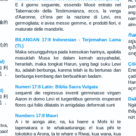
At 
E il giorno seguente, essendo Mosè entrato nel
pum
Tabernacolo della Testimonianza, ecco, la verga
ang
d’Aaronne, ch’era per la nazione di Levi, era
na
倫的
germogliata; e avea messe gemme, e prodotti fiori, e
alm
。
maturate delle mandorle.
กัน
BILANGAN 17:8 Indonesian - Terjemahan Lama
อยู
伦的
(TL)
ดูเ
。
Maka sesungguhnya pada keesokan harinya, apabila
อกต
masuklah Musa ke dalam kemah assyahadat,
al)
heranlah, maka tongkat Harun, yang bagi suku Lewi
Çöl
知 利
itu, adalah berbunga, karena telah ia itu bertunas dan
Ert
苞 ，
berbunga kembang dan berbuahkan badam.
çad
Har
Numeri 17:8 Latin: Biblia Sacra Vulgata
açm
d)
sequenti die regressus invenit germinasse virgam
知 利
Aaron in domo Levi et turgentibus gemmis eruperant
Daâ
苞 ，
flores qui foliis dilatatis in amigdalas deformati sunt
Ngà
thấ
Numbers 17:8 Maori
nứt
A i te aonga ake, na, ka haere a Mohi ki te
tva,
tapenakara o te whakaaturanga; e! kua pihi te
pao!
tokotoko a Arona, ta te whare o Riwai, kua wana, kua