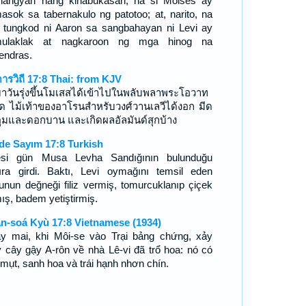
nangyari nang kinabukasan, na si Moises ay
asok sa tabernakulo ng patotoo; at, narito, na
 tungkod ni Aaron sa sangbahayan ni Levi ay
mulaklak at nagkaroon ng mga hinog na
endras.
ดารวิถี 17:8 Thai: from KJV
่มาวันรุ่งขึ้นโมเสสได้เข้าไปในพลับพลาพระโอวาท
ถิด ไม้เท้าของอาโรนสำหรับวงศ์วานเลวีได้งอก มีด
ูมและดอกบาน และเกิดผลอัลมันด์สุกบ้าง
de Sayım 17:8 Turkish
esi gün Musa Levha Sandığının bulunduğu
ıra girdi. Baktı, Levi oymağını temsil eden
unun değneği filiz vermiş, tomurcuklanıp çiçek
ış, badem yetiştirmiş.
n-soá Kyù 17:8 Vietnamese (1934)
y mai, khi Môi-se vào Trại bảng chứng, xảy
y cây gậy A-rôn về nhà Lê-vi đã trổ hoa: nó có
 mụt, sanh hoa và trái hạnh nhơn chín.