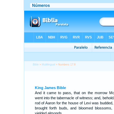
Bible
>
Multilingual
> Numbers 17:8
King James Bible
And it came to pass, that on the morrow M
went into the tabernacle of witness; and, behold
rod of Aaron for the house of Levi was budded,
brought forth buds, and bloomed blossoms,
yielded almonds.