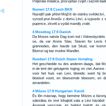
Potjerala mladica, procvjetao cvijet i sazreli bad
Numeri 17:8 Czech BKR
Nazejtří pak přišel Mojžíš do stánku svědectví, 
vyrostl prut Aronův z domu Léví, a vypustiv z 
pupence, zkvetl a vydal mandly zralé.
4 Mosebog 17:8 Danish
Da Moses næste Dag kom ind i Vidnesbyrdets T
se, da var Arons Stav, Staven for Levis 
grønnedes; den havde sat Skud, var komm
Blomst og bar modne Mandler.
Numberi 17:8 Dutch Staten Vertaling
Het geschiedde nu des anderen daags, dat M
in de tent der getuigenis inging; en ziet, Aarons 
voor het huis van Levi, bloeide; want hij br
bloeisel voort, en bloesemde bloesem, en d
amandelen.
4 Mózes 17:8 Hungarian: Karoli
És lõn másnap, hogy beméne Mózes a bizon
sátorába; és ímé kihajtott vala a Lévi házából 
Áronnak vesszeje, és hajtást hajtott, és vir