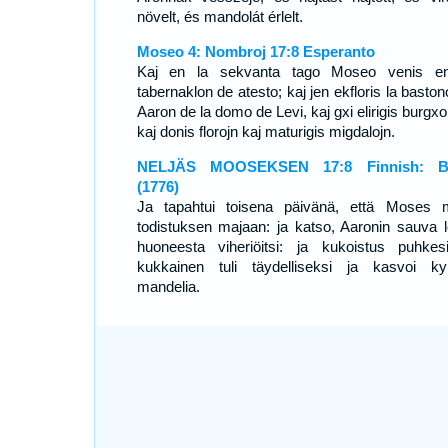
növelt, és mandolát érlelt.
Moseo 4: Nombroj 17:8 Esperanto
Kaj en la sekvanta tago Moseo venis e
tabernaklon de atesto; kaj jen ekfloris la basto
Aaron de la domo de Levi, kaj gxi elirigis burgx
kaj donis florojn kaj maturigis migdalojn.
NELJÄS MOOSEKSEN 17:8 Finnish: Bi
(1776)
Ja tapahtui toisena päivänä, että Moses 
todistuksen majaan: ja katso, Aaronin sauva l
huoneesta viheriöitsi: ja kukoistus puhkes
kukkainen tuli täydelliseksi ja kasvoi ky
mandelia.