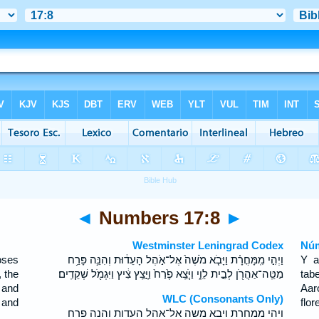
◄
Numbers 17:8
►
Westminster Leningrad Codex
Núm
oses
וַיְהִ֣י מִֽמָּחֳרָ֗ת וַיָּבֹ֤א מֹשֶׁה֙ אֶל־אֹ֣הֶל הָעֵד֔וּת וְהִנֵּ֛ה פָּרַ֥ח
Y a
, the
מַטֵּֽה־אַהֲרֹ֖ן לְבֵ֣ית לֵוִ֑י וַיֹּ֤צֵֽא פֶ֙רַח֙ וַיָּ֣צֵֽץ צִ֔יץ וַיִּגְמֹ֖ל שְׁקֵדִֽים׃
tab
 and
Aar
WLC (Consonants Only)
 and
flo
ויהי ממחרת ויבא משה אל־אהל העדות והנה פרח