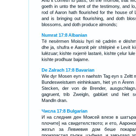
And it cometh to pass, on the morrow, that M
goeth in unto the tent of the testimony, and lo,
rod of Aaron hath flourished for the house of L
and is bringing out flourishing, and doth blo
blossoms, and doth produce almonds;
Numrat 17:8 Albanian
Të nesërmen Moisiu hyri në çadrën e dëshm
dhe ja, shufra e Aaronit për shtëpinë e Levit ki
lulëzuar; kishte nxjerrë lastarë, kishte çelur lul
kishte prodhuar bajame.
De Zalrach 17:8 Bavarian
Wie dyr Mosen eyn n naehstn Tag eyn s Zeltt m
Bundesweistuem einhinkaam, hiet yn n Ärenn 
Stecken, der von de Brender, ausgschlagn
gagruent, trib Zweigln, gablüet und hiet s
Mandln dran.
Числа 17:8 Bulgarian
И на следния ден Моисей влезе в шатъра
плочите] на свидетелството; и ето, Аароно
жезъл за Левиевия дом беше покара
произрастил пъпки, цъфнал, и завързал з