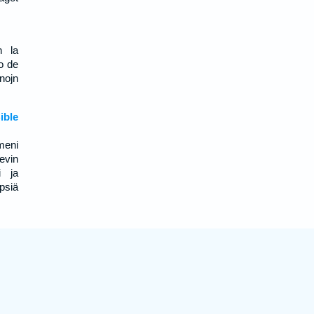
n la
no de
onojn
ble
meni
evin
i ja
psiä