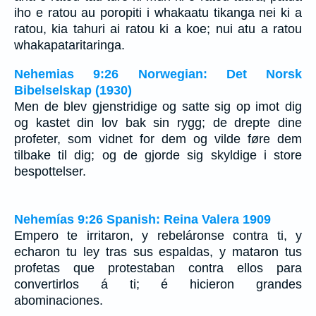
iho e ratou au poropiti i whakaatu tikanga nei ki a
ratou, kia tahuri ai ratou ki a koe; nui atu a ratou
whakapataritaringa.
Nehemias 9:26 Norwegian: Det Norsk
Bibelselskap (1930)
Men de blev gjenstridige og satte sig op imot dig
og kastet din lov bak sin rygg; de drepte dine
profeter, som vidnet for dem og vilde føre dem
tilbake til dig; og de gjorde sig skyldige i store
bespottelser.
Nehemías 9:26 Spanish: Reina Valera 1909
Empero te irritaron, y rebeláronse contra ti, y
echaron tu ley tras sus espaldas, y mataron tus
profetas que protestaban contra ellos para
convertirlos á ti; é hicieron grandes
abominaciones.