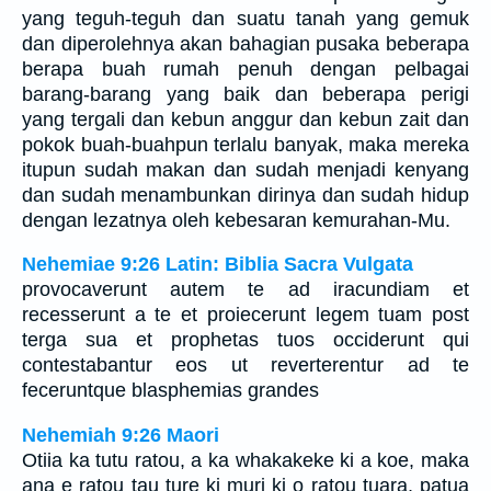
yang teguh-teguh dan suatu tanah yang gemuk
dan diperolehnya akan bahagian pusaka beberapa
berapa buah rumah penuh dengan pelbagai
barang-barang yang baik dan beberapa perigi
yang tergali dan kebun anggur dan kebun zait dan
pokok buah-buahpun terlalu banyak, maka mereka
itupun sudah makan dan sudah menjadi kenyang
dan sudah menambunkan dirinya dan sudah hidup
dengan lezatnya oleh kebesaran kemurahan-Mu.
Nehemiae 9:26 Latin: Biblia Sacra Vulgata
provocaverunt autem te ad iracundiam et
recesserunt a te et proiecerunt legem tuam post
terga sua et prophetas tuos occiderunt qui
contestabantur eos ut reverterentur ad te
feceruntque blasphemias grandes
Nehemiah 9:26 Maori
Otiia ka tutu ratou, a ka whakakeke ki a koe, maka
ana e ratou tau ture ki muri ki o ratou tuara, patua