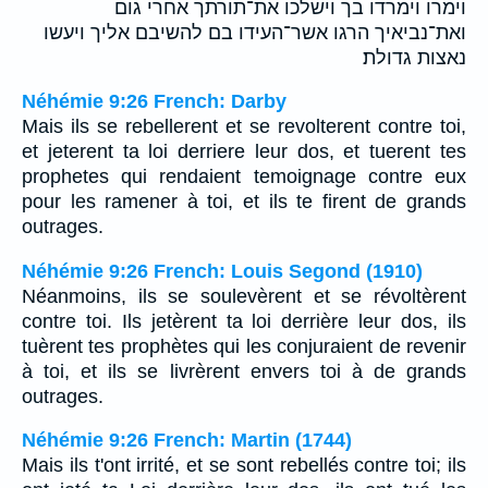
וימרו וימרדו בך וישלכו את־תורתך אחרי גום
ואת־נביאיך הרגו אשר־העידו בם להשיבם אליך ויעשו
נאצות גדולת׃
Néhémie 9:26 French: Darby
Mais ils se rebellerent et se revolterent contre toi,
et jeterent ta loi derriere leur dos, et tuerent tes
prophetes qui rendaient temoignage contre eux
pour les ramener à toi, et ils te firent de grands
outrages.
Néhémie 9:26 French: Louis Segond (1910)
Néanmoins, ils se soulevèrent et se révoltèrent
contre toi. Ils jetèrent ta loi derrière leur dos, ils
tuèrent tes prophètes qui les conjuraient de revenir
à toi, et ils se livrèrent envers toi à de grands
outrages.
Néhémie 9:26 French: Martin (1744)
Mais ils t'ont irrité, et se sont rebellés contre toi; ils