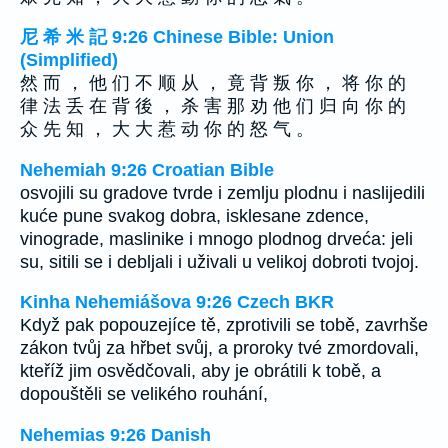
尼 希 米 記 9:26 Chinese Bible: Union
(Simplified)
然 而 ， 他 们 不 顺 从 ， 竟 背 叛 你 ， 将 你 的
律 法 丢 在 背 後 ， 杀 害 那 劝 他 们 归 向 你 的
众 先 知 ， 大 大 惹 动 你 的 怒 气 。
Nehemiah 9:26 Croatian Bible
osvojili su gradove tvrde i zemlju plodnu i naslijedili
kuće pune svakog dobra, isklesane zdence,
vinograde, maslinike i mnogo plodnog drveća: jeli
su, sitili se i debljali i uživali u velikoj dobroti tvojoj.
Kinha Nehemiášova 9:26 Czech BKR
Když pak popouzejíce tě, zprotivili se tobě, zavrhše
zákon tvůj za hřbet svůj, a proroky tvé zmordovali,
kteříž jim osvědčovali, aby je obrátili k tobě, a
dopouštěli se velikého rouhání,
Nehemias 9:26 Danish