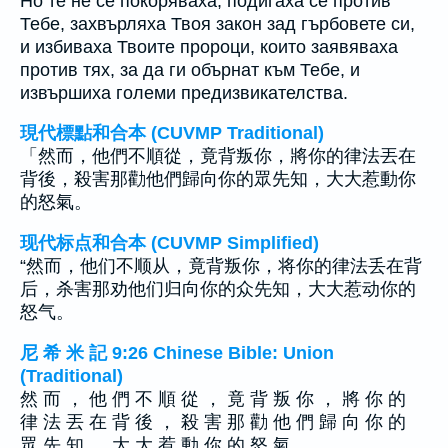
Но те не се покоряваха, подигаха се против
Тебе, захвърляха Твоя закон зад гърбовете си,
и избиваха Твоите пророци, които заявяваха
против тях, за да ги обърнат към Тебе, и
извършиха големи предизвикателства.
現代標點和合本 (CUVMP Traditional)
「然而，他們不順從，竟背叛你，將你的律法丟在
背後，殺害那勸他們歸向你的眾先知，大大惹動你
的怒氣。
现代标点和合本 (CUVMP Simplified)
“然而，他们不顺从，竟背叛你，将你的律法丢在背
后，杀害那劝他们归向你的众先知，大大惹动你的
怒气。
尼 希 米 記 9:26 Chinese Bible: Union
(Traditional)
然 而 ， 他 們 不 順 從 ， 竟 背 叛 你 ， 將 你 的
律 法 丟 在 背 後 ， 殺 害 那 勸 他 們 歸 向 你 的
眾 先 知 ， 大 大 惹 動 你 的 怒 氣 。