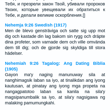
Тебя, и презрели закон Твой, убивали пророков
Твоих, которые увещевали их обратиться к
Тебе, и делали великие оскорбления.[]
Nehemja 9:26 Swedish (1917)
Men de blevo gensträviga och satte sig upp mot
dig och kastade din lag bakom sin rygg och dräpte
dina profeter, som varnade dem och ville omvända
dem till dig; och de gjorde sig skyldiga till stora
hädelser.
Nehemiah 9:26 Tagalog: Ang Dating Biblia
(1905)
Gayon ma'y naging manunuway sila at
nanghimagsik laban sa iyo, at tinalikdan ang iyong
kautusan, at pinatay ang iyong mga propeta na
nangagpatotoo laban sa kanila na sila'y
magsipanumbalik sa iyo, at sila'y nagsigawa ng
malaking pamumungkahi.