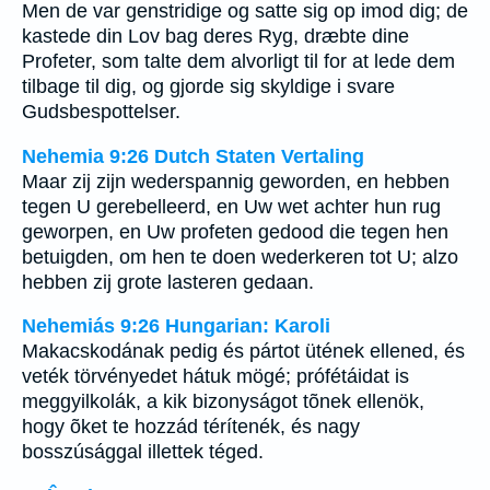
Men de var genstridige og satte sig op imod dig; de
kastede din Lov bag deres Ryg, dræbte dine
Profeter, som talte dem alvorligt til for at lede dem
tilbage til dig, og gjorde sig skyldige i svare
Gudsbespottelser.
Nehemia 9:26 Dutch Staten Vertaling
Maar zij zijn wederspannig geworden, en hebben
tegen U gerebelleerd, en Uw wet achter hun rug
geworpen, en Uw profeten gedood die tegen hen
betuigden, om hen te doen wederkeren tot U; alzo
hebben zij grote lasteren gedaan.
Nehemiás 9:26 Hungarian: Karoli
Makacskodának pedig és pártot ütének ellened, és
veték törvényedet hátuk mögé; prófétáidat is
meggyilkolák, a kik bizonyságot tõnek ellenök,
hogy õket te hozzád térítenék, és nagy
bosszúsággal illettek téged.