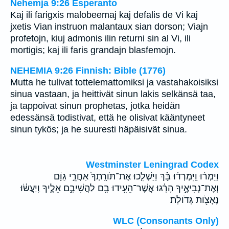
Neĥemja 9:26 Esperanto
Kaj ili farigxis malobeemaj kaj defalis de Vi kaj
jxetis Vian instruon malantaux sian dorson; Viajn
profetojn, kiuj admonis ilin returni sin al Vi, ili
mortigis; kaj ili faris grandajn blasfemojn.
NEHEMIA 9:26 Finnish: Bible (1776)
Mutta he tulivat tottelemattomiksi ja vastahakoisiksi
sinua vastaan, ja heittivät sinun lakis selkänsä taa,
ja tappoivat sinun prophetas, jotka heidän
edessänsä todistivat, että he olisivat kääntyneet
sinun tykös; ja he suuresti häpäisivät sinua.
Westminster Leningrad Codex
וַיַּמְר֨וּ וַֽיִּמְרְד֜וּ בָּ֗ךְ וַיַּשְׁלִ֤כוּ אֶת־תֹּורָֽתְךָ֙ אַחֲרֵ֣י גַוָּ֔ם
וְאֶת־נְבִיאֶ֣יךָ הָרָ֔גוּ אֲשֶׁר־הֵעִ֥ידוּ בָ֖ם לַהֲשִׁיבָ֣ם אֵלֶ֑יךָ וַֽיַּעֲשׂ֔וּ
נֶאָצֹ֖ות גְּדֹולֹֽת׃
WLC (Consonants Only)