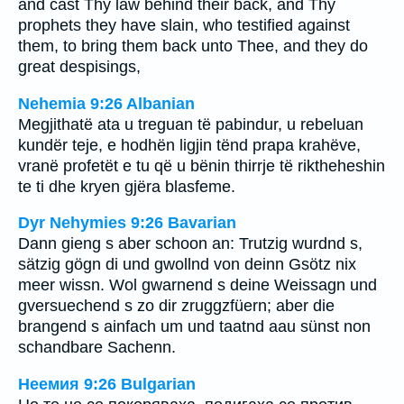
and cast Thy law behind their back, and Thy
prophets they have slain, who testified against
them, to bring them back unto Thee, and they do
great despisings,
Nehemia 9:26 Albanian
Megjithatë ata u treguan të pabindur, u rebeluan
kundër teje, e hodhën ligjin tënd prapa krahëve,
vranë profetët e tu që u bënin thirrje të riktheheshin
te ti dhe kryen gjëra blasfeme.
Dyr Nehymies 9:26 Bavarian
Dann gieng s aber schoon an: Trutzig wurdnd s,
sätzig gögn di und gwollnd von deinn Gsötz nix
meer wissn. Wol gwarnend s deine Weissagn und
gversuechend s zo dir zruggzfüern; aber die
brangend s ainfach um und taatnd aau sünst non
schandbare Sachenn.
Неемия 9:26 Bulgarian