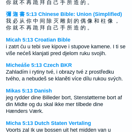
你 就 不 再 跪 拜 自 己 手 所 造 的 。
彌 迦 書 5:13 Chinese Bible: Union (Simplified)
我 必 从 你 中 间 除 灭 雕 刻 的 偶 像 和 柱 像 ，
你 就 不 再 跪 拜 自 己 手 所 造 的 。
Micah 5:13 Croatian Bible
i zatrt ću u tebi sve kipove i stupove kamene. I ti se
više nećeš klanjati pred djelom ruku svojih.
Micheáše 5:13 Czech BKR
Zahladím i rytiny tvé, i obrazy tvé z prostředku
tvého, a nebudeš se klaněti více dílu rukou svých.
Mikas 5:13 Danish
jeg rydder dine Billeder bort, Stenstøtterne bort af
din Midte og du skal ikke mer tilbede dine
Hænders Værk.
Micha 5:13 Dutch Staten Vertaling
Voorts zal Ik uw bossen uit het midden van u