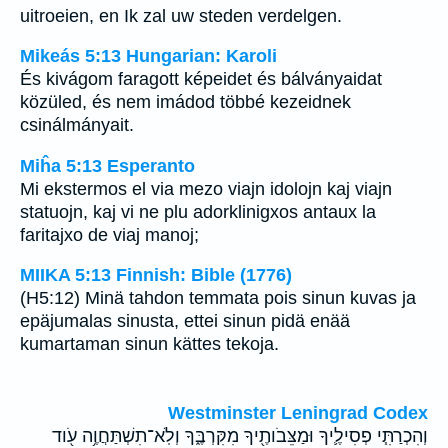
uitroeien, en Ik zal uw steden verdelgen.
Mikeás 5:13 Hungarian: Karoli
És kivágom faragott képeidet és bálványaidat
közüled, és nem imádod többé kezeidnek
csinálmányait.
Miĥa 5:13 Esperanto
Mi ekstermos el via mezo viajn idolojn kaj viajn
statuojn, kaj vi ne plu adorklinigxos antaux la
faritajxo de viaj manoj;
MIIKA 5:13 Finnish: Bible (1776)
(H5:12) Minä tahdon temmata pois sinun kuvas ja
epäjumalas sinusta, ettei sinun pidä enää
kumartaman sinun kättes tekoja.
Westminster Leningrad Codex
וְהִכְרַתִּ֧י פְסִילֶ֛יךָ וּמַצֵּבֹותֶ֖יךָ מִקִּרְבֶּ֑ךָ וְלֹֽא־תִשְׁתַּחֲוֶ֥ה עֹ֖וד