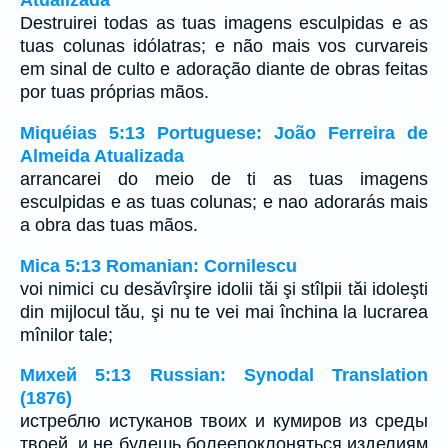
Atualizada
Destruirei todas as tuas imagens esculpidas e as
tuas colunas idólatras; e não mais vos curvareis
em sinal de culto e adoração diante de obras feitas
por tuas próprias mãos.
Miquéias 5:13 Portuguese: João Ferreira de
Almeida Atualizada
arrancarei do meio de ti as tuas imagens
esculpidas e as tuas colunas; e nao adorarás mais
a obra das tuas mãos.
Mica 5:13 Romanian: Cornilescu
voi nimici cu desăvîrşire idolii tăi şi stîlpii tăi idoleşti
din mijlocul tău, şi nu te vei mai închina la lucrarea
mînilor tale;
Михей 5:13 Russian: Synodal Translation
(1876)
истреблю истуканов твоих и кумиров из среды
твоей, и не будешь болеепоклоняться изделиям