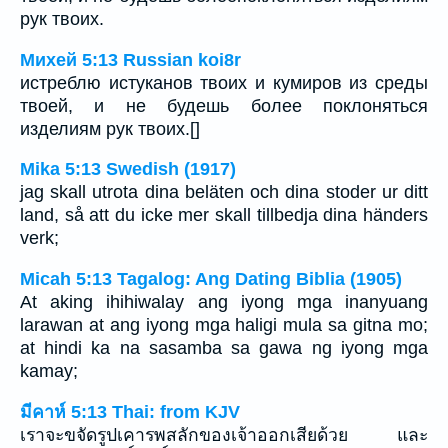
рук твоих.
Михей 5:13 Russian koi8r
истреблю истуканов твоих и кумиров из среды
твоей, и не будешь более поклоняться
изделиям рук твоих.[]
Mika 5:13 Swedish (1917)
jag skall utrota dina beläten och dina stoder ur ditt
land, så att du icke mer skall tillbedja dina händers
verk;
Micah 5:13 Tagalog: Ang Dating Biblia (1905)
At aking ihihiwalay ang iyong mga inanyuang
larawan at ang iyong mga haligi mula sa gitna mo;
at hindi ka na sasamba sa gawa ng iyong mga
kamay;
มีคาห์ 5:13 Thai: from KJV
เราจะขจัดรูปเคารพสลักของเจ้าออกเสียด้วย และ