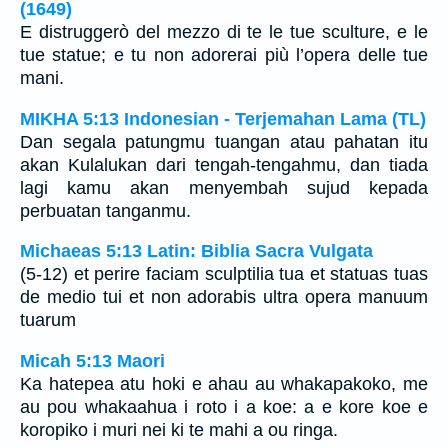
(1649)
E distruggerò del mezzo di te le tue sculture, e le
tue statue; e tu non adorerai più l’opera delle tue
mani.
MIKHA 5:13 Indonesian - Terjemahan Lama (TL)
Dan segala patungmu tuangan atau pahatan itu
akan Kulalukan dari tengah-tengahmu, dan tiada
lagi kamu akan menyembah sujud kepada
perbuatan tanganmu.
Michaeas 5:13 Latin: Biblia Sacra Vulgata
(5-12) et perire faciam sculptilia tua et statuas tuas
de medio tui et non adorabis ultra opera manuum
tuarum
Micah 5:13 Maori
Ka hatepea atu hoki e ahau au whakapakoko, me
au pou whakaahua i roto i a koe: a e kore koe e
koropiko i muri nei ki te mahi a ou ringa.