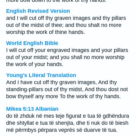
more bow down to the work of thy hands.
English Revised Version
and I will cut off thy graven images and thy pillars
out of the midst of thee; and thou shalt no more
worship the work of thine hands.
World English Bible
I will cut off your engraved images and your pillars
out of your midst; and you shall no more worship
the work of your hands.
Young's Literal Translation
And I have cut off thy graven images, And thy
standing-pillars out of thy midst, And thou dost not
bow thyself any more To the work of thy hands.
Mikea 5:13 Albanian
do të zhduk në mes teje figurat e tua të gdhëndura
dhe shtyllat e tua të shenjta, dhe ti nuk do të biesh
më përmbys përpara veprës së duarve të tua.