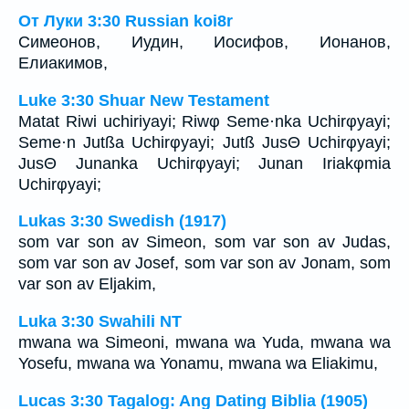
От Луки 3:30 Russian koi8r
Симеонов, Иудин, Иосифов, Ионанов,
Елиакимов,
Luke 3:30 Shuar New Testament
Matat Riwi uchiriyayi; Riwφ Seme·nka Uchirφyayi;
Seme·n Jutßa Uchirφyayi; Jutß JusΘ Uchirφyayi;
JusΘ Junanka Uchirφyayi; Junan Iriakφmia
Uchirφyayi;
Lukas 3:30 Swedish (1917)
som var son av Simeon, som var son av Judas,
som var son av Josef, som var son av Jonam, som
var son av Eljakim,
Luka 3:30 Swahili NT
mwana wa Simeoni, mwana wa Yuda, mwana wa
Yosefu, mwana wa Yonamu, mwana wa Eliakimu,
Lucas 3:30 Tagalog: Ang Dating Biblia (1905)