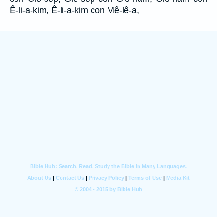
Ê-li-a-kim, Ê-li-a-kim con Mê-lê-a,