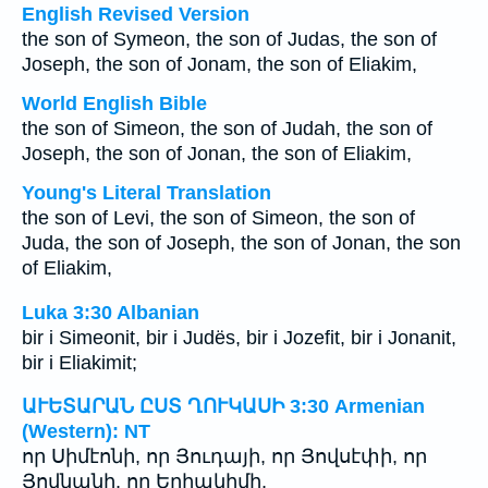
English Revised Version
the son of Symeon, the son of Judas, the son of
Joseph, the son of Jonam, the son of Eliakim,
World English Bible
the son of Simeon, the son of Judah, the son of
Joseph, the son of Jonan, the son of Eliakim,
Young's Literal Translation
the son of Levi, the son of Simeon, the son of
Juda, the son of Joseph, the son of Jonan, the son
of Eliakim,
Luka 3:30 Albanian
bir i Simeonit, bir i Judës, bir i Jozefit, bir i Jonanit,
bir i Eliakimit;
ԱՒԵՏԱՐԱՆ ԸՍՏ ՂՈՒԿԱՍԻ 3:30 Armenian
(Western): NT
որ Սիմէոնի, որ Յուդայի, որ Յովսէփի, որ
Յովնանի, որ Եղիակիմի,