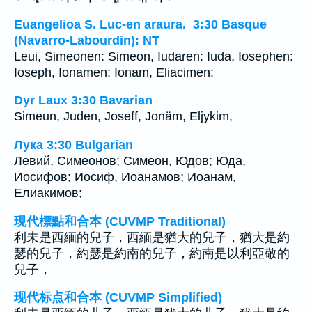
Euangelioa S. Luc-en araura. 3:30 Basque
(Navarro-Labourdin): NT
Leui, Simeonen: Simeon, Iudaren: Iuda, Iosephen:
Ioseph, Ionamen: Ionam, Eliacimen:
Dyr Laux 3:30 Bavarian
Simeun, Juden, Joseff, Jonäm, Eljykim,
Лука 3:30 Bulgarian
Левий, Симеонов; Симеон, Юдов; Юда,
Иосифов; Иосиф, Иоанамов; Иоанам,
Елиакимов;
現代標點和合本 (CUVMP Traditional)
利未是西緬的兒子，西緬是猶大的兒子，猶大是約
瑟的兒子，約瑟是約南的兒子，約南是以利亞敬的
兒子，
现代标点和合本 (CUVMP Simplified)