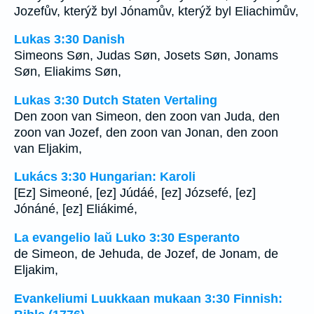
Jozefův, kterýž byl Jónamův, kterýž byl Eliachimův,
Lukas 3:30 Danish
Simeons Søn, Judas Søn, Josets Søn, Jonams
Søn, Eliakims Søn,
Lukas 3:30 Dutch Staten Vertaling
Den zoon van Simeon, den zoon van Juda, den
zoon van Jozef, den zoon van Jonan, den zoon
van Eljakim,
Lukács 3:30 Hungarian: Karoli
[Ez] Simeoné, [ez] Júdáé, [ez] Józsefé, [ez]
Jónáné, [ez] Eliákimé,
La evangelio laŭ Luko 3:30 Esperanto
de Simeon, de Jehuda, de Jozef, de Jonam, de
Eljakim,
Evankeliumi Luukkaan mukaan 3:30 Finnish: