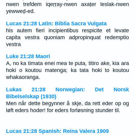
nwen trefdem iqeṛṛay-nwen axaṭer leslak-nwen
yewweḍ-ed.
Lucas 21:28 Latin: Biblia Sacra Vulgata
his autem fieri incipientibus respicite et levate
capita vestra quoniam adpropinquat redemptio
vestra
Luke 21:28 Maori
A, no ka timata enei mea te puta, titiro ake, kia ara
hoki o koutou matenga; ka tata hoki to koutou
whakaoranga.
Lukas 21:28 Norwegian: Det Norsk
Bibelselskap (1930)
Men når dette begynner å skje, da rett eder op og
løft eders hoder! for eders forløsning stunder til.
Lucas 21:28 Spanish: Reina Valera 1909