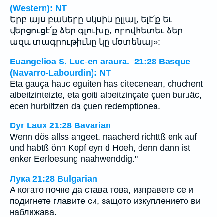
(Western): NT
Երբ այս բաները սկսին ըլլալ, ելէ՛ք եւ
վերցուցէ՛ք ձեր գլուխը, որովհետեւ ձեր
ազատագրութիւնը կը մօտենայ»:
Euangelioa S. Luc-en araura. 21:28 Basque
(Navarro-Labourdin): NT
Eta gauça hauc eguiten has ditecenean, chuchent
albeitzinteizte, eta goiti albeitzinçate çuen buruäc,
ecen hurbiltzen da çuen redemptionea.
Dyr Laux 21:28 Bavarian
Wenn dös allss angeet, naacherd richttß enk auf
und habtß önn Kopf eyn d Hoeh, denn dann ist
enker Eerloesung naahwenddig."
Лука 21:28 Bulgarian
А когато почне да става това, изправете се и
подигнете главите си, защото изкуплението ви
наближава.