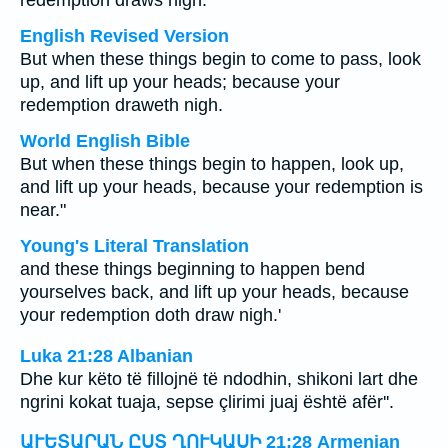
redemption draws nigh.
English Revised Version
But when these things begin to come to pass, look
up, and lift up your heads; because your
redemption draweth nigh.
World English Bible
But when these things begin to happen, look up,
and lift up your heads, because your redemption is
near."
Young's Literal Translation
and these things beginning to happen bend
yourselves back, and lift up your heads, because
your redemption doth draw nigh.'
Luka 21:28 Albanian
Dhe kur këto të fillojnë të ndodhin, shikoni lart dhe
ngrini kokat tuaja, sepse çlirimi juaj është afër''.
ԱՒԵՏԱՐԱՆ ԸՍՏ ՂՈՒԿԱՍԻ 21:28 Armenian