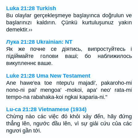
Luka 21:28 Turkish
Bu olaylar gerçekleşmeye başlayınca doğrulun ve
başlarınızı kaldırın. Çünkü kurtuluşunuz yakın
demektir.››
Лука 21:28 Ukrainian: NT
Як же почне се діятись, випростуйтесь і
підіймайте голови ваші; бо наближилось
викупленнє ваше.
Luke 21:28 Uma New Testament
Ane hawe'ea toe ntepu'u majadi', pakaroho-mi
nono-ni pai' mengoa' -mokoi, apa' neo' rata-mi
tempo-na rabahaka-koi ngkai kaparia-ni."
Lu-ca 21:28 Vietnamese (1934)
Chừng nào các việc đó khỏi xảy đến, hãy đứng
thẳng lên, ngước đầu lên, vì sự giải cứu của các
ngươi gần tới.