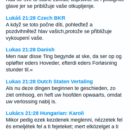
glave jer se približuje vaše otkupljenje.
Lukáš 21:28 Czech BKR
A když se toto počne díti, pohleďtež a
pozdvihnětež hlav vašich,protože se přibližuje
vykoupení vaše.
Lukas 21:28 Danish
Men naar disse Ting begynde at ske, da ser op og
opløfter eders Hoveder, efterdi eders Forløsning
stunder til.«
Lukas 21:28 Dutch Staten Vertaling
Als nu deze dingen beginnen te geschieden, zo
ziet omhoog, en heft uw hoofden opwaarts, omdat
uw verlossing nabij is.
Lukács 21:28 Hungarian: Karoli
Mikor pedig ezek kezdenek meglenni, nézzetek fel
és emeljétek fel a ti fejeteket; mert elközelget a ti