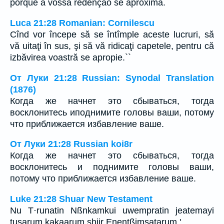
porque a vossa redenção se aproxima.
Luca 21:28 Romanian: Cornilescu
Cînd vor începe să se întîmple aceste lucruri, să
vă uitaţi în sus, şi să vă ridicaţi capetele, pentru că
izbăvirea voastră se apropie.``
От Луки 21:28 Russian: Synodal Translation
(1876)
Когда же начнет это сбываться, тогда
восклонитесь иподнимите головы ваши, потому
что приближается избавление ваше.
От Луки 21:28 Russian koi8r
Когда же начнет это сбываться, тогда
восклонитесь и поднимите головы ваши,
потому что приближается избавление ваше.
Luke 21:28 Shuar New Testament
Nu T·runatin Nßnkamkui uwempratin jeatemayi
tusarum kakaarum shiir Enentßimsatarum.'