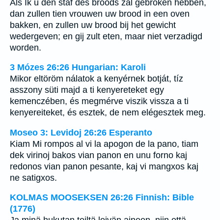
Als Ik u den staf des broods zal gebroken hebben,
dan zullen tien vrouwen uw brood in een oven
bakken, en zullen uw brood bij het gewicht
wedergeven; en gij zult eten, maar niet verzadigd
worden.
3 Mózes 26:26 Hungarian: Karoli
Mikor eltöröm nálatok a kenyérnek botját, tíz
asszony süti majd a ti kenyereteket egy
kemenczében, és megmérve viszik vissza a ti
kenyereiteket, és esztek, de nem elégesztek meg.
Moseo 3: Levidoj 26:26 Esperanto
Kiam Mi rompos al vi la apogon de la pano, tiam
dek virinoj bakos vian panon en unu forno kaj
redonos vian panon pesante, kaj vi mangxos kaj
ne satigxos.
KOLMAS MOOSEKSEN 26:26 Finnish: Bible
(1776)