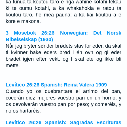
ka tunua ta koutou taro e nga wahine kotahi tekau
ki te oumu kotahi, a ka whakahokia e ratou ta
koutou taro, he mea pauna: a ka kai koutou a e
kore e makona.
3 Mosebok 26:26 Norwegian: Det Norsk
Bibelselskap (1930)
Når jeg bryter sønder brødets stav for eder, da skal
ti kvinner bake eders brød i én ovn og gi eder
brødet igjen efter vekt, og I skal ete og ikke bli
mette.
Levítico 26:26 Spanish: Reina Valera 1909
Cuando yo os quebrantare el arrimo del pan,
cocerán diez mujeres vuestro pan en un horno, y
os devolverán vuestro pan por peso; y comeréis, y
no os hartaréis.
Levítico 26:26 Spanish: Sagradas Escrituras