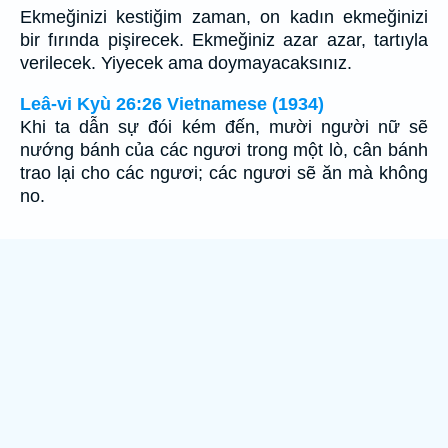
Ekmeğinizi kestiğim zaman, on kadın ekmeğinizi
bir fırında pişirecek. Ekmeğiniz azar azar, tartıyla
verilecek. Yiyecek ama doymayacaksınız.
Leâ-vi Kyù 26:26 Vietnamese (1934)
Khi ta dẫn sự đói kém đến, mười người nữ sẽ
nướng bánh của các ngươi trong một lò, cân bánh
trao lại cho các ngươi; các ngươi sẽ ăn mà không
no.