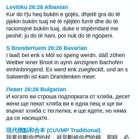
Levitiku 26:26 Albanian
Kur do t'ju heq bukën e gojës, dhjetë gra do të
pjekin bukën tuaj në të njëjtën furrë dhe do të
racionojnë bukën tuaj, duke e shpërndarë me
peshë; ju do të hani, por nuk do të ngopeni.
S Brendertuem 26:26 Bavarian
I laaß bei enk s Möl so speng werdn, däß zöhen
Weiber iener Broot in aynn ainzignen Bachofen
einhinbringend. Es werd enk zuegfecklt, und an s
Satwerdn ist kain Drandenken meer.
Левит 26:26 Bulgarian
И когато ви строша подпорката от хляба, десет
жени ще пекат хляба ви в една пещ и ще ви
върнат хляба с теглилка; и ще ядете, но няма
да се насищате.
現代標點和合本 (CUVMP Traditional)
我要折斷你們的杖，就是斷絕你們的糧。那時，必