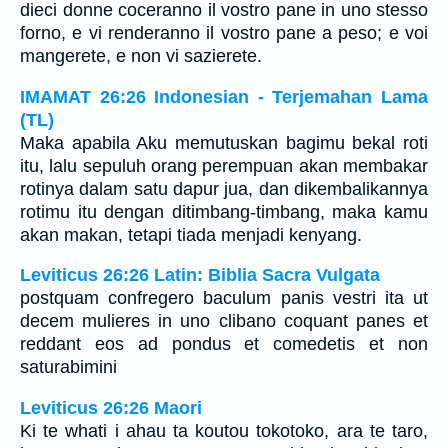
dieci donne coceranno il vostro pane in uno stesso
forno, e vi renderanno il vostro pane a peso; e voi
mangerete, e non vi sazierete.
IMAMAT 26:26 Indonesian - Terjemahan Lama
(TL)
Maka apabila Aku memutuskan bagimu bekal roti
itu, lalu sepuluh orang perempuan akan membakar
rotinya dalam satu dapur jua, dan dikembalikannya
rotimu itu dengan ditimbang-timbang, maka kamu
akan makan, tetapi tiada menjadi kenyang.
Leviticus 26:26 Latin: Biblia Sacra Vulgata
postquam confregero baculum panis vestri ita ut
decem mulieres in uno clibano coquant panes et
reddant eos ad pondus et comedetis et non
saturabimini
Leviticus 26:26 Maori
Ki te whati i ahau ta koutou tokotoko, ara te taro,