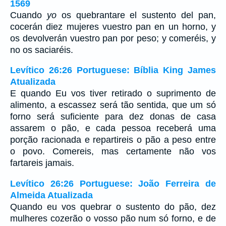
1569
Cuando
yo
os quebrantare el sustento del pan,
cocerán diez mujeres vuestro pan en un horno, y
os devolverán vuestro pan por peso; y comeréis, y
no os saciaréis.
Levítico 26:26 Portuguese: Bíblia King James
Atualizada
E quando Eu vos tiver retirado o suprimento de
alimento, a escassez será tão sentida, que um só
forno será suficiente para dez donas de casa
assarem o pão, e cada pessoa receberá uma
porção racionada e repartireis o pão a peso entre
o povo. Comereis, mas certamente não vos
fartareis jamais.
Levítico 26:26 Portuguese: João Ferreira de
Almeida Atualizada
Quando eu vos quebrar o sustento do pão, dez
mulheres cozerão o vosso pão num só forno, e de