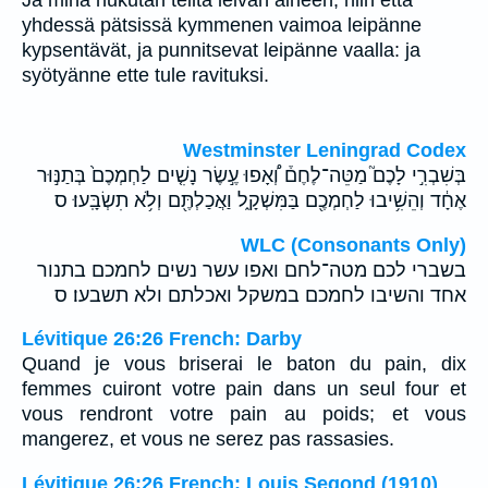
Ja minä hukutan teiltä leivän aineen, niin että
yhdessä pätsissä kymmenen vaimoa leipänne
kypsentävät, ja punnitsevat leipänne vaalla: ja
syötyänne ette tule ravituksi.
Westminster Leningrad Codex
בְּשִׁבְרִ֣י לָכֶם֮ מַטֵּה־לֶחֶם֒ וְ֠אָפוּ עֶ֣שֶׂר נָשִׁ֤ים לַחְמְכֶם֙ בְּתַנּ֣וּר
אֶחָ֔ד וְהֵשִׁ֥יבוּ לַחְמְכֶ֖ם בַּמִּשְׁקָ֑ל וַאֲכַלְתֶּ֖ם וְלֹ֥א תִשְׂבָּֽעוּ׃ ס
WLC (Consonants Only)
בשברי לכם מטה־לחם ואפו עשר נשים לחמכם בתנור
אחד והשיבו לחמכם במשקל ואכלתם ולא תשבעו׃ ס
Lévitique 26:26 French: Darby
Quand je vous briserai le baton du pain, dix
femmes cuiront votre pain dans un seul four et
vous rendront votre pain au poids; et vous
mangerez, et vous ne serez pas rassasies.
Lévitique 26:26 French: Louis Segond (1910)