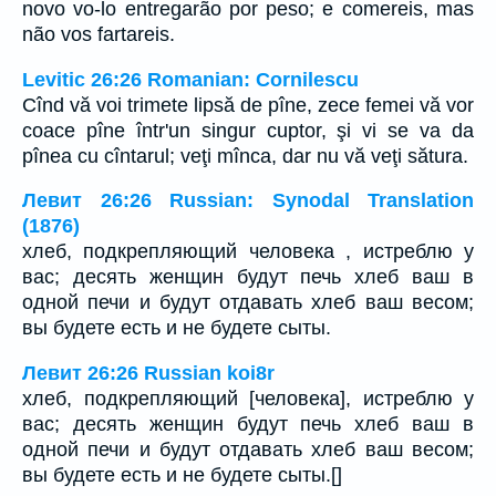
novo vo-lo entregarão por peso; e comereis, mas
não vos fartareis.
Levitic 26:26 Romanian: Cornilescu
Cînd vă voi trimete lipsă de pîne, zece femei vă vor
coace pîne într'un singur cuptor, şi vi se va da
pînea cu cîntarul; veţi mînca, dar nu vă veţi sătura.
Левит 26:26 Russian: Synodal Translation
(1876)
хлеб, подкрепляющий человека , истреблю у
вас; десять женщин будут печь хлеб ваш в
одной печи и будут отдавать хлеб ваш весом;
вы будете есть и не будете сыты.
Левит 26:26 Russian koi8r
хлеб, подкрепляющий [человека], истреблю у
вас; десять женщин будут печь хлеб ваш в
одной печи и будут отдавать хлеб ваш весом;
вы будете есть и не будете сыты.[]