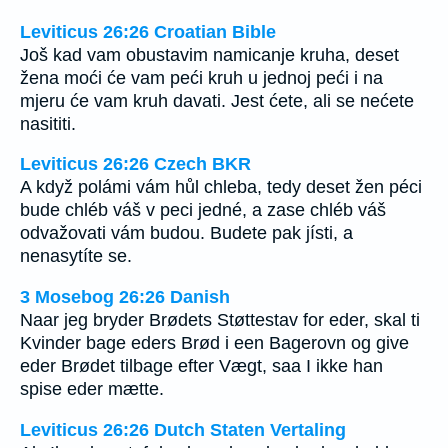
Leviticus 26:26 Croatian Bible
Još kad vam obustavim namicanje kruha, deset
žena moći će vam peći kruh u jednoj peći i na
mjeru će vam kruh davati. Jest ćete, ali se nećete
nasititi.
Leviticus 26:26 Czech BKR
A když polámi vám hůl chleba, tedy deset žen péci
bude chléb váš v peci jedné, a zase chléb váš
odvažovati vám budou. Budete pak jísti, a
nenasytíte se.
3 Mosebog 26:26 Danish
Naar jeg bryder Brødets Støttestav for eder, skal ti
Kvinder bage eders Brød i een Bagerovn og give
eder Brødet tilbage efter Vægt, saa I ikke han
spise eder mætte.
Leviticus 26:26 Dutch Staten Vertaling