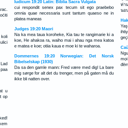
Iudicum 19:20 Latin: Biblia Sacra Vulgata
ท่า
cui respondit senex pax tecum sit ego praebebo
rac.
นอน
omnia quae necessaria sunt tantum quaeso ne in
ćiti
platea maneas
Hak
Yaş
Judges 19:20 Maori
iht
Na ka mea taua koroheke, Kia tau te rangimarie ki a
koli
geç
koe, He ahakoa ra, waiho mai i ahau nga mea katoa
lici
e matea e koe; otiia kaua e moe ki te waharoa.
Caù
Ngu
Dommernes 19:20 Norwegian: Det Norsk
mọi
Bibelselskap (1930)
 Lad
đêm
Da sa den gamle mann: Fred være med dig! La bare
 paa
mig sørge for alt det du trenger, men på gaten må du
ikke bli natten over.
at u
et op
ked!
ékem