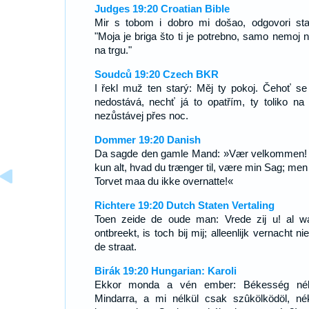
Judges 19:20 Croatian Bible
Mir s tobom i dobro mi došao, odgovori sta
"Moja je briga što ti je potrebno, samo nemoj no
na trgu."
Soudců 19:20 Czech BKR
I řekl muž ten starý: Měj ty pokoj. Čehoť se 
nedostává, nechť já to opatřím, ty toliko na u
nezůstávej přes noc.
Dommer 19:20 Danish
Da sagde den gamle Mand: »Vær velkommen!
kun alt, hvad du trænger til, være min Sag; men
Torvet maa du ikke overnatte!«
Richtere 19:20 Dutch Staten Vertaling
Toen zeide de oude man: Vrede zij u! al w
ontbreekt, is toch bij mij; alleenlijk vernacht ni
de straat.
Birák 19:20 Hungarian: Karoli
Ekkor monda a vén ember: Békesség né
Mindarra, a mi nélkül csak szûkölködöl, n