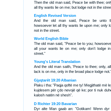
Then the old man said, Peace be with thee; only
all thy wants lie on me; but lodge not in the stree
English Revised Version
And the old man said, Peace be unto t
howsoever let all thy wants lie upon me; only l
not in the street.
World English Bible
The old man said, "Peace be to you; howsoever
all your wants lie on me; only don't lodge in
street."
Young's Literal Translation
And the old man saith, 'Peace to thee; only, all
lack is on me, only in the broad place lodge not.'
Gjyqtarët 19:20 Albanian
Plaku i tha: "Paqja qoftë me ty! Megjithatë më le
kujdesem për çdo nevojë që ke; por ti nuk duhe
kalosh natën në shesh".
D Richter 19:20 Bavarian
Dyr alte Man gaab an: "Gotikam! Wenn dyr