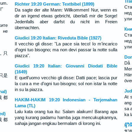
Tra
rum.
Richter 19:20 German: Textbibel (1899)
Ст
!"
Da sagte der alte Mann: Willkommen! Nur, wenn es
нед
dir an irgend etwas gebricht, überlaß mir die Sorge!
ули
Jedenfalls aber darfst du nicht im Freien
ките
übernachten.
Кни
 не
Ст
Giudici 19:20 Italian: Riveduta Bible (1927)
нед
Il vecchio gli disse: "La pace sia teco! Io m’incarico
ули
d’ogni tuo bisogno; ma non devi passar la notte sulla
，只
piazza".
Dom
Då 
Giudici 19:20 Italian: Giovanni Diodati Bible
Men
(1649)
Här
只是
E quell’uomo vecchio gli disse: Datti pace; lascia pur
öve
la cura a me d’ogni tuo bisogno; sol non istar la notte
in su la piazza.
Jud
nal)
At 
我 都
HAKIM-HAKIM 19:20 Indonesian - Terjemahan
ang
Lama (TL)
sa 
Lalu kata orang tua itu: Salam alaikum! Barang apa
ed)
ka 
yang kurang padamu hamba juga mencukupkannya,
我 都
sahaja jangan engkau bermalam di lorong ini.
ผู้ว
ชาย