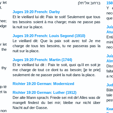
 let
ברחוב אל־תלן׃
156
t.
Y e
Juges 19:20 French: Darby
nec
Et le vieillard lui dit: Paix te soit! Seulement que tous
que
hee;
tes besoins soient à ma charge; mais ne passe pas
odge
la nuit sur la place.
Juí
Atu
Juges 19:20 French: Louis Segond (1910)
Ent
Le vieillard dit: Que la paix soit avec toi! Je me
mi
 let
charge de tous tes besoins, tu ne passeras pas la
nec
 the
nuit sur la place.
Juí
Juges 19:20 French: Martin (1744)
Alm
Et le vieillard lui dit : Paix te soit, quoi qu'il en soit je
Dis
 thy
me charge de tout ce dont tu as besoin; [je te prie]
fal
seulement de ne passer point la nuit dans la place.
a n
Richter 19:20 German: Modernized
Jud
jo të
Bătr
t ta
Richter 19:20 German: Luther (1912)
tal
Der alte Mann sprach: Friede sei mit dir! Alles was dir
pes
mangelt findest du bei mir; bleibe nur nicht über
Nacht auf der Gasse.
Кн
 non