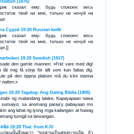
nslation (1876)
арик сказал ему: будь спокоен: весь
остаток твой на мне, только не ночуй на
це.
га Судей 19:20 Russian koi8r
арик сказал ему: будь спокоен: весь
остаток твой на мне, только не ночуй на
це.[]
arboken 19:20 Swedish (1917)
sade den gamle mannen: »Frid vare med dig!
 låt mig få sörja för allt som kan fattas dig.
ute på den öppna platsen må du icke stanna
r natten.»
ges 19:20 Tagalog: Ang Dating Biblia (1905)
sinabi ng matandang lalake, Kapayapaan nawa
 sumaiyo; sa anomang paraa'y pabayaan mo
akin ang lahat ng iyong mga kailangan: at huwag
lamang tumigil sa lansangan.
ินิจฉัย 19:20 Thai: from KJV
แก่คนนั้นจึงพูดว่า "ขอท่านเป็นสุขสบายเถิด ถ้า