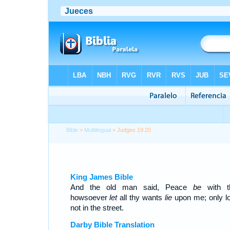
Bible
>
Multilingual
> Judges 19:20
King James Bible
And the old man said, Peace
be
with t
howsoever
let
all thy wants
lie
upon me; only l
not in the street.
Darby Bible Translation