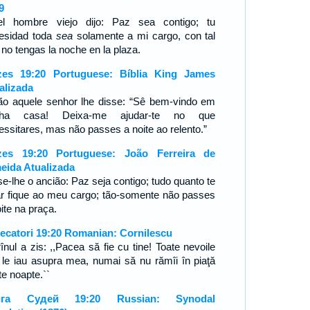
9
l hombre viejo dijo: Paz sea contigo; tu
esidad toda
sea
solamente a mi cargo, con tal
 no tengas la noche en la plaza.
zes 19:20 Portuguese: Bíblia King James
alizada
ão aquele senhor lhe disse: “Sê bem-vindo em
nha casa! Deixa-me ajudar-te no que
essitares, mas não passes a noite ao relento.”
zes 19:20 Portuguese: João Ferreira de
eida Atualizada
se-lhe o ancião: Paz seja contigo; tudo quanto te
tar fique ao meu cargo; tão-somente não passes
oite na praça.
ecatori 19:20 Romanian: Cornilescu
înul a zis: ,,Pacea să fie cu tine! Toate nevoile
e le iau asupra mea, numai să nu rămîi în piaţă
te noapte.``
ига Судей 19:20 Russian: Synodal