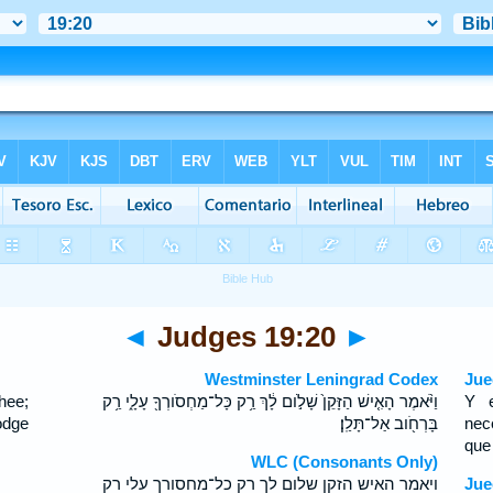
◄
Judges 19:20
►
Westminster Leningrad Codex
Jue
hee;
וַיֹּ֨אמֶר הָאִ֤ישׁ הַזָּקֵן֙ שָׁלֹ֣ום לָ֔ךְ רַ֥ק כָּל־מַחְסֹורְךָ֖ עָלָ֑י רַ֥ק
Y e
odge
בָּרְחֹ֖וב אַל־תָּלַֽן׃
nec
que
WLC (Consonants Only)
ויאמר האיש הזקן שלום לך רק כל־מחסורך עלי רק
Jue