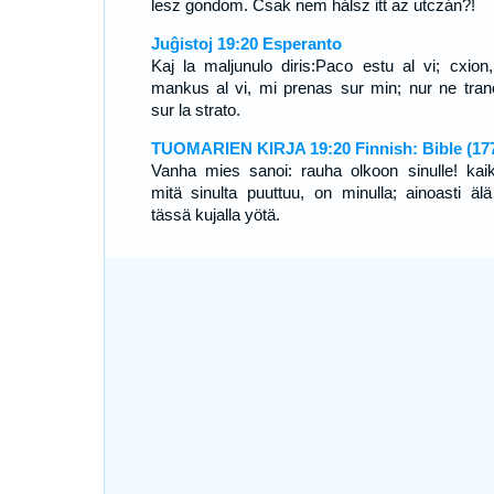
lesz gondom. Csak nem hálsz itt az utczán?!
Juĝistoj 19:20 Esperanto
Kaj la maljunulo diris:Paco estu al vi; cxion,
mankus al vi, mi prenas sur min; nur ne tran
sur la strato.
TUOMARIEN KIRJA 19:20 Finnish: Bible (17
Vanha mies sanoi: rauha olkoon sinulle! kai
mitä sinulta puuttuu, on minulla; ainoasti älä
tässä kujalla yötä.