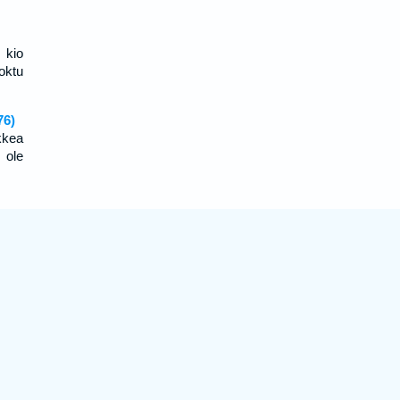
 kio
oktu
76)
kkea
 ole