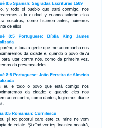
ué 8:5 Spanish: Sagradas Escrituras 1569
o, y todo el pueblo que
está
conmigo, nos
rcaremos a la ciudad; y cuando saldrán ellos
tra nosotros, como hicieron antes, huiremos
nte de ellos.
sué 8:5 Portuguese: Bíblia King James
alizada
 porém, e toda a gente que me acompanha nos
oximaremos da cidade e, quando o povo de Ai
r para lutar contra nós, como da primeira vez,
iremos da presença deles.
ué 8:5 Portuguese: João Ferreira de Almeida
alizada
 eu e todo o povo que está comigo nos
oximaremos da cidade; e quando eles nos
rem ao encontro, como dantes, fugiremos diante
es.
ua 8:5 Romanian: Cornilescu
 eu şi tot poporul care este cu mine ne vom
pia de cetate. Şi cînd vor ieşi înaintea noastră,