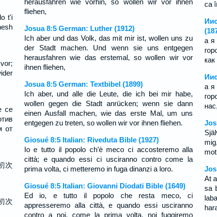
herausfahren wie vorhin, so wollen wir vor ihnen
ca î
fliehen,
 t'i
Иис
 nesh
Josua 8:5 German: Luther (1912)
(18
Ich aber und das Volk, das mit mir ist, wollen uns zu
а я
der Stadt machen. Und wenn sie uns entgegen
гор
herausfahren wie das erstemal, so wollen wir vor
как
 vor;
ihnen fliehen,
ider
Иис
Josua 8:5 German: Textbibel (1899)
а я
Ich aber, und alle die Leute, die ich bei mir habe,
гор
wollen gegen die Stadt anrücken; wenn sie dann
нас
е се
einen Ausfall machen, wie das erste Mal, um uns
отив
entgegen zu treten, so wollen wir vor ihnen fliehen.
Jos
м от
Sjä
Giosué 8:5 Italian: Riveduta Bible (1927)
mig
Io e tutto il popolo ch’è meco ci accosteremo alla
mot 
città; e quando essi ci usciranno contro come la
初次
prima volta, ci metteremo in fuga dinanzi a loro.
Jos
，
At 
Giosué 8:5 Italian: Giovanni Diodati Bible (1649)
sa 
Ed io, e tutto il popolo che resta meco, ci
lab
初次
appresseremo alla città, e quando essi usciranno
hara
，
contro a noi, come la prima volta, noi fuggiremo