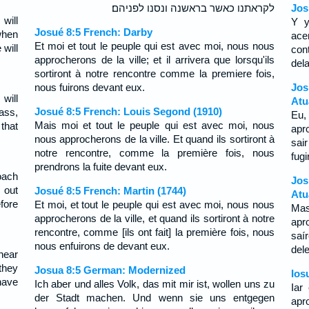
לקראתנו כאשר בראשנה ונסנו לפניהם׃
Jos
will
Y y
Josué 8:5 French: Darby
when
ace
Et moi et tout le peuple qui est avec moi, nous nous
 will
con
approcherons de la ville; et il arrivera que lorsqu'ils
dela
sortiront à notre rencontre comme la premiere fois,
nous fuirons devant eux.
Jo
will
Atu
Josué 8:5 French: Louis Segond (1910)
ass,
Eu,
Mais moi et tout le peuple qui est avec moi, nous
that
apr
nous approcherons de la ville. Et quand ils sortiront à
sai
notre rencontre, comme la première fois, nous
fug
prendrons la fuite devant eux.
oach
Jos
 out
Josué 8:5 French: Martin (1744)
Atu
efore
Et moi, et tout le peuple qui est avec moi, nous nous
Mas
approcherons de la ville, et quand ils sortiront à notre
apr
rencontre, comme [ils ont fait] la première fois, nous
saí
nous enfuirons de devant eux.
del
near
they
Josua 8:5 German: Modernized
Ios
have
Ich aber und alles Volk, das mit mir ist, wollen uns zu
Iar
der Stadt machen. Und wenn sie uns entgegen
apro