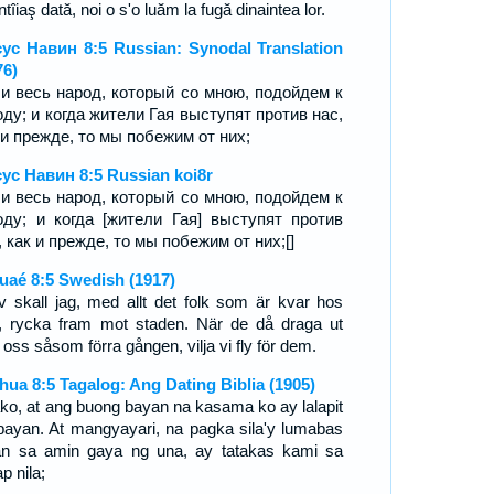
ntîiaş dată, noi o s'o luăm la fugă dinaintea lor.
ус Навин 8:5 Russian: Synodal Translation
76)
 и весь народ, который со мною, подойдем к
оду; и когда жители Гая выступят против нас,
 и прежде, то мы побежим от них;
ус Навин 8:5 Russian koi8r
 и весь народ, который со мною, подойдем к
оду; и когда [жители Гая] выступят против
, как и прежде, то мы побежим от них;[]
uaé 8:5 Swedish (1917)
lv skall jag, med allt det folk som är kvar hos
, rycka fram mot staden. När de då draga ut
oss såsom förra gången, vilja vi fly för dem.
hua 8:5 Tagalog: Ang Dating Biblia (1905)
ako, at ang buong bayan na kasama ko ay lalapit
bayan. At mangyayari, na pagka sila'y lumabas
an sa amin gaya ng una, ay tatakas kami sa
p nila;