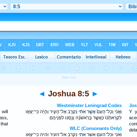
◄
Joshua 8:5
►
Westminster Leningrad Codex
Jos
will
וַאֲנִ֗י וְכָל־הָעָם֙ אֲשֶׁ֣ר אִתִּ֔י נִקְרַ֖ב אֶל־הָעִ֑יר וְהָיָ֗ה כִּֽי־יֵצְא֤וּ
Y y
ass,
לִקְרָאתֵ֙נוּ֙ כַּאֲשֶׁ֣ר בָּרִֽאשֹׁנָ֔ה וְנַ֖סְנוּ לִפְנֵיהֶֽם׃
ace
that
con
WLC (Consonants Only)
dela
ואני וכל־העם אשר אתי נקרב אל־העיר והיה כי־יצאו