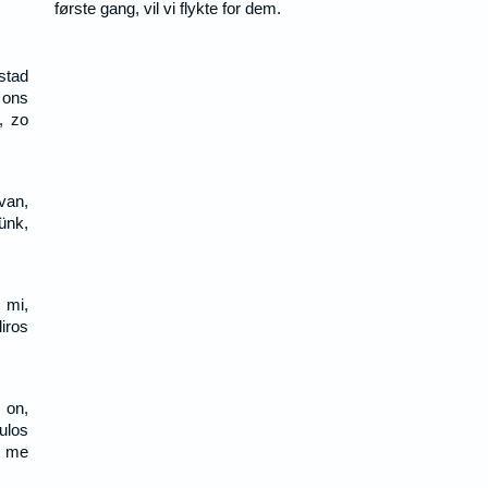
første gang, vil vi flykte for dem.
 stad
 ons
, zo
van,
ünk,
 mi,
iros
 on,
ulos
n me