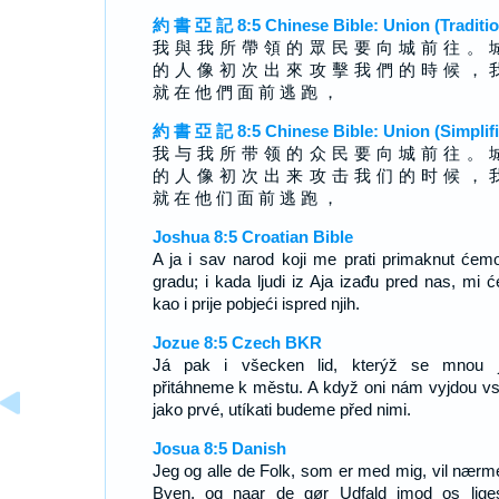
約 書 亞 記 8:5 Chinese Bible: Union (Traditio
我 與 我 所 帶 領 的 眾 民 要 向 城 前 往 。 
的 人 像 初 次 出 來 攻 擊 我 們 的 時 候 ， 
就 在 他 們 面 前 逃 跑 ，
約 書 亞 記 8:5 Chinese Bible: Union (Simplifi
我 与 我 所 带 领 的 众 民 要 向 城 前 往 。 
的 人 像 初 次 出 来 攻 击 我 们 的 时 候 ， 
就 在 他 们 面 前 逃 跑 ，
Joshua 8:5 Croatian Bible
A ja i sav narod koji me prati primaknut ćem
gradu; i kada ljudi iz Aja izađu pred nas, mi 
kao i prije pobjeći ispred njih.
Jozue 8:5 Czech BKR
Já pak i všecken lid, kterýž se mnou j
přitáhneme k městu. A když oni nám vyjdou vst
jako prvé, utíkati budeme před nimi.
Josua 8:5 Danish
Jeg og alle de Folk, som er med mig, vil nærm
Byen, og naar de gør Udfald imod os lig