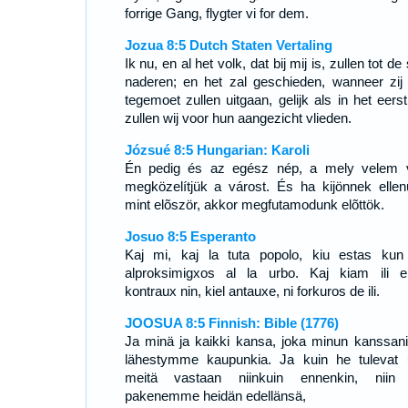
forrige Gang, flygter vi for dem.
Jozua 8:5 Dutch Staten Vertaling
Ik nu, en al het volk, dat bij mij is, zullen tot de
naderen; en het zal geschieden, wanneer zij
tegemoet zullen uitgaan, gelijk als in het eerst
zullen wij voor hun aangezicht vlieden.
Józsué 8:5 Hungarian: Karoli
Én pedig és az egész nép, a mely velem 
megközelítjük a várost. És ha kijönnek ellen
mint elõször, akkor megfutamodunk elõttök.
Josuo 8:5 Esperanto
Kaj mi, kaj la tuta popolo, kiu estas kun
alproksimigxos al la urbo. Kaj kiam ili el
kontraux nin, kiel antauxe, ni forkuros de ili.
JOOSUA 8:5 Finnish: Bible (1776)
Ja minä ja kaikki kansa, joka minun kanssani
lähestymme kaupunkia. Ja kuin he tulevat 
meitä vastaan niinkuin ennenkin, nii
pakenemme heidän edellänsä,