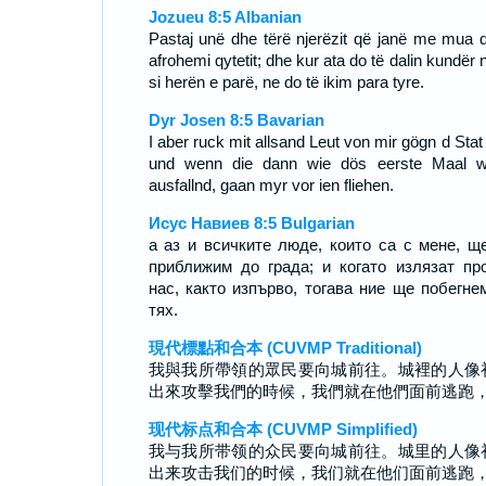
Jozueu 8:5 Albanian
Pastaj unë dhe tërë njerëzit që janë me mua do
afrohemi qytetit; dhe kur ata do të dalin kundër
si herën e parë, ne do të ikim para tyre.
Dyr Josen 8:5 Bavarian
I aber ruck mit allsand Leut von mir gögn d Stat
und wenn die dann wie dös eerste Maal w
ausfallnd, gaan myr vor ien fliehen.
Исус Навиев 8:5 Bulgarian
а аз и всичките люде, които са с мене, щ
приближим до града; и когато излязат пр
нас, както изпърво, тогава ние ще побегне
тях.
現代標點和合本 (CUVMP Traditional)
我與我所帶領的眾民要向城前往。城裡的人像
出來攻擊我們的時候，我們就在他們面前逃跑
现代标点和合本 (CUVMP Simplified)
我与我所带领的众民要向城前往。城里的人像
出来攻击我们的时候，我们就在他们面前逃跑