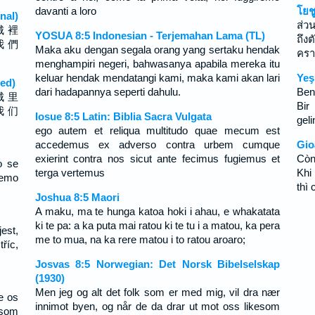
davanti a loro
โยช
nal)
ส่ว
城 裡
YOSUA 8:5 Indonesian - Terjemahan Lama (TL)
ถึง
我 們
Maka aku dengan segala orang yang sertaku hendak
ครา
menghampiri negeri, bahwasanya apabila mereka itu
keluar hendak mendatangi kami, maka kami akan lari
Yeş
ed)
dari hadapannya seperti dahulu.
Ben
城 里
Bir
我 们
Iosue 8:5 Latin: Biblia Sacra Vulgata
geli
ego autem et reliqua multitudo quae mecum est
accedemus ex adverso contra urbem cumque
Gio
exierint contra nos sicut ante fecimus fugiemus et
Còn
o se
terga vertemus
Khi
ćemo
thì
Joshua 8:5 Maori
A maku, ma te hunga katoa hoki i ahau, e whakatata
ki te pa: a ka puta mai ratou ki te tu i a matou, ka pera
est,
me to mua, na ka rere matou i to ratou aroaro;
říc,
Josvas 8:5 Norwegian: Det Norsk Bibelselskap
(1930)
Men jeg og alt det folk som er med mig, vil dra nær
e os
innimot byen, og når de da drar ut mot oss likesom
esom