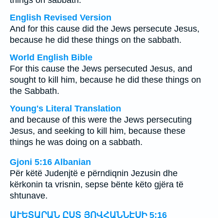
things on sabbath.
English Revised Version
And for this cause did the Jews persecute Jesus,
because he did these things on the sabbath.
World English Bible
For this cause the Jews persecuted Jesus, and
sought to kill him, because he did these things on
the Sabbath.
Young's Literal Translation
and because of this were the Jews persecuting
Jesus, and seeking to kill him, because these
things he was doing on a sabbath.
Gjoni 5:16 Albanian
Për këtë Judenjtë e përndiqnin Jezusin dhe
kërkonin ta vrisnin, sepse bënte këto gjëra të
shtunave.
ԱՒԵՏԱՐԱՆ ԸՍՏ ՅՈՎՀԱՆՆԷՍԻ 5:16