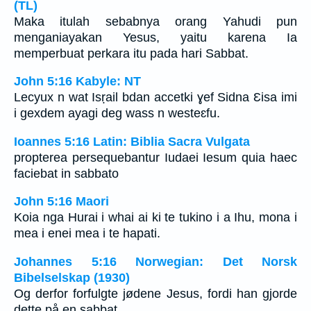
(TL)
Maka itulah sebabnya orang Yahudi pun
menganiayakan Yesus, yaitu karena Ia
memperbuat perkara itu pada hari Sabbat.
John 5:16 Kabyle: NT
Lecyux n wat Isṛail bdan accetki ɣef Sidna Ɛisa imi
i gexdem ayagi deg wass n westeɛfu.
Ioannes 5:16 Latin: Biblia Sacra Vulgata
propterea persequebantur Iudaei Iesum quia haec
faciebat in sabbato
John 5:16 Maori
Koia nga Hurai i whai ai ki te tukino i a Ihu, mona i
mea i enei mea i te hapati.
Johannes 5:16 Norwegian: Det Norsk
Bibelselskap (1930)
Og derfor forfulgte jødene Jesus, fordi han gjorde
dette på en sabbat.