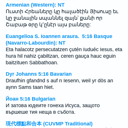
Armenian (Western): NT
Ուստի Հրեաները կը հալածէին Յիսուսը եւ
կը ջանային սպաննել զայն՝ քանի որ
Շաբաթ օրը կ՚ընէր այս բաները:
Euangelioa S. Ioannen araura. 5:16 Basque
(Navarro-Labourdin): NT
Eta halacotz persecutatzen çutén Iuduéc Iesus, eta
hura hil nahiz çabiltzan, ceren gauça hauc eguin
baitzituen Sabbathoan.
Dyr Johanns 5:16 Bavarian
Draufhin gfandnd s auf n Iesenn, weil yr dös an
aynn Sams taan hiet.
Йоан 5:16 Bulgarian
И затова юдеите гонеха Исуса, защото
вършеше тия неща в събота.
現代標點和合本 (CUVMP Traditional)