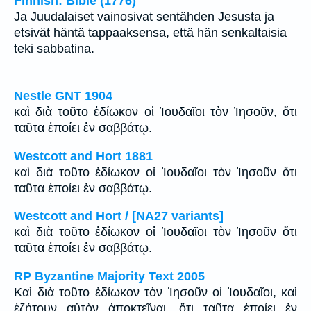
Finnish: Bible (1776)
Ja Juudalaiset vainosivat sentähden Jesusta ja
etsivät häntä tappaaksensa, että hän senkaltaisia
teki sabbatina.
Nestle GNT 1904
καὶ διὰ τοῦτο ἐδίωκον οἱ Ἰουδαῖοι τὸν Ἰησοῦν, ὅτι
ταῦτα ἐποίει ἐν σαββάτῳ.
Westcott and Hort 1881
καὶ διὰ τοῦτο ἐδίωκον οἱ Ἰουδαῖοι τὸν Ἰησοῦν ὅτι
ταῦτα ἐποίει ἐν σαββάτῳ.
Westcott and Hort / [NA27 variants]
καὶ διὰ τοῦτο ἐδίωκον οἱ Ἰουδαῖοι τὸν Ἰησοῦν ὅτι
ταῦτα ἐποίει ἐν σαββάτῳ.
RP Byzantine Majority Text 2005
Καὶ διὰ τοῦτο ἐδίωκον τὸν Ἰησοῦν οἱ Ἰουδαῖοι, καὶ
ἐζήτουν αὐτὸν ἀποκτεῖναι, ὅτι ταῦτα ἐποίει ἐν