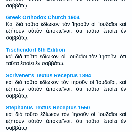
σαββάτῳ.
Greek Orthodox Church 1904
Καὶ διὰ τοῦτο ἐδίωκον τὸν Ἰησοῦν οἱ Ἰουδαῖοι καὶ
ἐζήτουν αὐτὸν ἀποκτεῖναι, ὅτι ταῦτα ἐποίει ἐν
σαββάτῳ.
Tischendorf 8th Edition
καὶ διὰ τοῦτο ἐδίωκον οἱ Ἰουδαῖοι τὸν Ἰησοῦν, ὅτι
ταῦτα ἐποίει ἐν σαββάτῳ.
Scrivener's Textus Receptus 1894
καὶ διὰ τοῦτο ἐδίωκον τὸν Ἰησοῦν οἱ Ἰουδαῖοι, καὶ
ἐζήτουν αὐτὸν ἀποκτεῖναι, ὅτι ταῦτα ἐποίει ἐν
σαββάτῳ.
Stephanus Textus Receptus 1550
καὶ διὰ τοῦτο ἐδίωκον τὸν Ἰησοῦν οἱ Ἰουδαῖοι καὶ
ἐζήτουν αὐτὸν ἀποκτεῖναι, ὅτι ταῦτα ἐποίει ἐν
σαββάτῳ