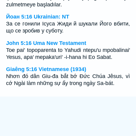
zulmetmeye başladılar.
Йоан 5:16 Ukrainian: NT
За се гонили Ісуса Жиди й шукали Його вбити,
що се зробив у суботу.
John 5:16 Uma New Testament
Toe pai' topoparenta to Yahudi ntepu'u mpobalinai'
Yesus, apa' mepaka'uri' -i-hana hi Eo Sabat.
Giaêng 5:16 Vietnamese (1934)
Nhơn đó dân Giu-đa bắt bớ Ðức Chúa Jêsus, vì
cớ Ngài làm những sự ấy trong ngày Sa-bát.