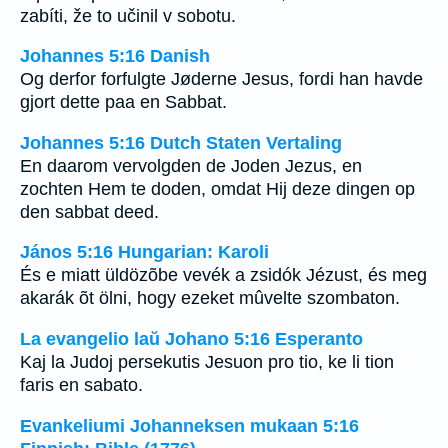
zabíti, že to učinil v sobotu.
Johannes 5:16 Danish
Og derfor forfulgte Jøderne Jesus, fordi han havde
gjort dette paa en Sabbat.
Johannes 5:16 Dutch Staten Vertaling
En daarom vervolgden de Joden Jezus, en
zochten Hem te doden, omdat Hij deze dingen op
den sabbat deed.
János 5:16 Hungarian: Karoli
És e miatt üldözõbe vevék a zsidók Jézust, és meg
akarák õt ölni, hogy ezeket mûvelte szombaton.
La evangelio laŭ Johano 5:16 Esperanto
Kaj la Judoj persekutis Jesuon pro tio, ke li tion
faris en sabato.
Evankeliumi Johanneksen mukaan 5:16