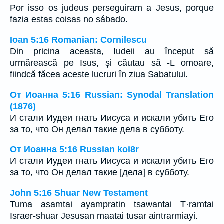
Por isso os judeus perseguiram a Jesus, porque
fazia estas coisas no sábado.
Ioan 5:16 Romanian: Cornilescu
Din pricina aceasta, Iudeii au început să
urmărească pe Isus, şi căutau să -L omoare,
fiindcă făcea aceste lucruri în ziua Sabatului.
От Иоанна 5:16 Russian: Synodal Translation
(1876)
И стали Иудеи гнать Иисуса и искали убить Его
за то, что Он делал такие дела в субботу.
От Иоанна 5:16 Russian koi8r
И стали Иудеи гнать Иисуса и искали убить Его
за то, что Он делал такие [дела] в субботу.
John 5:16 Shuar New Testament
Tuma asamtai ayampratin tsawantai T·ramtai
Israer-shuar Jesusan maatai tusar aintrarmiayi.