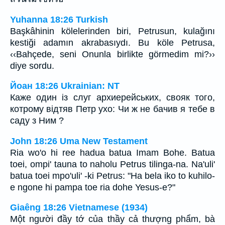
Yuhanna 18:26 Turkish
Başkâhinin kölelerinden biri, Petrusun, kulağını
kestiği adamın akrabasıydı. Bu köle Petrusa,
‹‹Bahçede, seni Onunla birlikte görmedim mi?››
diye sordu.
Йоан 18:26 Ukrainian: NT
Каже один із слуг архиерейських, свояк того,
котрому відтяв Петр ухо: Чи ж не бачив я тебе в
саду з Ним ?
John 18:26 Uma New Testament
Ria wo'o hi ree hadua batua Imam Bohe. Batua
toei, ompi' tauna to naholu Petrus tilinga-na. Na'uli'
batua toei mpo'uli' -ki Petrus: "Ha bela iko to kuhilo-
e ngone hi pampa toe ria dohe Yesus-e?"
Giaêng 18:26 Vietnamese (1934)
Một người đầy tớ của thầy cả thượng phẩm, bà