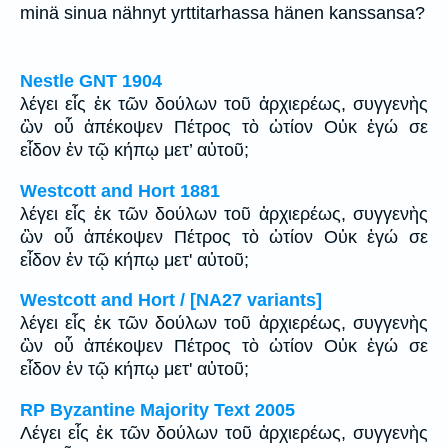
minä sinua nähnyt yrttitarhassa hänen kanssansa?
Nestle GNT 1904
λέγει εἷς ἐκ τῶν δούλων τοῦ ἀρχιερέως, συγγενὴς
ὢν οὗ ἀπέκοψεν Πέτρος τὸ ὠτίον Οὐκ ἐγώ σε
εἶδον ἐν τῷ κήπῳ μετ’ αὐτοῦ;
Westcott and Hort 1881
λέγει εἷς ἐκ τῶν δούλων τοῦ ἀρχιερέως, συγγενὴς
ὢν οὗ ἀπέκοψεν Πέτρος τὸ ὠτίον Οὐκ ἐγώ σε
εἶδον ἐν τῷ κήπῳ μετ' αὐτοῦ;
Westcott and Hort / [NA27 variants]
λέγει εἷς ἐκ τῶν δούλων τοῦ ἀρχιερέως, συγγενὴς
ὢν οὗ ἀπέκοψεν Πέτρος τὸ ὠτίον Οὐκ ἐγώ σε
εἶδον ἐν τῷ κήπῳ μετ' αὐτοῦ;
RP Byzantine Majority Text 2005
Λέγει εἷς ἐκ τῶν δούλων τοῦ ἀρχιερέως, συγγενὴς