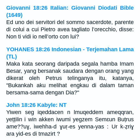
Giovanni 18:26 Italian: Giovanni Diodati Bible
(1649)
Ed uno dei servitori del sommo sacerdote, parente
di colui a cui Pietro avea tagliato l’orecchio, disse:
Non ti vidi io nell’orto con lui?
YOHANES 18:26 Indonesian - Terjemahan Lama
(TL)
Maka kata seorang daripada segala hamba Imam
Besar, yang bersanak saudara dengan orang yang
dikerat oleh Petrus telinganya itu, katanya,
"Bukankah aku melihat engkau di dalam taman
bersama-sama dengan Dia?"
John 18:26 Kabyle: NT
Yiwen seg iqeddacen n lmuqeddem ameqqran,
yețțilin i win akken iwumi yegzem Semɛun Buṭrus
ame??uɣ, iwehha-d ɣuṛ-es yenna-yas : Ur k-ẓriɣ
ara yid-es di tmazirt ?