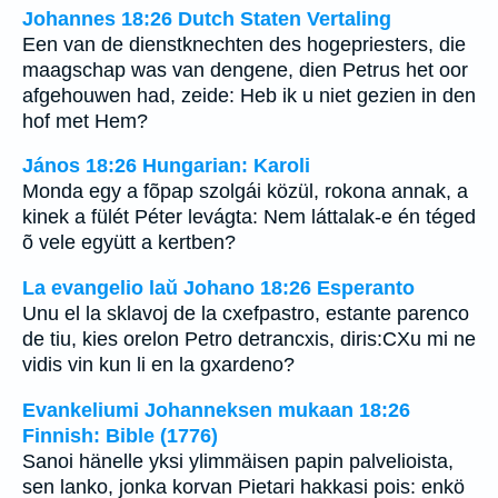
Johannes 18:26 Dutch Staten Vertaling
Een van de dienstknechten des hogepriesters, die
maagschap was van dengene, dien Petrus het oor
afgehouwen had, zeide: Heb ik u niet gezien in den
hof met Hem?
János 18:26 Hungarian: Karoli
Monda egy a fõpap szolgái közül, rokona annak, a
kinek a fülét Péter levágta: Nem láttalak-e én téged
õ vele együtt a kertben?
La evangelio laŭ Johano 18:26 Esperanto
Unu el la sklavoj de la cxefpastro, estante parenco
de tiu, kies orelon Petro detrancxis, diris:CXu mi ne
vidis vin kun li en la gxardeno?
Evankeliumi Johanneksen mukaan 18:26
Finnish: Bible (1776)
Sanoi hänelle yksi ylimmäisen papin palvelioista,
sen lanko, jonka korvan Pietari hakkasi pois: enkö