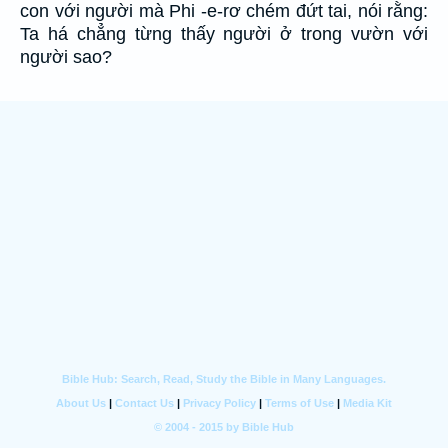
con với người mà Phi -e-rơ chém đứt tai, nói rằng:
Ta há chẳng từng thấy người ở trong vườn với
người sao?