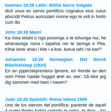
Ioannes 18:26 Latin: Biblia Sacra Vulgata
dicit unus ex servis pontificis cognatus eius cuius
abscidit Petrus auriculam nonne ego te vidi in horto
cum illo
John 18:26 Maori
Ka mea tetahi o nga pononga a te tohunga nui, he
whanaunga nona i tapahia nei te taringa e Pita,
Kihai ianei ahau i kite i a koe, korua tahi i te kari?
Johannes 18:26 Norwegian: Det Norsk
Bibelselskap (1930)
En av yppersteprestens tjenere, en frende av den
som Peter hadde hugget øret av, sier: Så ikke jeg
dig sammen med ham i haven?
Juan 18:26 Spanish: Reina Valera 1909
Uno de los siervos del pontífice, pariente de aquél
á quien Pedro había cortado la oreja, le dice: ¿No