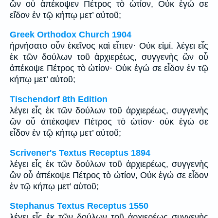
ὢν οὗ ἀπέκοψεν Πέτρος τὸ ὠτίον, Οὐκ ἐγώ σε
εἴδον ἐν τῷ κήπῳ μετ’ αὐτοῦ;
Greek Orthodox Church 1904
ἠρνήσατο οὖν ἐκεῖνος καὶ εἶπεν· Οὐκ εἰμί. λέγει εἷς
ἐκ τῶν δούλων τοῦ ἀρχιερέως, συγγενὴς ὢν οὗ
ἀπέκοψε Πέτρος τὸ ὠτίον· Οὐκ ἐγώ σε εἶδον ἐν τῷ
κήπῳ μετ’ αὐτοῦ;
Tischendorf 8th Edition
λέγει εἷς ἐκ τῶν δούλων τοῦ ἀρχιερέως, συγγενὴς
ὢν οὗ ἀπέκοψεν Πέτρος τὸ ὠτίον· οὐκ ἐγώ σε
εἶδον ἐν τῷ κήπῳ μετ’ αὐτοῦ;
Scrivener's Textus Receptus 1894
λέγει εἷς ἐκ τῶν δούλων τοῦ ἀρχιερέως, συγγενὴς
ὢν οὗ ἀπέκοψε Πέτρος τὸ ὠτίον, Οὐκ ἐγώ σε εἶδον
ἐν τῷ κήπῳ μετ’ αὐτοῦ;
Stephanus Textus Receptus 1550
λέγει εἷς ἐκ τῶν δούλων τοῦ ἀρχιερέως συγγενὴς