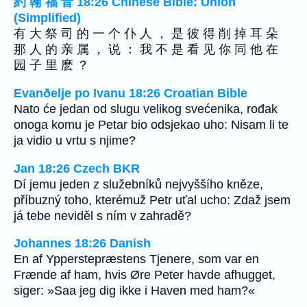
約 翰 福 音 18:26 Chinese Bible: Union
(Simplified)
有 大 祭 司 的 一 个 仆 人 ， 是 彼 得 削 掉 耳 朵
那 人 的 亲 属 ， 说 ： 我 不 是 看 见 你 同 他 在
园 子 里 麽 ？
Evanðelje po Ivanu 18:26 Croatian Bible
Nato će jedan od slugu velikog svećenika, rođak
onoga komu je Petar bio odsjekao uho: Nisam li te
ja vidio u vrtu s njime?
Jan 18:26 Czech BKR
Dí jemu jeden z služebníků nejvyššího kněze,
příbuzný toho, kterémuž Petr uťal ucho: Zdaž jsem
já tebe neviděl s ním v zahradě?
Johannes 18:26 Danish
En af Ypperstepræstens Tjenere, som var en
Frænde af ham, hvis Øre Peter havde afhugget,
siger: »Saa jeg dig ikke i Haven med ham?«