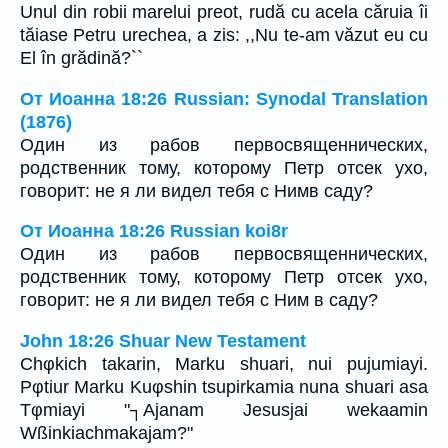
Unul din robii marelui preot, rudă cu acela căruia îi
tăiase Petru urechea, a zis: ,,Nu te-am văzut eu cu
El în grădină?``
От Иоанна 18:26 Russian: Synodal Translation
(1876)
Один из рабов первосвященнических,
родственник тому, которому Петр отсек ухо,
говорит: не я ли видел тебя с Нимв саду?
От Иоанна 18:26 Russian koi8r
Один из рабов первосвященнических,
родственник тому, которому Петр отсек ухо,
говорит: не я ли видел тебя с Ним в саду?
John 18:26 Shuar New Testament
Chφkich takarin, Marku shuari, nui pujumiayi.
Pφtiur Marku Kuφshin tsupirkamia nuna shuari asa
Tφmiayi "┐Ajanam Jesusjai wekaamin
Wßinkiachmakajam?"