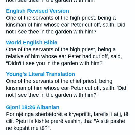
not I see thee in the garden with him?
English Revised Version
One of the servants of the high priest, being a
kinsman of him whose ear Peter cut off, saith, Did
not I see thee in the garden with him?
World English Bible
One of the servants of the high priest, being a
relative of him whose ear Peter had cut off, said,
"Didn't I see you in the garden with him?"
Young's Literal Translation
One of the servants of the chief priest, being
kinsman of him whose ear Peter cut off, saith, 'Did
not I see thee in the garden with him?'
Gjoni 18:26 Albanian
Por një nga shërbëtorët e kryepriftit, farefisi i atij, të
cilit Pjetri ia kishte prerë veshin, tha: ''A s'të pashë
në kopsht me të?''.