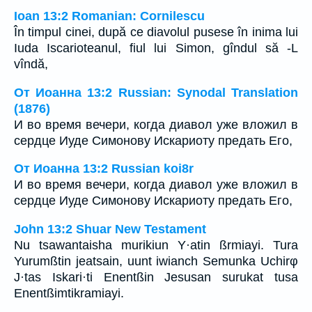
Ioan 13:2 Romanian: Cornilescu
În timpul cinei, după ce diavolul pusese în inima lui
Iuda Iscarioteanul, fiul lui Simon, gîndul să -L
vîndă,
От Иоанна 13:2 Russian: Synodal Translation
(1876)
И во время вечери, когда диавол уже вложил в
сердце Иуде Симонову Искариоту предать Его,
От Иоанна 13:2 Russian koi8r
И во время вечери, когда диавол уже вложил в
сердце Иуде Симонову Искариоту предать Его,
John 13:2 Shuar New Testament
Nu tsawantaisha murikiun Y·atin ßrmiayi. Tura
Yurumßtin jeatsain, uunt iwianch Semunka Uchirφ
J·tas Iskari·ti Enentßin Jesusan surukat tusa
Enentßimtikramiayi.