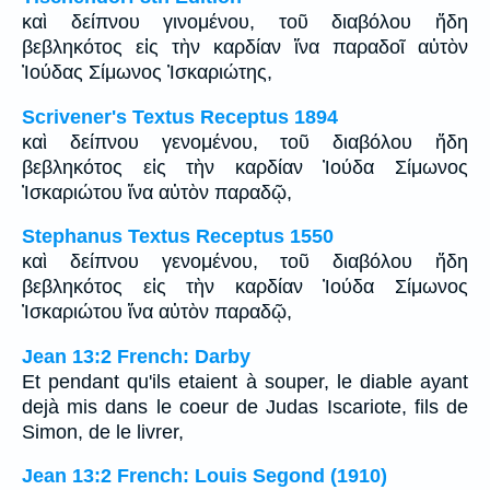
καὶ δείπνου γινομένου, τοῦ διαβόλου ἤδη
βεβληκότος εἰς τὴν καρδίαν ἵνα παραδοῖ αὐτὸν
Ἰούδας Σίμωνος Ἰσκαριώτης,
Scrivener's Textus Receptus 1894
καὶ δείπνου γενομένου, τοῦ διαβόλου ἤδη
βεβληκότος εἰς τὴν καρδίαν Ἰούδα Σίμωνος
Ἰσκαριώτου ἵνα αὐτὸν παραδῷ,
Stephanus Textus Receptus 1550
καὶ δείπνου γενομένου, τοῦ διαβόλου ἤδη
βεβληκότος εἰς τὴν καρδίαν Ἰούδα Σίμωνος
Ἰσκαριώτου ἵνα αὐτὸν παραδῷ,
Jean 13:2 French: Darby
Et pendant qu'ils etaient à souper, le diable ayant
dejà mis dans le coeur de Judas Iscariote, fils de
Simon, de le livrer,
Jean 13:2 French: Louis Segond (1910)