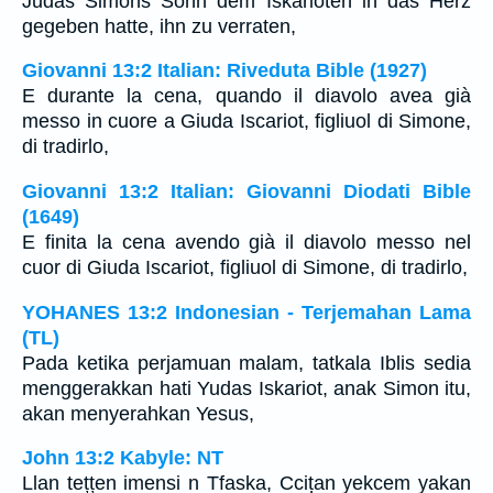
Judas Simons Sohn dem Iskarioten in das Herz
gegeben hatte, ihn zu verraten,
Giovanni 13:2 Italian: Riveduta Bible (1927)
E durante la cena, quando il diavolo avea già
messo in cuore a Giuda Iscariot, figliuol di Simone,
di tradirlo,
Giovanni 13:2 Italian: Giovanni Diodati Bible
(1649)
E finita la cena avendo già il diavolo messo nel
cuor di Giuda Iscariot, figliuol di Simone, di tradirlo,
YOHANES 13:2 Indonesian - Terjemahan Lama
(TL)
Pada ketika perjamuan malam, tatkala Iblis sedia
menggerakkan hati Yudas Iskariot, anak Simon itu,
akan menyerahkan Yesus,
John 13:2 Kabyle: NT
Llan tețțen imensi n Tfaska, Cciṭan yekcem yakan