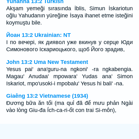
Yuhanna 13:2 Turkish
Akşam yemeği sırasında İblis, Simun İskariotun
oğlu Yahudanın yüreğine İsaya ihanet etme isteğini
koymuştu bile.
Йоан 13:2 Ukrainian: NT
І по вечері, як диявол уже вкинув у серце Юди
Симонового Іскариоцького, щоб Його зрадив,
John 13:2 Uma New Testament
Yesus pai' ana'guru-na ngkoni' -ra ngkabengia.
Magau' Anudaa' mpowara' Yudas ana' Simon
Iskariot, mpo'usoki-i mpobalu' Yesus hi bali' -na.
Giaêng 13:2 Vietnamese (1934)
Ðương bữa ăn tối (ma quỉ đã để mưu phản Ngài
vào lòng Giu-đa Ích-ca-ri-ốt con trai Si-môn),