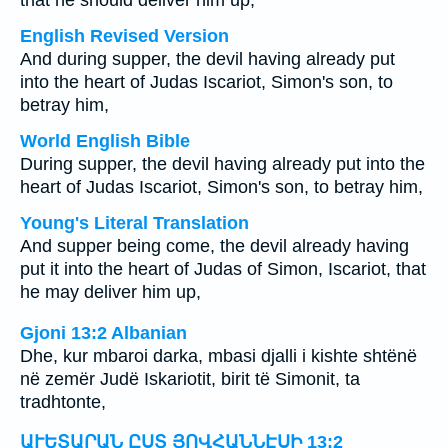
that he should deliver him up,
English Revised Version
And during supper, the devil having already put
into the heart of Judas Iscariot, Simon's son, to
betray him,
World English Bible
During supper, the devil having already put into the
heart of Judas Iscariot, Simon's son, to betray him,
Young's Literal Translation
And supper being come, the devil already having
put it into the heart of Judas of Simon, Iscariot, that
he may deliver him up,
Gjoni 13:2 Albanian
Dhe, kur mbaroi darka, mbasi djalli i kishte shtënë
në zemër Judë Iskariotit, birit të Simonit, ta
tradhtonte,
ԱՒԵՏԱՐԱՆ ԸՍՏ ՅՈՎՀԱՆՆԷՍԻ 13:2