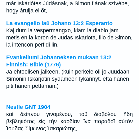
már Iskáriótes Júdásnak, a Simon fiának szívébe,
hogy árulja el õt,
La evangelio laŭ Johano 13:2 Esperanto
Kaj dum la vespermangxo, kiam la diablo jam
metis en la koron de Judas Iskariota, filo de Simon,
la intencon perfidi lin,
Evankeliumi Johanneksen mukaan 13:2
Finnish: Bible (1776)
Ja ehtoolisen jälkeen, (kuin perkele oli jo Juudaan
Simonin Iskarjotin sydämeen lykännyt, että hänen
piti hänen pettämän,)
Nestle GNT 1904
καὶ δείπνου γινομένου, τοῦ διαβόλου ἤδη
βεβληκότος εἰς τὴν καρδίαν ἵνα παραδοῖ αὐτὸν
Ἰούδας Σίμωνος Ἰσκαριώτης,