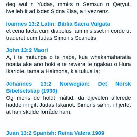
deg wul n Yudas, mmi-s n Semɛun n Qeṛyut,
iwelleh-it ad ixdeɛ Sidna Ɛisa, a t-yezzenz.
Ioannes 13:2 Latin: Biblia Sacra Vulgata
et cena facta cum diabolus iam misisset in corde ut
traderet eum Iudas Simonis Scariotis
John 13:2 Maori
A, i te mutunga o te hapa, kua whakamaharatia
noatia ake ano hoki e te rewera te ngakau o Hura
Ikariote, tama a Haimona, kia tukua ia;
Johannes 13:2 Norwegian: Det Norsk
Bibelselskap (1930)
Og mens de holdt måltid, da djevelen allerede
hadde inngitt Judas Iskariot, Simons sønn, i hjertet
at han skulde forråde ham,
Juan 13:2 Spanish: Reina Valera 1909