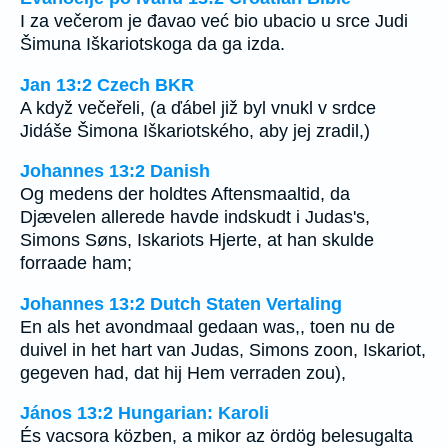
I za večerom je đavao već bio ubacio u srce Judi
Šimuna Iškariotskoga da ga izda.
Jan 13:2 Czech BKR
A když večeřeli, (a ďábel již byl vnukl v srdce
Jidáše Šimona Iškariotského, aby jej zradil,)
Johannes 13:2 Danish
Og medens der holdtes Aftensmaaltid, da
Djævelen allerede havde indskudt i Judas's,
Simons Søns, Iskariots Hjerte, at han skulde
forraade ham;
Johannes 13:2 Dutch Staten Vertaling
En als het avondmaal gedaan was,, toen nu de
duivel in het hart van Judas, Simons zoon, Iskariot,
gegeven had, dat hij Hem verraden zou),
János 13:2 Hungarian: Karoli
És vacsora közben, a mikor az ördög belesugalta