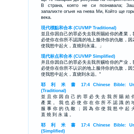
В страна, която не си познавала; Защ
запалихте огъня на гнева Ми, Който ще гор
века.
現代標點和合本 (CUVMP Traditional)
並且你因自己的罪必失去我所賜給你的產業，
必使你在你所不認識的地上服侍你的仇敵，因
使我怒中起火，直燒到永遠。」
现代标点和合本 (CUVMP Simplified)
并且你因自己的罪必失去我所赐给你的产业，
必使你在你所不认识的地上服侍你的仇敌，因
使我怒中起火，直烧到永远。”
耶 利 米 書 17:4 Chinese Bible: Un
(Traditional)
並 且 你 因 自 己 的 罪 必 失 去 我 所 賜 給 
產 業 。 我 也 必 使 你 在 你 所 不 認 識 的 
服 事 你 的 仇 敵 ； 因 為 你 使 我 怒 中 起 
直 燒 到 永 遠 。
耶 利 米 書 17:4 Chinese Bible: Un
(Simplified)