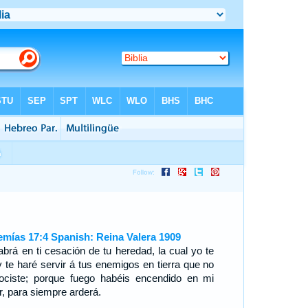
emías 17:4 Spanish: Reina Valera 1909
abrá en ti cesación de tu heredad, la cual yo te
 y te haré servir á tus enemigos en tierra que no
ociste; porque fuego habéis encendido en mi
r, para siempre arderá.