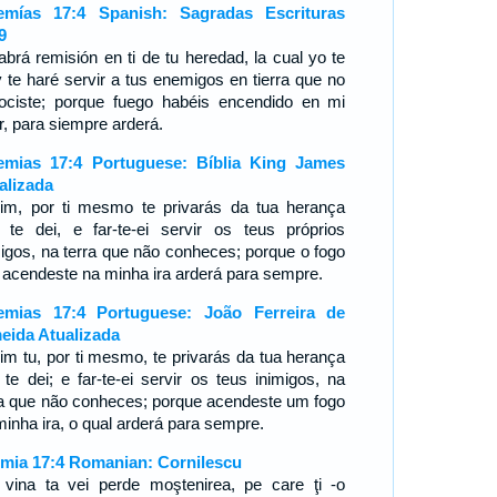
emías 17:4 Spanish: Sagradas Escrituras
9
abrá remisión en ti de tu heredad, la cual yo te
 y te haré servir a tus enemigos en tierra que no
ociste; porque fuego habéis encendido en mi
r, para siempre arderá.
emias 17:4 Portuguese: Bíblia King James
alizada
im, por ti mesmo te privarás da tua herança
 te dei, e far-te-ei servir os teus próprios
migos, na terra que não conheces; porque o fogo
 acendeste na minha ira arderá para sempre.
emias 17:4 Portuguese: João Ferreira de
eida Atualizada
im tu, por ti mesmo, te privarás da tua herança
 te dei; e far-te-ei servir os teus inimigos, na
ra que não conheces; porque acendeste um fogo
minha ira, o qual arderá para sempre.
emia 17:4 Romanian: Cornilescu
 vina ta vei perde moştenirea, pe care ţi -o