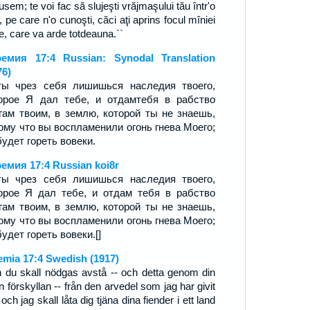
sem; te voi fac să slujeşti vrăjmaşului tău într'o
, pe care n'o cunoşti, căci aţi aprins focul mîniei
e, care va arde totdeauna.``
емия 17:4 Russian: Synodal Translation
76)
ы чрез себя лишишься наследия твоего,
орое Я дал тебе, и отдамтебя в рабство
гам твоим, в землю, которой ты не знаешь,
ому что вы воспламенили огонь гнева Моего;
будет гореть вовеки.
емия 17:4 Russian koi8r
ы чрез себя лишишься наследия твоего,
орое Я дал тебе, и отдам тебя в рабство
гам твоим, в землю, которой ты не знаешь,
ому что вы воспламенили огонь гнева Моего;
будет гореть вовеки.[]
emia 17:4 Swedish (1917)
 du skall nödgas avstå -- och detta genom din
 förskyllan -- från den arvedel som jag har givit
 och jag skall låta dig tjäna dina fiender i ett land