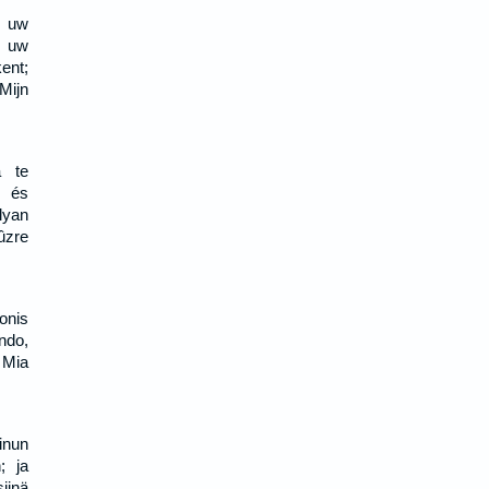
n uw
u uw
ent;
Mijn
a te
, és
lyan
ûzre
donis
ando,
 Mia
inun
; ja
iinä