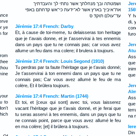
ושמטתה ובך מנחלתך אשר נתתי לך והעבדתיך
Jer
את־איביך בארץ אשר לא־ידעת כי־אש קדחתם באפי
156
ance
עד־עולם תוקד׃ ס
Y h
erve
di,
Jérémie 17:4 French: Darby
or ye
con
Et, à cause de toi-meme, tu delaisseras ton heritage
n for
furo
que je t'avais donne, et je t'asservirai à tes ennemis
dans un pays que tu ne connais pas; car vous avez
Jer
allume un feu dans ma colere; il brulera à toujours.
Atu
from
Ass
Jérémie 17:4 French: Louis Segond (1910)
 thee
que
Tu perdras par ta faute l'héritage que je t'avais donné;
thou
ini
Je t'asservirai à ton ennemi dans un pays que tu ne
mine
que
connais pas; Car vous avez allumé le feu de ma
colère, Et il brûlera toujours.
Jer
Alm
your
Jérémie 17:4 French: Martin (1744)
Ass
u to
Et toi, et [ceux qui sont] avec toi, vous laisserez
que
on't
vacant l'héritage que je t'avais donné, et je ferai que
ter
hich
tu seras asservi à tes ennemis, dans un pays que tu
na 
ne connais point, parce que vous avez allumé le feu
en ma colère; [et] il brûlera à toujours.
Ier
Din