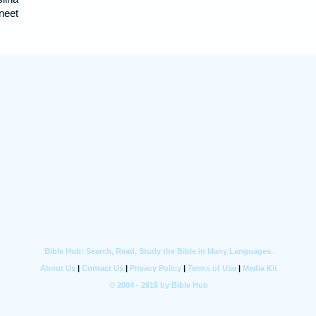
äneet