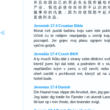
并 且 你 因 自 己 的 罪 必 失 去 我 所 赐 给 
产 业 。 我 也 必 使 你 在 你 所 不 认 识 的 
服 事 你 的 仇 敌 ； 因 为 你 使 我 怒 中 起 
直 烧 到 永 远 。
Jeremiah 17:4 Croatian Bible
Morat ćeš pustiti baštinu koju sam tebi poklo
Učinit ću te robljem neprijatelja u zemlji koj
poznaješ. Jer gnjev moj planu ognjem koj
vječno gorjeti.
Jermiáše 17:4 Czech BKR
A ty musíš lhůtu dáti z strany sebe dědictví sv
kteréž jsem byl dal tobě, a podrobím tě v sl
nepřátelům tvým v zemi, o níž nevíš; nebo 
oheň zanítili v prchlivosti mé, kterýž až na 
hořeti bude.
Jeremias 17:4 Danish
Din Haand maa slippe din Arvelod, den, jeg gav 
Jeg lader dig trælle for Fjender i et ukendt Land
Ild luer op i min Vrede, den brænder evigt.