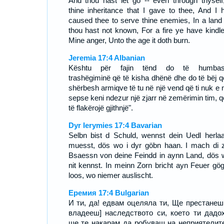
And thou hast let go -- even through thyself
thine inheritance that I gave to thee, And I 
caused thee to serve thine enemies, In a land 
thou hast not known, For a fire ye have kindle
Mine anger, Unto the age it doth burn.
Jeremia 17:4 Albanian
Kështu për fajin tënd do të humbas
trashëgiminë që të kisha dhënë dhe do të bëj që
shërbesh armiqve të tu në një vend që ti nuk e n
sepse keni ndezur një zjarr në zemërimin tim, q
të flakërojë gjithnjë".
Dyr Ierymies 17:4 Bavarian
Selbn bist d Schuld, wennst dein Uedl herla
muesst, dös wo i dyr göbn haan. I mach di 
Bsaessn von deine Feindd in aynn Land, dös 
nit kennst. In meinn Zorn bricht ayn Feuer gög
loos, wo niemer auslischt.
Еремия 17:4 Bulgarian
И ти, да! едвам оцеляла ти, Ще престанеш
владееш] наследството си, което ти дадо
ще те накарам да робуваш на неприятелит