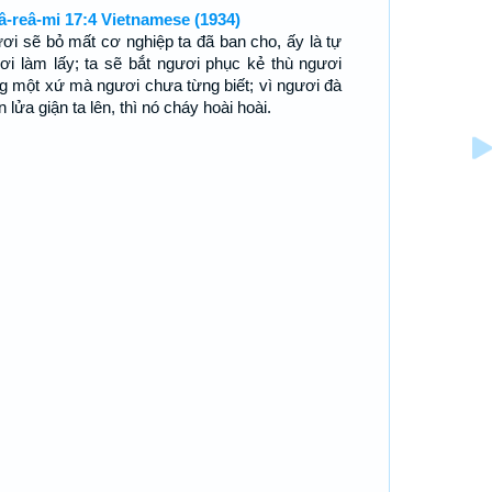
â-reâ-mi 17:4 Vietnamese (1934)
ơi sẽ bỏ mất cơ nghiệp ta đã ban cho, ấy là tự
ơi làm lấy; ta sẽ bắt ngươi phục kẻ thù ngươi
ng một xứ mà ngươi chưa từng biết; vì ngươi đà
 lửa giận ta lên, thì nó cháy hoài hoài.