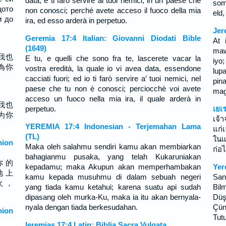
data, e ti farò servire ai tuoi nemici, in un paese che
som
ото
non conosci; perché avete acceso il fuoco della mia
eld,
и до
ira, ed esso arderà in perpetuo.
Jer
Geremia 17:4 Italian: Giovanni Diodati Bible
At 
(1649)
maw
我也
E tu, e quelli che sono fra te, lascerete vacar la
iyo
為你
vostra eredità, la quale io vi avea data, essendone
lup
cacciati fuori; ed io ti farò servire a’ tuoi nemici, nel
pin
paese che tu non è conosci; perciocchè voi avete
mag
acceso un fuoco nella mia ira, il quale arderà in
我也
perpetuo.
เยเ
为你
เจ้
YEREMIA 17:4 Indonesian - Terjemahan Lama
แก่
(TL)
ในแ
ion
Maka oleh salahmu sendiri kamu akan membiarkan
ก่อไ
bahagianmu pusaka, yang telah Kukaruniakan
你 的
kepadamu; maka Akupun akan memperhambakan
Yer
地 上
kamu kepada musuhmu di dalam sebuah negeri
San
火 ，
yang tiada kamu ketahui; karena suatu api sudah
Bilm
dipasang oleh murka-Ku, maka ia itu akan bernyala-
Düş
nyala dengan tiada berkesudahan.
Çün
ion
Tut
Ieremias 17:4 Latin: Biblia Sacra Vulgata