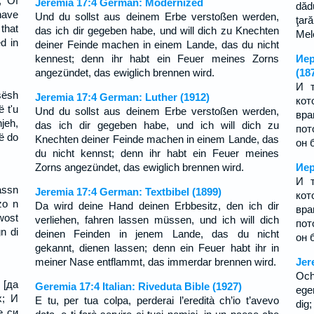
, Of
Jeremia 17:4 German: Modernized
dădu
have
Und du sollst aus deinem Erbe verstoßen werden,
ţară
that
das ich dir gegeben habe, und will dich zu Knechten
Mel
d in
deiner Feinde machen in einem Lande, das du nicht
kennest; denn ihr habt ein Feuer meines Zorns
Иер
angezündet, das ewiglich brennen wird.
(18
И т
ësh
Jeremia 17:4 German: Luther (1912)
кот
 t'u
Und du sollst aus deinem Erbe verstoßen werden,
вра
jeh,
das ich dir gegeben habe, und ich will dich zu
пот
ë do
Knechten deiner Feinde machen in einem Lande, das
он 
du nicht kennst; denn ihr habt ein Feuer meines
Zorns angezündet, das ewiglich brennen wird.
Иер
И т
assn
Jeremia 17:4 German: Textbibel (1899)
кот
zo n
Da wird deine Hand deinen Erbbesitz, den ich dir
вра
wost
verliehen, fahren lassen müssen, und ich will dich
пот
n di
deinen Feinden in jenem Lande, das du nicht
он 
gekannt, dienen lassen; denn ein Feuer habt ihr in
meiner Nase entflammt, das immerdar brennen wird.
Jer
Och
 [да
Geremia 17:4 Italian: Riveduta Bible (1927)
egen
х; И
E tu, per tua colpa, perderai l’eredità ch’io t’avevo
dig;
е си