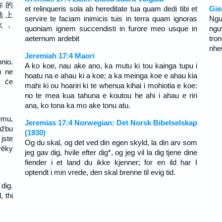
你 的
et relinqueris sola ab hereditate tua quam dedi tibi et
Gie
地 上
servire te faciam inimicis tuis in terra quam ignoras
Ngư
火 ，
quoniam ignem succendisti in furore meo usque in
ngư
aeternum ardebit
tro
nhen
Jeremiah 17:4 Maori
nio.
A ko koe, nau ake ano, ka mutu ki tou kainga tupu i
u ne
hoatu na e ahau ki a koe; a ka meinga koe e ahau kia
i će
mahi ki ou hoariri ki te whenua kihai i mohiotia e koe:
no te mea kua tahuna e koutou he ahi i ahau e riri
ana, ko tona ka mo ake tonu atu.
ému,
Jeremias 17:4 Norwegian: Det Norsk Bibelselskap
užbu
(1930)
jste
Og du skal, og det ved din egen skyld, la din arv som
věky
jeg gav dig, hvile efter dig*, og jeg vil la dig tjene dine
fiender i et land du ikke kjenner; for en ild har I
optendt i min vrede, den skal brenne til evig tid.
dig.
, thi