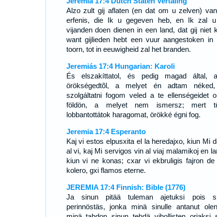
Jeremia 17:4 Dutch Staten Vertaling
Alzo zult gij aflaten (en dat om u zelven) va
erfenis, die Ik u gegeven heb, en Ik zal 
vijanden doen dienen in een land, dat gij niet k
want gijlieden hebt een vuur aangestoken in 
toorn, tot in eeuwigheid zal het branden.
Jeremiás 17:4 Hungarian: Karoli
És elszakíttatol, és pedig magad által, 
örökségedtõl, a melyet én adtam néked
szolgáltatni fogom veled a te ellenségeidet o
földön, a melyet nem ismersz; mert t
lobbantottátok haragomat, örökké égni fog.
Jeremia 17:4 Esperanto
Kaj vi estos elpusxita el la heredajxo, kiun Mi 
al vi, kaj Mi servigos vin al viaj malamikoj en l
kiun vi ne konas; cxar vi ekbruligis fajron de
kolero, gxi flamos eterne.
JEREMIA 17:4 Finnish: Bible (1776)
Ja sinun pitää tuleman ajetuksi pois s
perinnöstäs, jonka minä sinulle antanut olen
minä tahdon sinun tehdä vihollisten orjaksi s