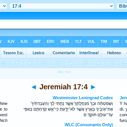
◄
Jeremiah 17:4
►
Westminster Leningrad Codex
Jer
hine
וְשָׁמַטְתָּ֗ה וּבְךָ֙ מִנַּחֲלָֽתְךָ֙ אֲשֶׁ֣ר נָתַ֣תִּי לָ֔ךְ וְהַעֲבַדְתִּ֙יךָ֙
Y h
e to
אֶת־אֹ֣יְבֶ֔יךָ בָּאָ֖רֶץ אֲשֶׁ֣ר לֹֽא־יָדָ֑עְתָּ כִּֽי־אֵ֛שׁ קְדַחְתֶּ֥ם בְּאַפִּ֖י
dí,
west
עַד־עֹולָ֥ם תּוּקָֽד׃ ס
con
hich
furo
WLC (Consonants Only)