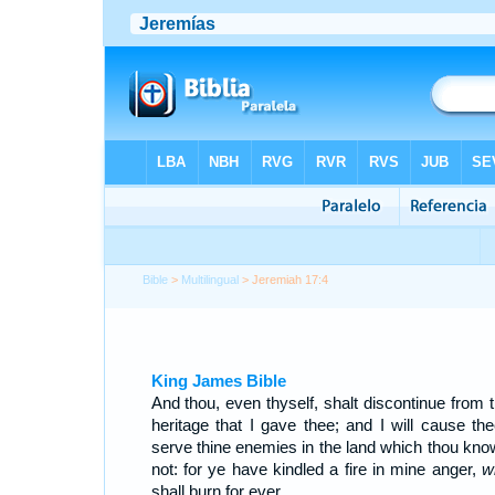
Bible
>
Multilingual
> Jeremiah 17:4
King James Bible
And thou, even thyself, shalt discontinue from t
heritage that I gave thee; and I will cause the
serve thine enemies in the land which thou kno
not: for ye have kindled a fire in mine anger,
w
shall burn for ever.