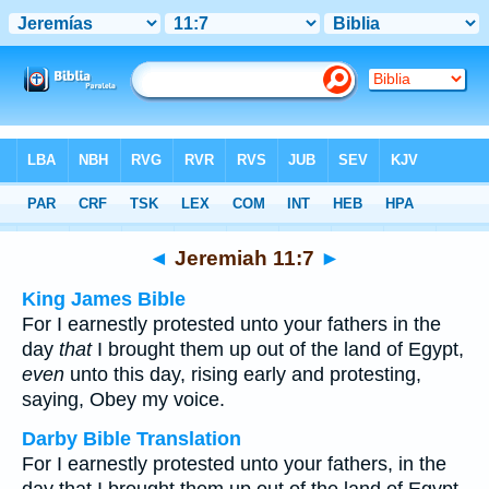
Bible
>
Multilingual
> Jeremiah 11:7
◄
Jeremiah 11:7
►
King James Bible
For I earnestly protested unto your fathers in the
day
that
I brought them up out of the land of Egypt,
even
unto this day, rising early and protesting,
saying, Obey my voice.
Darby Bible Translation
For I earnestly protested unto your fathers, in the