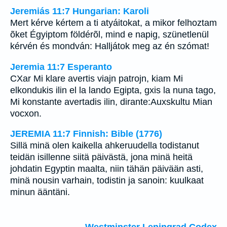
Jeremiás 11:7 Hungarian: Karoli
Mert kérve kértem a ti atyáitokat, a mikor felhoztam
õket Égyiptom földérõl, mind e napig, szünetlenül
kérvén és mondván: Halljátok meg az én szómat!
Jeremia 11:7 Esperanto
CXar Mi klare avertis viajn patrojn, kiam Mi
elkondukis ilin el la lando Egipta, gxis la nuna tago,
Mi konstante avertadis ilin, dirante:Auxskultu Mian
vocxon.
JEREMIA 11:7 Finnish: Bible (1776)
Sillä minä olen kaikella ahkeruudella todistanut
teidän isillenne siitä päivästä, jona minä heitä
johdatin Egyptin maalta, niin tähän päivään asti,
minä nousin varhain, todistin ja sanoin: kuulkaat
minun ääntäni.
Westminster Leningrad Codex