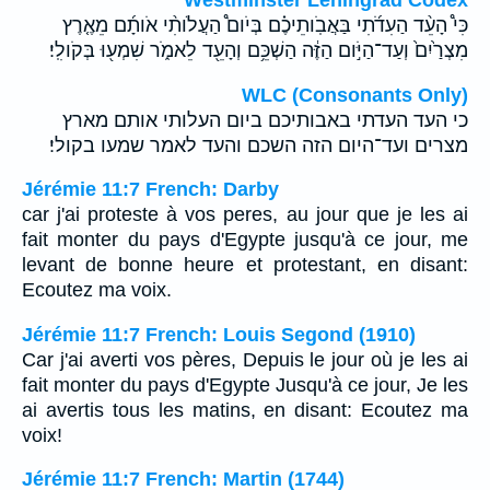
כִּי֩ הָעֵ֨ד הַעִדֹ֜תִי בַּאֲבֹֽותֵיכֶ֗ם בְּיֹום֩ הַעֲלֹותִ֨י אֹותָ֜ם מֵאֶ֤רֶץ
מִצְרַ֙יִם֙ וְעַד־הַיֹּ֣ום הַזֶּ֔ה הַשְׁכֵּ֥ם וְהָעֵ֖ד לֵאמֹ֑ר שִׁמְע֖וּ בְּקֹולִֽי׃
WLC (Consonants Only)
כי העד העדתי באבותיכם ביום העלותי אותם מארץ
מצרים ועד־היום הזה השכם והעד לאמר שמעו בקולי׃
Jérémie 11:7 French: Darby
car j'ai proteste à vos peres, au jour que je les ai
fait monter du pays d'Egypte jusqu'à ce jour, me
levant de bonne heure et protestant, en disant:
Ecoutez ma voix.
Jérémie 11:7 French: Louis Segond (1910)
Car j'ai averti vos pères, Depuis le jour où je les ai
fait monter du pays d'Egypte Jusqu'à ce jour, Je les
ai avertis tous les matins, en disant: Ecoutez ma
voix!
Jérémie 11:7 French: Martin (1744)