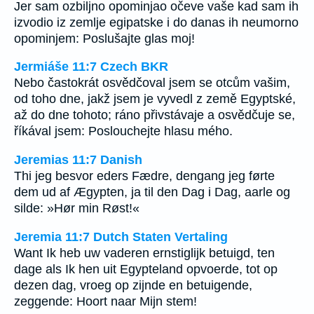
Jer sam ozbiljno opominjao očeve vaše kad sam ih
izvodio iz zemlje egipatske i do danas ih neumorno
opominjem: Poslušajte glas moj!
Jermiáše 11:7 Czech BKR
Nebo častokrát osvědčoval jsem se otcům vašim,
od toho dne, jakž jsem je vyvedl z země Egyptské,
až do dne tohoto; ráno přivstávaje a osvědčuje se,
říkával jsem: Poslouchejte hlasu mého.
Jeremias 11:7 Danish
Thi jeg besvor eders Fædre, dengang jeg førte
dem ud af Ægypten, ja til den Dag i Dag, aarle og
silde: »Hør min Røst!«
Jeremia 11:7 Dutch Staten Vertaling
Want Ik heb uw vaderen ernstiglijk betuigd, ten
dage als Ik hen uit Egypteland opvoerde, tot op
dezen dag, vroeg op zijnde en betuigende,
zeggende: Hoort naar Mijn stem!