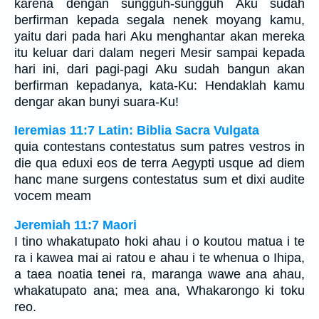
karena dengan sungguh-sungguh Aku sudah
berfirman kepada segala nenek moyang kamu,
yaitu dari pada hari Aku menghantar akan mereka
itu keluar dari dalam negeri Mesir sampai kepada
hari ini, dari pagi-pagi Aku sudah bangun akan
berfirman kepadanya, kata-Ku: Hendaklah kamu
dengar akan bunyi suara-Ku!
Ieremias 11:7 Latin: Biblia Sacra Vulgata
quia contestans contestatus sum patres vestros in
die qua eduxi eos de terra Aegypti usque ad diem
hanc mane surgens contestatus sum et dixi audite
vocem meam
Jeremiah 11:7 Maori
I tino whakatupato hoki ahau i o koutou matua i te
ra i kawea mai ai ratou e ahau i te whenua o Ihipa,
a taea noatia tenei ra, maranga wawe ana ahau,
whakatupato ana; mea ana, Whakarongo ki toku
reo.