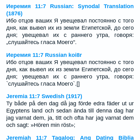
Иеремия 11:7 Russian: Synodal Translation
(1876)
Ибо отцов ваших Я увещевал постоянно с того
дня, как вывел их из земли Египетской, до сего
дня; увещевал их с раннего утра, говоря:
„слушайтесь гласа Моего".
Иеремия 11:7 Russian koi8r
Ибо отцов ваших Я увещевал постоянно с того
дня, как вывел их из земли Египетской, до сего
дня; увещевал их с раннего утра, говоря:
`слушайтесь гласа Моего`.[]
Jeremia 11:7 Swedish (1917)
Ty både på den dag då jag förde edra fäder ut ur
Egyptens land och sedan ända till denna dag har
jag varnat dem, ja, titt och ofta har jag varnat dem
och sagt: »Hören min röst»;
Jeremiah 11:7 Tagalog: Ang Dating Biblia