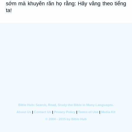
sớm mà khuyên răn họ rằng: Hãy vâng theo tiếng
ta!