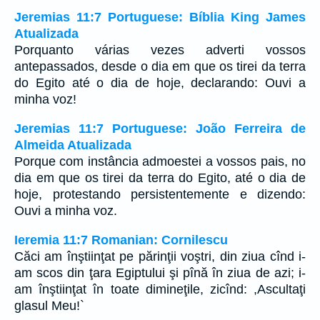
Jeremias 11:7 Portuguese: Bíblia King James
Atualizada
Porquanto várias vezes adverti vossos
antepassados, desde o dia em que os tirei da terra
do Egito até o dia de hoje, declarando: Ouvi a
minha voz!
Jeremias 11:7 Portuguese: João Ferreira de
Almeida Atualizada
Porque com instância admoestei a vossos pais, no
dia em que os tirei da terra do Egito, até o dia de
hoje, protestando persistentemente e dizendo:
Ouvi a minha voz.
Ieremia 11:7 Romanian: Cornilescu
Căci am înştiinţat pe părinţii voştri, din ziua cînd i-
am scos din ţara Egiptului şi pînă în ziua de azi; i-
am înştiinţat în toate dimineţile, zicînd: ,Ascultaţi
glasul Meu!`