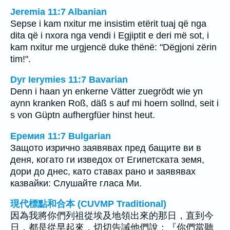
Jeremia 11:7 Albanian
Sepse i kam nxitur me insistim etërit tuaj që nga
dita që i nxora nga vendi i Egjiptit e deri më sot, i
kam nxitur me urgjencë duke thënë: "Dëgjoni zërin
tim!".
Dyr Ierymies 11:7 Bavarian
Denn i haan yn enkerne Vätter zuegrödt wie yn
aynn kranken Roß, däß s auf mi hoern sollnd, seit i
s von Güptn aufhergfüer hinst heut.
Еремия 11:7 Bulgarian
Защото изрично заявявах пред бащите ви в
деня, когато ги изведох от Египетската земя,
дори до днес, като ставах рано и заявявах
казвайки: Слушайте гласа Ми.
現代標點和合本 (CUVMP Traditional)
因為我將你們列祖從埃及地領出來的那日，直到今
日，都是從早起來，切切告誡他們說：『你們當聽