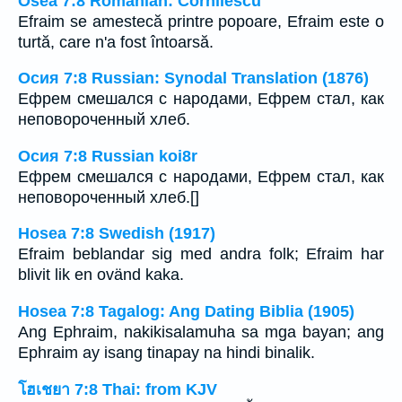
Osea 7:8 Romanian: Cornilescu
Efraim se amestecă printre popoare, Efraim este o
turtă, care n'a fost întoarsă.
Осия 7:8 Russian: Synodal Translation (1876)
Ефрем смешался с народами, Ефрем стал, как
неповороченный хлеб.
Осия 7:8 Russian koi8r
Ефрем смешался с народами, Ефрем стал, как
неповороченный хлеб.[]
Hosea 7:8 Swedish (1917)
Efraim beblandar sig med andra folk; Efraim har
blivit lik en ovänd kaka.
Hosea 7:8 Tagalog: Ang Dating Biblia (1905)
Ang Ephraim, nakikisalamuha sa mga bayan; ang
Ephraim ay isang tinapay na hindi binalik.
โฮเชยา 7:8 Thai: from KJV