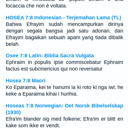
focaccia che non è voltata.
HOSEA 7:8 Indonesian - Terjemahan Lama (TL)
Bahwa Efrayim sudah mencampurkan dirinya
dengan segala bangsa jadi satu adonan, dan
Efrayim bagaikan sebuah apam yang tiada dibalik
belah.
Osee 7:8 Latin: Biblia Sacra Vulgata
Ephraim in populis ipse commiscebatur Ephraim
factus est subcinericius qui non reversatur
Hosea 7:8 Maori
Ko Eparaima, kei te hanumi ia ki roto ki nga iwi; he
keke a Eparaima kihai i hurihia.
Hoseas 7:8 Norwegian: Det Norsk Bibelselskap
(1930)
Efra'im blander sig med folkene; Efra'im er blitt en
kake som ikke er vendt.