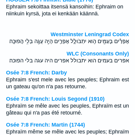
Ephraim sekoittaa itsensä kansoihin: Ephraim on
niinkuin kyrsä, jota ei kenkään käännä.
Westminster Leningrad Codex
אֶפְרַ֕יִם בָּעַמִּ֖ים ה֣וּא יִתְבֹּולָ֑ל אֶפְרַ֛יִם הָיָ֥ה עֻגָ֖ה בְּלִ֥י הֲפוּכָֽה׃
WLC (Consonants Only)
אפרים בעמים הוא יתבולל אפרים היה עגה בלי הפוכה׃
Osée 7:8 French: Darby
Ephraim s'est mele avec les peuples; Ephraim est
un gateau qu'on n'a pas retourne.
Osée 7:8 French: Louis Segond (1910)
Ephraïm se mêle avec les peuples, Ephraïm est un
gâteau qui n'a pas été retourné.
Osée 7:8 French: Martin (1744)
Ephraïm même se mêle avec les peuples; Ephraïm