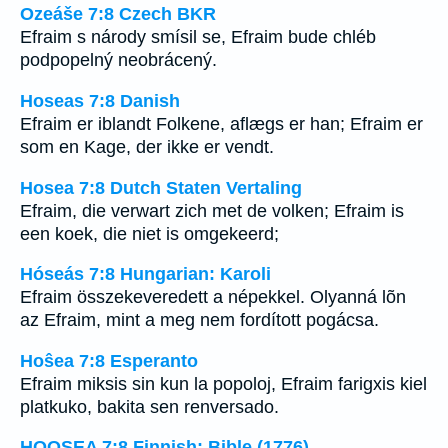
Ozeáše 7:8 Czech BKR
Efraim s národy smísil se, Efraim bude chléb
podpopelný neobrácený.
Hoseas 7:8 Danish
Efraim er iblandt Folkene, aflægs er han; Efraim er
som en Kage, der ikke er vendt.
Hosea 7:8 Dutch Staten Vertaling
Efraim, die verwart zich met de volken; Efraim is
een koek, die niet is omgekeerd;
Hóseás 7:8 Hungarian: Karoli
Efraim összekeveredett a népekkel. Olyanná lõn
az Efraim, mint a meg nem fordított pogácsa.
Hoŝea 7:8 Esperanto
Efraim miksis sin kun la popoloj, Efraim farigxis kiel
platkuko, bakita sen renversado.
HOOSEA 7:8 Finnish: Bible (1776)