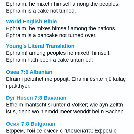
Ephraim, he mixeth himself among the peoples;
Ephraim is a cake not turned.
World English Bible
Ephraim, he mixes himself among the nations.
Ephraim is a pancake not turned over.
Young's Literal Translation
Ephraim! among peoples he mixeth himself,
Ephraim hath been a cake unturned.
Osea 7:8 Albanian
Efraimi përzihet me popujt, Efraimi është një kulaç
i pakthyer.
Dyr Hosen 7:8 Bavarian
Effreim mäntscht si ünter d Völker; wie ayn Zelttn
ist s, denn wo niemdd meer wenddt bei n Bachen.
Осия 7:8 Bulgarian
Ефрем, той се смеси с племената; Ефрем е