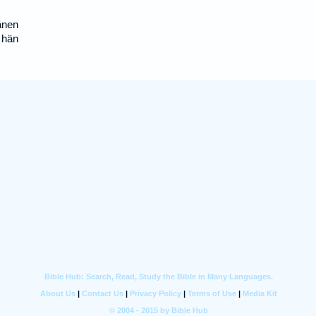
änen
 hän