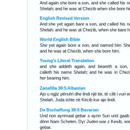
And again she bore a son, and she called his 
Shelah; and he was at Chezib when she bore h
English Revised Version
And she yet again bare a son, and called his 
Shelah: and he was at Chezib, when she bare h
World English Bible
She yet again bore a son, and named him She
and he was at Chezib, when she bore him.
Young's Literal Translation
and she addeth again, and beareth a son,
calleth his name Shelah; and he was in Chezi
her bearing him.
Zanafilla 38:5 Albanian
Ajo u ngjiz përsëri dhe lindi një bir, të cilit i vuri 
Shelah. Juda ishte në Kecib kur ajo lindi.
De Bschaffung 38:5 Bavarian
Und non aynmaal gebar s aynn Sun und gaab
dönn Nam Schelen. Dyr Juden war z Kesib, wie
gebar.