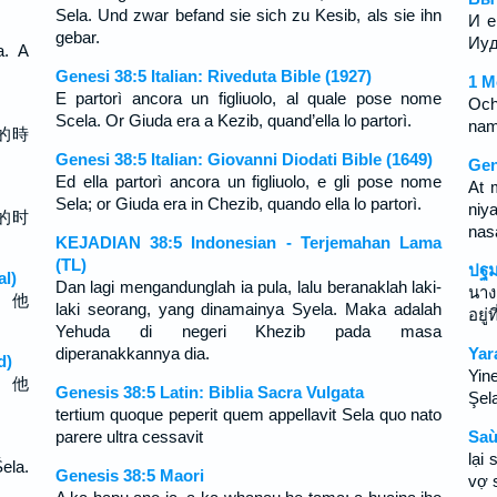
Sela. Und zwar befand sie sich zu Kesib, als sie ihn
И е
gebar.
Иуд
а. А
Genesi 38:5 Italian: Riveduta Bible (1927)
1 M
E partorì ancora un figliuolo, al quale pose nome
Och
Scela. Or Giuda era a Kezib, quand’ella lo partorì.
nam
的時
Genesi 38:5 Italian: Giovanni Diodati Bible (1649)
Gen
Ed ella partorì ancora un figliuolo, e gli pose nome
At 
Sela; or Giuda era in Chezib, quando ella lo partorì.
niy
的时
nas
KEJADIAN 38:5 Indonesian - Terjemahan Lama
(TL)
ปฐม
al)
Dan lagi mengandunglah ia pula, lalu beranaklah laki-
นาง
。 他
laki seorang, yang dinamainya Syela. Maka adalah
อยู่
Yehuda di negeri Khezib pada masa
diperanakkannya dia.
Yar
d)
Yin
。 他
Genesis 38:5 Latin: Biblia Sacra Vulgata
Şel
tertium quoque peperit quem appellavit Sela quo nato
parere ultra cessavit
Saù
lại 
ela.
Genesis 38:5 Maori
vợ s