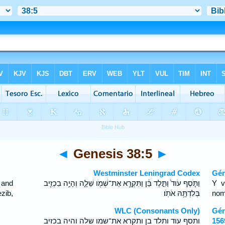
◄
Genesis 38:5
►
Westminster Leningrad Codex
Gén
 and
וַתֹּ֤סֶף עֹוד֙ וַתֵּ֣לֶד בֵּ֔ן וַתִּקְרָ֥א אֶת־שְׁמֹ֖ו שֵׁלָ֑ה וְהָיָ֥ה בִכְזִ֖יב
Y v
zib,
בְּלִדְתָּ֥הּ אֹתֹֽו׃
nom
WLC (Consonants Only)
Gén
ותסף עוד ותלד בן ותקרא את־שמו שלה והיה בכזיב
156