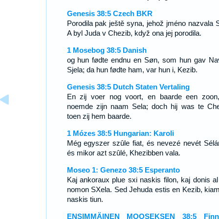
Genesis 38:5 Czech BKR
Porodila pak ještě syna, jehož jméno nazvala S
A byl Juda v Chezib, když ona jej porodila.
1 Mosebog 38:5 Danish
og hun fødte endnu en Søn, som hun gav Na
Sjela; da hun fødte ham, var hun i, Kezib.
Genesis 38:5 Dutch Staten Vertaling
En zij voer nog voort, en baarde een zoon
noemde zijn naam Sela; doch hij was te Che
toen zij hem baarde.
1 Mózes 38:5 Hungarian: Karoli
Még egyszer szûle fiat, és nevezé nevét Sélá
és mikor azt szûlé, Khezibben vala.
Moseo 1: Genezo 38:5 Esperanto
Kaj ankoraux plue sxi naskis filon, kaj donis al 
nomon SXela. Sed Jehuda estis en Kezib, kiam
naskis tiun.
ENSIMMÄINEN MOOSEKSEN 38:5 Finni