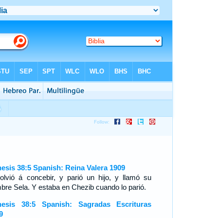
esis 38:5 Spanish: Reina Valera 1909
olvió á concebir, y parió un hijo, y llamó su
bre Sela. Y estaba en Chezib cuando lo parió.
esis 38:5 Spanish: Sagradas Escrituras
9