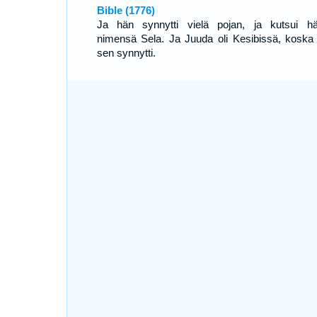
Bible (1776)
Ja hän synnytti vielä pojan, ja kutsui h
nimensä Sela. Ja Juuda oli Kesibissä, koska
sen synnytti.