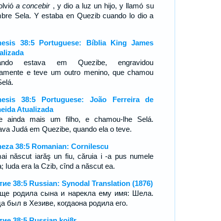
olvió
a concebir
, y dio a luz un hijo, y llamó su
bre Sela. Y estaba en Quezib cuando lo dio a
esis 38:5 Portuguese: Bíblia King James
alizada
ando estava em Quezibe, engravidou
amente e teve um outro menino, que chamou
Selá.
esis 38:5 Portuguese: João Ferreira de
eida Atualizada
e ainda mais um filho, e chamou-lhe Selá.
ava Judá em Quezibe, quando ela o teve.
eza 38:5 Romanian: Cornilescu
ai născut iarăş un fiu, căruia i -a pus numele
; Iuda era la Czib, cînd a născut ea.
ие 38:5 Russian: Synodal Translation (1876)
ще родила сына и нарекла ему имя: Шела.
а был в Хезиве, когдаона родила его.
ие 38:5 Russian koi8r