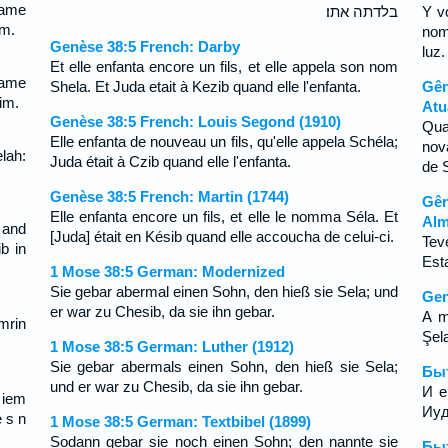
name
בלדתה אתו׃
Y v
im.
nom
Genèse 38:5 French: Darby
luz.
Et elle enfanta encore un fils, et elle appela son nom
name
Shela. Et Juda etait à Kezib quand elle l'enfanta.
Gên
im.
Atu
Genèse 38:5 French: Louis Segond (1910)
Qu
Elle enfanta de nouveau un fils, qu'elle appela Schéla;
nov
lah:
Juda était à Czib quand elle l'enfanta.
de 
Genèse 38:5 French: Martin (1744)
Gên
Elle enfanta encore un fils, et elle le nomma Séla. Et
Alm
 and
[Juda] était en Késib quand elle accoucha de celui-ci.
Tev
b in
Est
1 Mose 38:5 German: Modernized
Sie gebar abermal einen Sohn, den hieß sie Sela; und
Gen
er war zu Chesib, da sie ihn gebar.
A m
emrin
Şela
1 Mose 38:5 German: Luther (1912)
Sie gebar abermals einen Sohn, den hieß sie Sela;
Быт
und er war zu Chesib, da sie ihn gebar.
И е
 iem
Иуд
 s n
1 Mose 38:5 German: Textbibel (1899)
Sodann gebar sie noch einen Sohn; den nannte sie
Быт