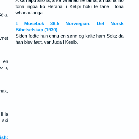
A ka hapu ano ia, a ka whanau he tama; a huaina iho
tona ingoa ko Heraha: i Ketipi hoki te tane i tona
whanautanga.
éla.
1 Mosebok 38:5 Norwegian: Det Norsk
Bibelselskap (1930)
Siden fødte hun ennu en sønn og kalte ham Sela; da
vnet
han blev født, var Juda i Kesib.
, en
zib,
nak,
li la
 sxi
sh: