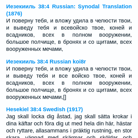
Иезекииль 38:4 Russian: Synodal Translation
(1876)
И поверну тебя, и вложу удила в челюсти твои,
и выведу тебя и всевойско твое, коней и
всадников, всех в полном вооружении,
большое полчище, в бронях и со щитами, всех
вооруженных мечами,
Иезекииль 38:4 Russian koi8r
И поверну тебя, и вложу удила в челюсти твои,
и выведу тебя и все войско твое, коней и
всадников, всех в полном вооружении,
большое полчище, в бронях и со щитами, всех
вооруженных мечами,[]
Hesekiel 38:4 Swedish (1917)
Jag skall locka dig åstad, jag skall sätta krokar i
dina käftar och föra dig ut med hela din här, hästar
och ryttare, allasammans i präktig rustning, en stor
skara, väpnad med skärmar och sköldar, och