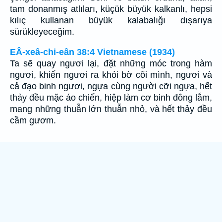
tam donanmış atlıları, küçük büyük kalkanlı, hepsi
kılıç kullanan büyük kalabalığı dışarıya
sürükleyeceğim.
EÂ-xeâ-chi-eân 38:4 Vietnamese (1934)
Ta sẽ quay ngươi lại, đặt những móc trong hàm
ngươi, khiến ngươi ra khỏi bờ cõi mình, ngươi và
cả đạo binh ngươi, ngựa cùng người cỡi ngựa, hết
thảy đều mặc áo chiến, hiệp làm cơ binh đông lắm,
mang những thuẫn lớn thuẫn nhỏ, và hết thảy đều
cầm gươm.