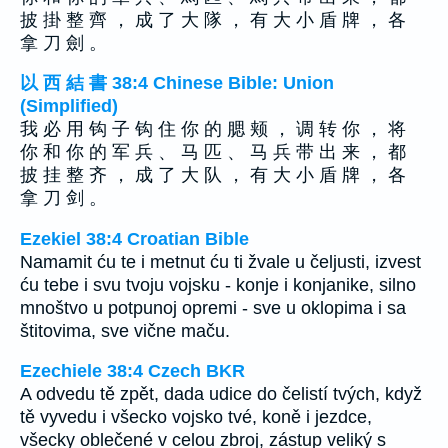
披 掛 整 齊 ， 成 了 大 隊 ， 有 大 小 盾 牌 ， 各
拿 刀 劍 。
以 西 結 書 38:4 Chinese Bible: Union
(Simplified)
我 必 用 钩 子 钩 住 你 的 腮 颊 ， 调 转 你 ， 将
你 和 你 的 军 兵 、 马 匹 、 马 兵 带 出 来 ， 都
披 挂 整 齐 ， 成 了 大 队 ， 有 大 小 盾 牌 ， 各
拿 刀 剑 。
Ezekiel 38:4 Croatian Bible
Namamit ću te i metnut ću ti žvale u čeljusti, izvest
ću tebe i svu tvoju vojsku - konje i konjanike, silno
mnoštvo u potpunoj opremi - sve u oklopima i sa
štitovima, sve vične maču.
Ezechiele 38:4 Czech BKR
A odvedu tě zpět, dada udice do čelistí tvých, když
tě vyvedu i všecko vojsko tvé, koně i jezdce,
všecky oblečené v celou zbroj, zástup veliký s