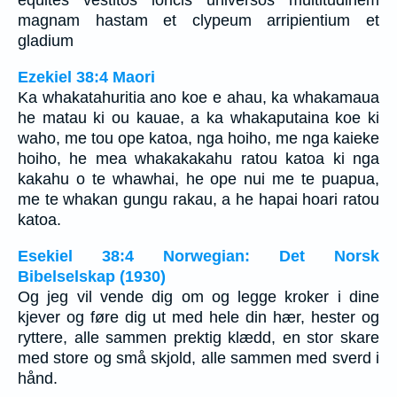
equites vestitos loricis universos multitudinem
magnam hastam et clypeum arripientium et
gladium
Ezekiel 38:4 Maori
Ka whakatahuritia ano koe e ahau, ka whakamaua
he matau ki ou kauae, a ka whakaputaina koe ki
waho, me tou ope katoa, nga hoiho, me nga kaieke
hoiho, he mea whakakakahu ratou katoa ki nga
kakahu o te whawhai, he ope nui me te puapua,
me te whakan gungu rakau, a he hapai hoari ratou
katoa.
Esekiel 38:4 Norwegian: Det Norsk
Bibelselskap (1930)
Og jeg vil vende dig om og legge kroker i dine
kjever og føre dig ut med hele din hær, hester og
ryttere, alle sammen prektig klædd, en stor skare
med store og små skjold, alle sammen med sverd i
hånd.