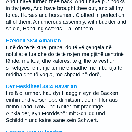
And I have turned thee back, And I have put hooks
in thy jaws, And have brought thee out, and all thy
force, Horses and horsemen, Clothed in perfection
all of them, A numerous assembly, with buckler and
shield, Handling swords -- all of them.
Ezekieli 38:4 Albanian
Unë do të të kthej prapa, do të vë çengela në
nofullat e tua dhe do të të nxjerr me gjithë ushtrinë
tënde, me kuaj dhe kalorës, të gjithë të veshur
shkëlqyeshëm, një turmë e madhe me mburoja të
mëdha dhe të vogla, me shpatë në dorë,
Dyr Heskiheel 38:4 Bavarian
I reiß di umher, hau dyr Haeggln eyn de Backen
einhin und verschlöpp di mitsamt deinn Hör aus
deinn Land, Roß und Reiter mit prächtige
Ainklaider, ayn Morddshör mit Schildd und
Schilddln und kains aane sein Schwert.