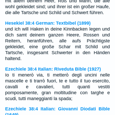
mit allem deinem Heer, Roß und Mann, die alle
wohl gekleidet sind; und ihrer ist ein großer Haufe,
die alle Tartsche und Schild und Schwert führen.
Hesekiel 38:4 German: Textbibel (1899)
und ich will Haken in deine Kinnbacken legen und
dich samt deinem ganzen Heere, Rossen und
Reitern, heranführen, alle aufs Prächtigste
gekleidet, eine große Schar mit Schild und
Tartsche, insgesamt Schwerter in den Händen
haltend.
Ezechiele 38:4 Italian: Riveduta Bible (1927)
Io ti menerò via, ti metterò degli uncini nelle
mascelle e ti trarrò fuori, te e tutto il tuo esercito,
cavalli e cavalieri, tutti quanti vestiti
pomposamente, gran moltitudine con targhe e
scudi, tutti maneggianti la spada;
Ezechiele 38:4 Italian: Giovanni Diodati Bible
(1649)