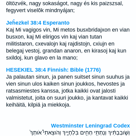
öltözvék, nagy sokaságot, nagy és kis paizszsal,
fegyvert viselõk mindnyájan;
Jeĥezkel 38:4 Esperanto
Kaj Mi vagigos vin, Mi metos busxbridajxon en vian
busxon, kaj Mi elirigos vin kaj vian tutan
militistaron, cxevalojn kaj rajdistojn, cxiujn en
belegaj vestoj, grandan anaron, en kirasoj kaj kun
sxildoj, kun glavo en la mano;
HESEKIEL 38:4 Finnish: Bible (1776)
Ja palautan sinun, ja panen suitset sinun suuhus ja
vien sinun ulos kaiken sinun joukkos, hevostes ja
ratsasmiestes kanssa, jotka kaikki ovat jalosti
valmistetut, joita on suuri joukko, ja kantavat kaikki
keihäitä, kilpiä ja miekkoja.
Westminster Leningrad Codex
וְשֹׁ֣ובַבְתִּ֔יךָ וְנָתַתִּ֥י חַחִ֖ים בִּלְחָיֶ֑יךָ וְהֹוצֵאתִי֩ אֹותְךָ֙