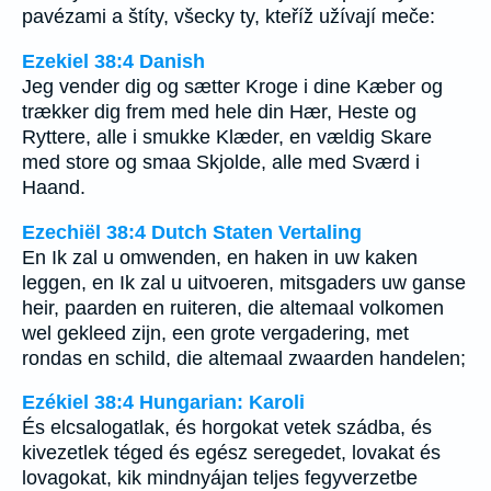
pavézami a štíty, všecky ty, kteříž užívají meče:
Ezekiel 38:4 Danish
Jeg vender dig og sætter Kroge i dine Kæber og
trækker dig frem med hele din Hær, Heste og
Ryttere, alle i smukke Klæder, en vældig Skare
med store og smaa Skjolde, alle med Sværd i
Haand.
Ezechiël 38:4 Dutch Staten Vertaling
En Ik zal u omwenden, en haken in uw kaken
leggen, en Ik zal u uitvoeren, mitsgaders uw ganse
heir, paarden en ruiteren, die altemaal volkomen
wel gekleed zijn, een grote vergadering, met
rondas en schild, die altemaal zwaarden handelen;
Ezékiel 38:4 Hungarian: Karoli
És elcsalogatlak, és horgokat vetek szádba, és
kivezetlek téged és egész seregedet, lovakat és
lovagokat, kik mindnyájan teljes fegyverzetbe