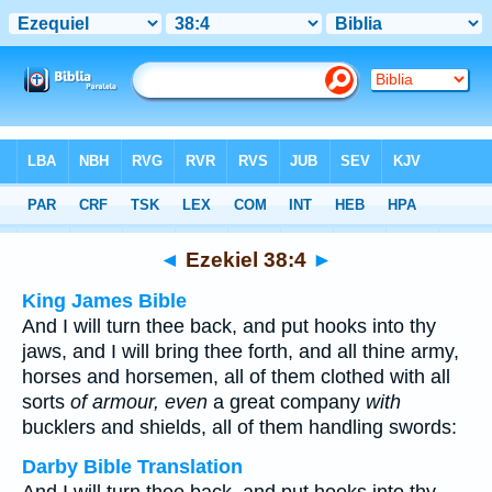
Bible
>
Multilingual
> Ezekiel 38:4
◄
Ezekiel 38:4
►
King James Bible
And I will turn thee back, and put hooks into thy
jaws, and I will bring thee forth, and all thine army,
horses and horsemen, all of them clothed with all
sorts
of armour, even
a great company
with
bucklers and shields, all of them handling swords:
Darby Bible Translation