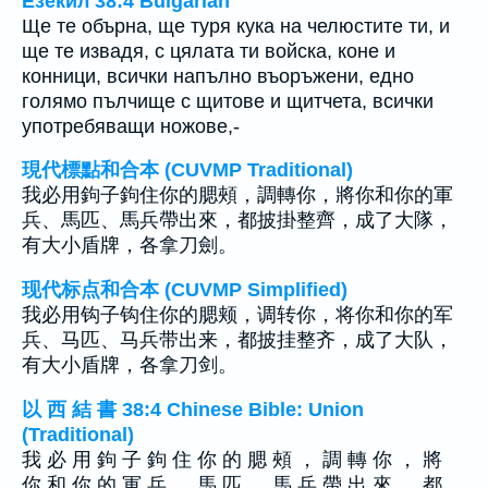
Езекил 38:4 Bulgarian
Ще те обърна, ще туря кука на челюстите ти, и
ще те извадя, с цялата ти войска, коне и
конници, всички напълно въоръжени, едно
голямо пълчище с щитове и щитчета, всички
употребяващи ножове,-
現代標點和合本 (CUVMP Traditional)
我必用鉤子鉤住你的腮頰，調轉你，將你和你的軍
兵、馬匹、馬兵帶出來，都披掛整齊，成了大隊，
有大小盾牌，各拿刀劍。
现代标点和合本 (CUVMP Simplified)
我必用钩子钩住你的腮颊，调转你，将你和你的军
兵、马匹、马兵带出来，都披挂整齐，成了大队，
有大小盾牌，各拿刀剑。
以 西 結 書 38:4 Chinese Bible: Union
(Traditional)
我 必 用 鉤 子 鉤 住 你 的 腮 頰 ， 調 轉 你 ， 將
你 和 你 的 軍 兵 、 馬 匹 、 馬 兵 帶 出 來 ， 都