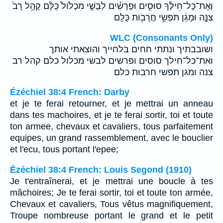
וְאֶת־כָּל־חֵילֶ֜ךָ סוּסִ֣ים וּפָרָשִׁ֗ים לְבֻשֵׁ֤י מִכְלֹול֙ כֻּלָּ֔ם קָהָ֥ל רָב֙
צִנָּ֣ה וּמָגֵ֔ן תֹּפְשֵׂ֥י חֲרָבֹ֖ות כֻּלָּֽם׃
WLC (Consonants Only)
ושובבתיך ונתתי חחים בלחייך והוצאתי אותך
ואת־כל־חילך סוסים ופרשים לבשי מכלול כלם קהל רב
צנה ומגן תפשי חרבות כלם׃
Ézéchiel 38:4 French: Darby
et je te ferai retourner, et je mettrai un anneau
dans tes machoires, et je te ferai sortir, toi et toute
ton armee, chevaux et cavaliers, tous parfaitement
equipes, un grand rassemblement, avec le bouclier
et l'ecu, tous portant l'epee;
Ézéchiel 38:4 French: Louis Segond (1910)
Je t'entraînerai, et je mettrai une boucle à tes
mâchoires; Je te ferai sortir, toi et toute ton armée,
Chevaux et cavaliers, Tous vêtus magnifiquement,
Troupe nombreuse portant le grand et le petit