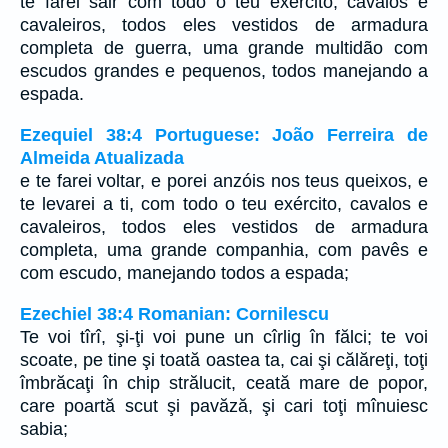
te farei sair com todo o teu exército, cavalos e
cavaleiros, todos eles vestidos de armadura
completa de guerra, uma grande multidão com
escudos grandes e pequenos, todos manejando a
espada.
Ezequiel 38:4 Portuguese: João Ferreira de
Almeida Atualizada
e te farei voltar, e porei anzóis nos teus queixos, e
te levarei a ti, com todo o teu exército, cavalos e
cavaleiros, todos eles vestidos de armadura
completa, uma grande companhia, com pavês e
com escudo, manejando todos a espada;
Ezechiel 38:4 Romanian: Cornilescu
Te voi tîrî, şi-ţi voi pune un cîrlig în fălci; te voi
scoate, pe tine şi toată oastea ta, cai şi călăreţi, toţi
îmbrăcaţi în chip strălucit, ceată mare de popor,
care poartă scut şi pavăză, şi cari toţi mînuiesc
sabia;