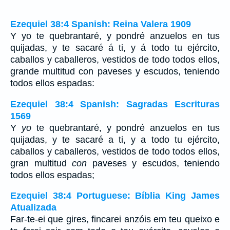
Ezequiel 38:4 Spanish: Reina Valera 1909
Y yo te quebrantaré, y pondré anzuelos en tus
quijadas, y te sacaré á ti, y á todo tu ejército,
caballos y caballeros, vestidos de todo todos ellos,
grande multitud con paveses y escudos, teniendo
todos ellos espadas:
Ezequiel 38:4 Spanish: Sagradas Escrituras
1569
Y
yo
te quebrantaré, y pondré anzuelos en tus
quijadas, y te sacaré a ti, y a todo tu ejército,
caballos y caballeros, vestidos de todo todos ellos,
gran multitud
con
paveses y escudos, teniendo
todos ellos espadas;
Ezequiel 38:4 Portuguese: Bíblia King James
Atualizada
Far-te-ei que gires, fincarei anzóis em teu queixo e