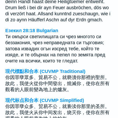
deinn Handl haast deine Heiligtüemer entweiht.
Drum ließ i bei dir ayn Feuer ausbröchen, dös wo
di verzört haat. Allsand kunntnd zueschaugn, wie i
di zo aynn Häufferl Aschn auf dyr Erdn gmach.
Езекил 28:18 Bulgarian
Ти омърси светилищата си чрез многото си
беззакония, чрез неправедната си търговия;
затова извадих огън изсред тебе, който те
изяде, и те обърнах на пепел по земята пред
очите на всички, които те гледат.
現代標點和合本 (CUVMP Traditional)
你因罪孽眾多、貿易不公，就褻瀆你那裡的聖所。
故此，我使火從你中間發出，燒滅你，使你在所有
觀看的人眼前變為地上的爐灰。
现代标点和合本 (CUVMP Simplified)
你因罪孽众多、贸易不公，就亵渎你那里的圣所。
故此，我使火从你中间发出，烧灭你，使你在所有