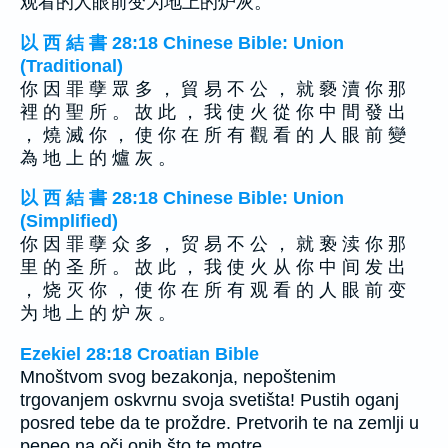
观看的人眼前变为地上的炉灰。
以 西 結 書 28:18 Chinese Bible: Union
(Traditional)
你 因 罪 孽 眾 多 ， 貿 易 不 公 ， 就 褻 瀆 你 那
裡 的 聖 所 。 故 此 ， 我 使 火 從 你 中 間 發 出
， 燒 滅 你 ， 使 你 在 所 有 觀 看 的 人 眼 前 變
為 地 上 的 爐 灰 。
以 西 結 書 28:18 Chinese Bible: Union
(Simplified)
你 因 罪 孽 众 多 ， 贸 易 不 公 ， 就 亵 渎 你 那
里 的 圣 所 。 故 此 ， 我 使 火 从 你 中 间 发 出
， 烧 灭 你 ， 使 你 在 所 有 观 看 的 人 眼 前 变
为 地 上 的 炉 灰 。
Ezekiel 28:18 Croatian Bible
Mnoštvom svog bezakonja, nepoštenim
trgovanjem oskvrnu svoja svetišta! Pustih oganj
posred tebe da te proždre. Pretvorih te na zemlji u
pepeo na oči onih što te motre.