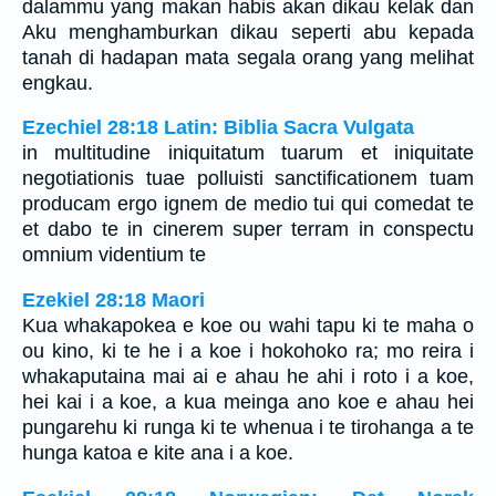
dalammu yang makan habis akan dikau kelak dan
Aku menghamburkan dikau seperti abu kepada
tanah di hadapan mata segala orang yang melihat
engkau.
Ezechiel 28:18 Latin: Biblia Sacra Vulgata
in multitudine iniquitatum tuarum et iniquitate
negotiationis tuae polluisti sanctificationem tuam
producam ergo ignem de medio tui qui comedat te
et dabo te in cinerem super terram in conspectu
omnium videntium te
Ezekiel 28:18 Maori
Kua whakapokea e koe ou wahi tapu ki te maha o
ou kino, ki te he i a koe i hokohoko ra; mo reira i
whakaputaina mai ai e ahau he ahi i roto i a koe,
hei kai i a koe, a kua meinga ano koe e ahau hei
pungarehu ki runga ki te whenua i te tirohanga a te
hunga katoa e kite ana i a koe.