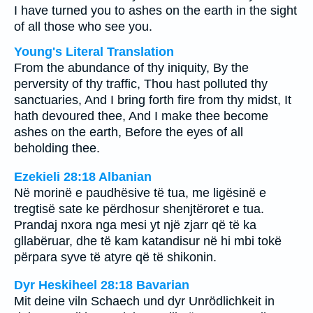
I have turned you to ashes on the earth in the sight
of all those who see you.
Young's Literal Translation
From the abundance of thy iniquity, By the
perversity of thy traffic, Thou hast polluted thy
sanctuaries, And I bring forth fire from thy midst, It
hath devoured thee, And I make thee become
ashes on the earth, Before the eyes of all
beholding thee.
Ezekieli 28:18 Albanian
Në morinë e paudhësive të tua, me ligësinë e
tregtisë sate ke përdhosur shenjtëroret e tua.
Prandaj nxora nga mesi yt një zjarr që të ka
gllabëruar, dhe të kam katandisur në hi mbi tokë
përpara syve të atyre që të shikonin.
Dyr Heskiheel 28:18 Bavarian
Mit deine viln Schaech und dyr Unrödlichkeit in