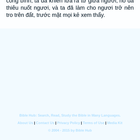
công bình; ta đã khiến lửa ra từ giữa ngươi; nó đã
thiêu nuốt ngươi, và ta đã làm cho ngươi trở nên
tro trên đất, trước mặt mọi kẻ xem thấy.