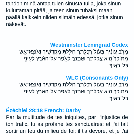
tahdon minä antaa tulen sinusta tulla, joka sinun
kuluttaman pitää, ja teen sinun tuhaksi maan
päällä kaikkein niiden silmäin edessä, jotka sinun
näkevät.
Westminster Leningrad Codex
מֵרֹ֣ב עֲוֹנֶ֗יךָ בְּעֶ֙וֶל֙ רְכֻלָּ֣תְךָ֔ חִלַּ֖לְתָּ מִקְדָּשֶׁ֑יךָ וָֽאֹוצִא־אֵ֤שׁ
מִתֹּֽוכְךָ֙ הִ֣יא אֲכָלַ֔תְךָ וָאֶתֶּנְךָ֤ לְאֵ֙פֶר֙ עַל־הָאָ֔רֶץ לְעֵינֵ֖י
כָּל־רֹאֶֽיךָ׃
WLC (Consonants Only)
מרב עוניך בעול רכלתך חללת מקדשיך ואוצא־אש
מתוכך היא אכלתך ואתנך לאפר על־הארץ לעיני
כל־ראיך׃
Ézéchiel 28:18 French: Darby
Par la multitude de tes iniquites, par l'injustice de
ton trafic, tu as profane tes sanctuaires; et j'ai fait
sortir un feu du milieu de toi: il t'a devore, et je t'ai