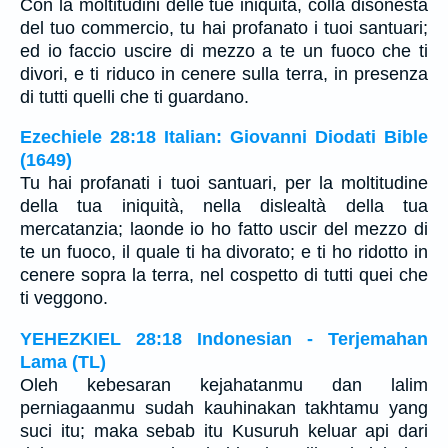
Con la moltitudini delle tue iniquità, colla disonestà
del tuo commercio, tu hai profanato i tuoi santuari;
ed io faccio uscire di mezzo a te un fuoco che ti
divori, e ti riduco in cenere sulla terra, in presenza
di tutti quelli che ti guardano.
Ezechiele 28:18 Italian: Giovanni Diodati Bible
(1649)
Tu hai profanati i tuoi santuari, per la moltitudine
della tua iniquità, nella dislealtà della tua
mercatanzia; laonde io ho fatto uscir del mezzo di
te un fuoco, il quale ti ha divorato; e ti ho ridotto in
cenere sopra la terra, nel cospetto di tutti quei che
ti veggono.
YEHEZKIEL 28:18 Indonesian - Terjemahan
Lama (TL)
Oleh kebesaran kejahatanmu dan lalim
perniagaanmu sudah kauhinakan takhtamu yang
suci itu; maka sebab itu Kusuruh keluar api dari