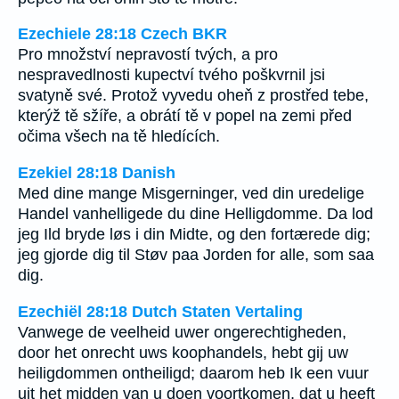
Ezechiele 28:18 Czech BKR
Pro množství nepravostí tvých, a pro
nespravedlnosti kupectví tvého poškvrnil jsi
svatyně své. Protož vyvedu oheň z prostřed tebe,
kterýž tě sžíře, a obrátí tě v popel na zemi před
očima všech na tě hledících.
Ezekiel 28:18 Danish
Med dine mange Misgerninger, ved din uredelige
Handel vanhelligede du dine Helligdomme. Da lod
jeg Ild bryde løs i din Midte, og den fortærede dig;
jeg gjorde dig til Støv paa Jorden for alle, som saa
dig.
Ezechiël 28:18 Dutch Staten Vertaling
Vanwege de veelheid uwer ongerechtigheden,
door het onrecht uws koophandels, hebt gij uw
heiligdommen ontheiligd; daarom heb Ik een vuur
uit het midden van u doen voortkomen, dat u heeft