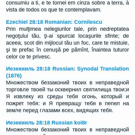
consumiu a ti, e te tornei em cinza sobre a terra, à
vista de todos os que te contemplavam.
Ezechiel 28:18 Romanian: Cornilescu
Prin mulţimea nelegiurilor tale, prin nedreptatea
negoţului tău, ţi-ai spurcat locaşurile sfinte; de
aceea, scot din mijlocul tău un foc, care te mistuie,
şi te prefac în cenuşă pe pămînt, înaintea tuturor
celor ce te privesc.
Иезекииль 28:18 Russian: Synodal Translation
(1876)
Множеством беззаконий твоих в неправедной
торговле твоей ты осквернил святилища твои;и
Я извлеку из среды тебя огонь, который и
пожрет тебя: и Я превращу тебя в пепел на
земле перед глазами всех, видящих тебя.
Иезекииль 28:18 Russian koi8r
Множеством беззаконий твоих в неправедной