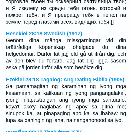
торговле твоей ты осквернил святилища твои;
и Я извлеку из среды тебя огонь, который и
пожрет тебя: и Я превращу тебя в пепел на
земле перед глазами всех, видящих тебя.[]
Hesekiel 28:18 Swedish (1917)
Genom dina många missgärningar vid din
orättrådiga köpenskap ohelgade du dina
helgedomar. Därför lät jag eld gå ut ifrån dig, och
av den blev du förtärd. Jag lät dig ligga såsom
aska på jorden inför alla som besökte dig.
Ezekiel 28:18 Tagalog: Ang Dating Biblia (1905)
Sa pamamagitan ng karamihan ng iyong mga
kasamaan, sa kalikuan ng iyong pangangalakal,
iyong nilapastangan ang iyong mga santuario:
kaya't ako'y naglabas ng apoy sa gitna mo;
sinupok ka, at pinapaging abo ka sa ibabaw ng
lupa sa paningin ng lahat na nanganonood sa iyo.