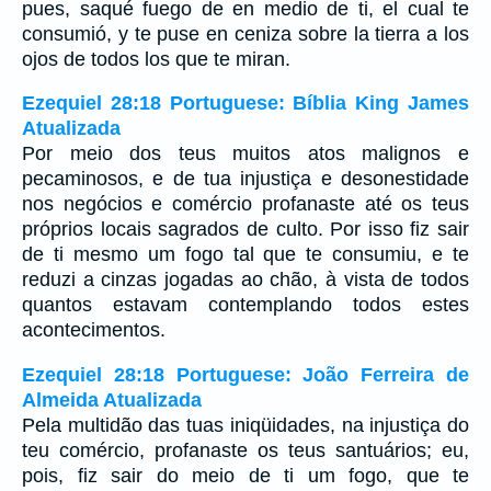
pues, saqué fuego de en medio de ti, el cual te
consumió, y te puse en ceniza sobre la tierra a los
ojos de todos los que te miran.
Ezequiel 28:18 Portuguese: Bíblia King James
Atualizada
Por meio dos teus muitos atos malignos e
pecaminosos, e de tua injustiça e desonestidade
nos negócios e comércio profanaste até os teus
próprios locais sagrados de culto. Por isso fiz sair
de ti mesmo um fogo tal que te consumiu, e te
reduzi a cinzas jogadas ao chão, à vista de todos
quantos estavam contemplando todos estes
acontecimentos.
Ezequiel 28:18 Portuguese: João Ferreira de
Almeida Atualizada
Pela multidão das tuas iniqüidades, na injustiça do
teu comércio, profanaste os teus santuários; eu,
pois, fiz sair do meio de ti um fogo, que te