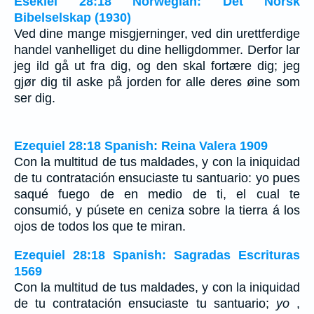
Esekiel 28:18 Norwegian: Det Norsk
Bibelselskap (1930)
Ved dine mange misgjerninger, ved din urettferdige
handel vanhelliget du dine helligdommer. Derfor lar
jeg ild gå ut fra dig, og den skal fortære dig; jeg
gjør dig til aske på jorden for alle deres øine som
ser dig.
Ezequiel 28:18 Spanish: Reina Valera 1909
Con la multitud de tus maldades, y con la iniquidad
de tu contratación ensuciaste tu santuario: yo pues
saqué fuego de en medio de ti, el cual te
consumió, y púsete en ceniza sobre la tierra á los
ojos de todos los que te miran.
Ezequiel 28:18 Spanish: Sagradas Escrituras
1569
Con la multitud de tus maldades, y con la iniquidad
de tu contratación ensuciaste tu santuario;
yo
,