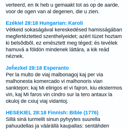
verteerd, en Ik heb u gemaakt tot as op de aarde,
voor de ogen van al degenen, die u zien.
Ezékiel 28:18 Hungarian: Karoli
Vétkeid sokaságával kereskedésed hamisságában
megfertéztetted szenthelyeidet; azért tüzet hoztam
ki belsõdbõl, ez emésztett meg téged; és tevélek
hamuvá a földön mindenek láttára, a kik reád
néznek.
Jeĥezkel 28:18 Esperanto
Per la multo de viaj malbonagoj kaj per via
malhonesta komercado vi malhonoris vian
sanktejon; kaj Mi elirigos el vi fajron, kiu ekstermos
vin, kaj Mi faros vin cindro sur la tero antaux la
okuloj de cxiuj viaj vidantoj.
HESEKIEL 28:18 Finnish: Bible (1776)
Sillä sinä turmelit sinun pyhyytes suurella
pahuudellas ja väärällä kaupallas: sentähden