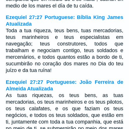
medio de los mares el día de tu caída.
Ezequiel 27:27 Portuguese: Bíblia King James
Atualizada
Toda a tua riqueza, teus bens, tuas mercadorias,
teus marinheiros e teus especialistas em
navegação; teus construtores, todos que
trabalham e negociam contigo, teus soldados e
mercenários, e todos quantos estão a bordo de ti,
sucumbirão no coração dos mares no Dia do teu
juízo e da tua ruína!
Ezequiel 27:27 Portuguese: João Ferreira de
Almeida Atualizada
As tuas riquezas, os teus bens, as tuas
mercadorias, os teus marinheiros e os teus pilotos,
os teus calafates, e os que faziam os teus
negócios, e todos os teus soldados, que estão em
ti, juntamente com toda a tua companhia, que está
no meio de ti, se submergirão no meio dos mares