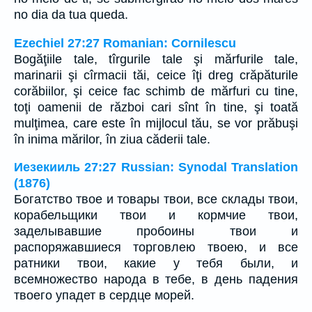
no dia da tua queda.
Ezechiel 27:27 Romanian: Cornilescu
Bogăţiile tale, tîrgurile tale şi mărfurile tale,
marinarii şi cîrmacii tăi, ceice îţi dreg crăpăturile
corăbiilor, şi ceice fac schimb de mărfuri cu tine,
toţi oamenii de război cari sînt în tine, şi toată
mulţimea, care este în mijlocul tău, se vor prăbuşi
în inima mărilor, în ziua căderii tale.
Иезекииль 27:27 Russian: Synodal Translation
(1876)
Богатство твое и товары твои, все склады твои,
корабельщики твои и кормчие твои,
заделывавшие пробоины твои и
распоряжавшиеся торговлею твоею, и все
ратники твои, какие у тебя были, и
всемножество народа в тебе, в день падения
твоего упадет в сердце морей.