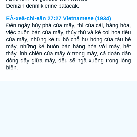
Denizin derinliklerine batacak.
EÂ-xeâ-chi-eân 27:27 Vietnamese (1934)
Ðến ngày hủy phá của mầy, thì của cải, hàng hóa,
việc buôn bán của mầy, thủy thủ và kẻ coi hoa tiêu
của mầy, những kẻ tu bổ chỗ hư hỏng của tàu bè
mầy, những kẻ buôn bán hàng hóa với mầy, hết
thảy lính chiến của mầy ở trong mầy, cả đoàn dân
đông đầy giữa mầy, đều sẽ ngã xuống trong lòng
biển.