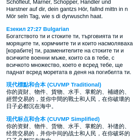
Schöfleut, Marner, Schopper, Handler und
Harstner auf dir, dein gantzs Hör, fallnd mittn in n
Mör seln Tag, wie s di dyrwuschn haat.
Езекил 27:27 Bulgarian
Богатството ти и стоките ти, търговията ти и
моряците ти, кормчиите ти и които насмоляваха
[корабите] ти, разменителите на стоките ти и
всичките военни мъже, които са в тебе, с
всичкото множество, което е всред тебе, ще
паднат всред моретата в деня на погибелта ти.
現代標點和合本 (CUVMP Traditional)
你的資財、物件、貨物、水手、掌舵的、補縫的、
經營交易的，並你中間的戰士和人民，在你破壞的
日子必都沉在海中。
现代标点和合本 (CUVMP Simplified)
你的资财、物件、货物、水手、掌舵的、补缝的、
经营交易的，并你中间的战士和人民，在你破坏的