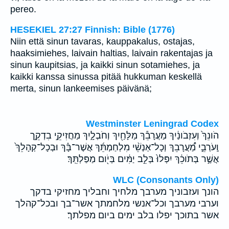
pereo.
HESEKIEL 27:27 Finnish: Bible (1776)
Niin että sinun tavaras, kauppakalus, ostajas,
haaksimiehes, laivain haltias, laivain rakentajas ja
sinun kaupitsias, ja kaikki sinun sotamiehes, ja
kaikki kanssa sinussa pitää hukkuman keskellä
merta, sinun lankeemises päivänä;
Westminster Leningrad Codex
הֹונֵךְ֙ וְעִזְבֹונַ֔יִךְ מַעֲרָבֵ֕ךְ מַלָּחַ֖יִךְ וְחֹבְלָ֑יִךְ מַחֲזִיקֵ֣י בִדְקֵ֣ך
וְֽעֹרְבֵ֣י מַ֠עֲרָבֵךְ וְכָל־אַנְשֵׁ֨י מִלְחַמְתֵּ֜ךְ אֲשֶׁר־בָּ֗ךְ וּבְכָל־קְהָלֵךְ֙
אֲשֶׁ֣ר בְּתֹוכֵ֔ךְ יִפְּלוּ֙ בְּלֵ֣ב יַמִּ֔ים בְּיֹ֖ום מַפַּלְתֵּֽךְ׃
WLC (Consonants Only)
הונך ועזבוניך מערבך מלחיך וחבליך מחזיקי בדקך
וערבי מערבך וכל־אנשי מלחמתך אשר־בך ובכל־קהלך
אשר בתוכך יפלו בלב ימים ביום מפלתך׃