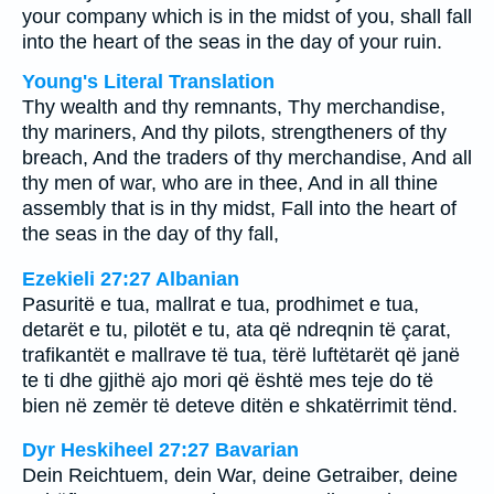
your company which is in the midst of you, shall fall
into the heart of the seas in the day of your ruin.
Young's Literal Translation
Thy wealth and thy remnants, Thy merchandise,
thy mariners, And thy pilots, strengtheners of thy
breach, And the traders of thy merchandise, And all
thy men of war, who are in thee, And in all thine
assembly that is in thy midst, Fall into the heart of
the seas in the day of thy fall,
Ezekieli 27:27 Albanian
Pasuritë e tua, mallrat e tua, prodhimet e tua,
detarët e tu, pilotët e tu, ata që ndreqnin të çarat,
trafikantët e mallrave të tua, tërë luftëtarët që janë
te ti dhe gjithë ajo mori që është mes teje do të
bien në zemër të deteve ditën e shkatërrimit tënd.
Dyr Heskiheel 27:27 Bavarian
Dein Reichtuem, dein War, deine Getraiber, deine