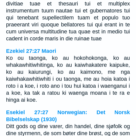
divitiae tuae et thesauri tui et multiplex
instrumentum tuum nautae tui et gubernatores tui
qui tenebant supellectilem tuam et populo tuo
praeerant viri quoque bellatores tui qui erant in te
cum universa multitudine tua quae est in medio tui
cadent in corde maris in die ruinae tuae
Ezekiel 27:27 Maori
Ko ou taonga, ko au hokohokonga, ko au
whakawhitiwhitinga, ko au kaiwhakatere kaipuke,
ko au kaiurungi, ko au kaimono, me nga
kaiwhakawhitiwhiti i ou taonga, me au hoia katoa i
roto i a koe, i roto ano i tou hui katoa i waenganui i
a koe, ka tak a ratou ki waenga moana i te ra e
hinga ai koe.
Esekiel 27:27 Norwegian: Det Norsk
Bibelselskap (1930)
Ditt gods og dine varer, din handel, dine sjøfolk og
dine styrmenn, de som bøter dine brøst, og de som