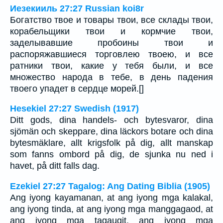
Иезекииль 27:27 Russian koi8r
Богатство твое и товары твои, все склады твои,
корабельщики твои и кормчие твои,
заделывавшие пробоины твои и
распоряжавшиеся торговлею твоею, и все
ратники твои, какие у тебя были, и все
множество народа в тебе, в день падения
твоего упадет в сердце морей.[]
Hesekiel 27:27 Swedish (1917)
Ditt gods, dina handels- och bytesvaror, dina
sjömän och skeppare, dina läckors botare och dina
bytesmäklare, allt krigsfolk på dig, allt manskap
som fanns ombord på dig, de sjunka nu ned i
havet, på ditt falls dag.
Ezekiel 27:27 Tagalog: Ang Dating Biblia (1905)
Ang iyong kayamanan, at ang iyong mga kalakal,
ang iyong tinda, at ang iyong mga manggagaod, at
ang iyong mga tagaugit, ang iyong mga