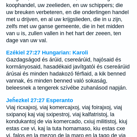
koophandel, uw zeelieden, en uw schippers; die
uw breuken verbeteren, en die onderlingen handel
met u drijven, en al uw krijgslieden, die in u zijn,
zelfs met uw ganse gemeente, die in het midden
van u is, zullen vallen in het hart der zeeen, ten
dage van uw val.
Ezékiel 27:27 Hungarian: Karoli
Gazdagságod és árúid, csereárúid, hajósaid és
kormányosaid, hasadékaid javítgatói és csereárúid
árúsai és minden hadakozó férfiaid, a kik benned
vannak, és minden benned való sokaság,
beleesnek a tengerek szívébe zuhanásod napján.
Jeĥezkel 27:27 Esperanto
Viaj ricxajxoj, viaj komercajxoj, viaj foirajxoj, viaj
sxipanoj kaj viaj sxipestroj, viaj kalfatristoj, la
kondukantoj de via komercado, cxiuj militistoj, kiuj
estas cxe vi, kaj la tuta homamaso, kiu estas cxe
vi, falos en la mezon de la maro en la tago de via