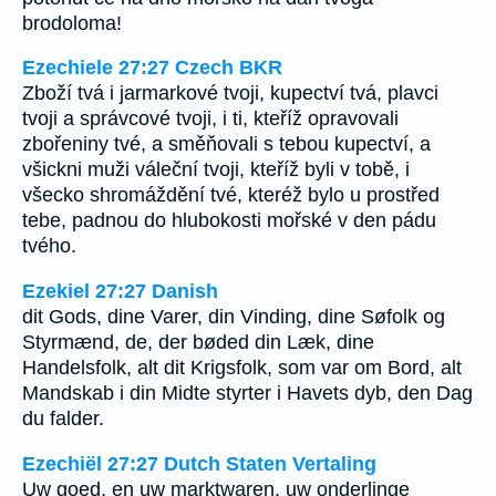
brodoloma!
Ezechiele 27:27 Czech BKR
Zboží tvá i jarmarkové tvoji, kupectví tvá, plavci
tvoji a správcové tvoji, i ti, kteříž opravovali
zbořeniny tvé, a směňovali s tebou kupectví, a
všickni muži váleční tvoji, kteříž byli v tobě, i
všecko shromáždění tvé, kteréž bylo u prostřed
tebe, padnou do hlubokosti mořské v den pádu
tvého.
Ezekiel 27:27 Danish
dit Gods, dine Varer, din Vinding, dine Søfolk og
Styrmænd, de, der bøded din Læk, dine
Handelsfolk, alt dit Krigsfolk, som var om Bord, alt
Mandskab i din Midte styrter i Havets dyb, den Dag
du falder.
Ezechiël 27:27 Dutch Staten Vertaling
Uw goed, en uw marktwaren, uw onderlinge