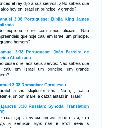
onces el rey dijo a sus siervos: ¿No sabéis que
caído hoy en Israel un príncipe, y grande?
amuel 3:38 Portuguese: Bíblia King James
alizada
ão explicou o rei com seus oficiais: “Não
preendeis que hoje caiu em Israel um príncipe,
grande homem?
amuel 3:38 Portuguese: João Ferreira de
eida Atualizada
ão disse o rei aos seus servos: Não sabeis que
e caiu em Israel um príncipe, um grande
mem?
amuel 3:38 Romanian: Cornilescu
ăratul a zis slujitorilor săi: ,,Nu ştiţi că o
etenie, un om mare, a căzut astăzi în Israel?
 Царств 3:38 Russian: Synodal Translation
76)
казал царь слугам своим: знаете ли, что
ждь и великий муж пал в этот день в