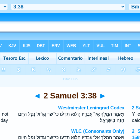
◄
2 Samuel 3:38
►
Westminster Leningrad Codex
2 S
 not
וַיֹּ֥אמֶר הַמֶּ֖לֶךְ אֶל־עֲבָדָ֑יו הֲלֹ֣וא תֵדְע֔וּ כִּי־שַׂ֣ר וְגָדֹ֗ול נָפַ֛ל הַיֹּ֥ום
Y e
s day
הַזֶּ֖ה בְּיִשְׂרָאֵֽל׃
caí
WLC (Consonants Only)
2 S
ויאמר המלך אל־עבדיו הלוא תדעו כי־שר וגדול נפל היום
156