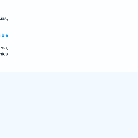
cias,
ible
edä,
mies