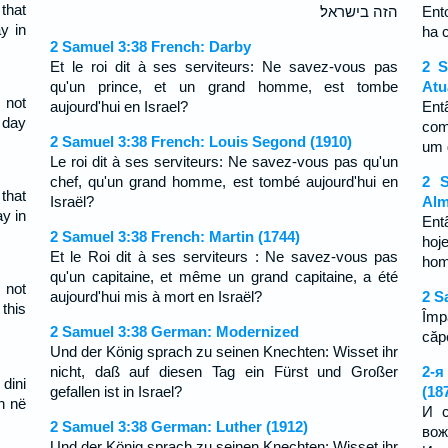
that
הזה בישראל׃
Ent
y in
ha 
2 Samuel 3:38 French: Darby
Et le roi dit à ses serviteurs: Ne savez-vous pas
2 S
qu'un prince, et un grand homme, est tombe
Atu
 not
aujourd'hui en Israel?
Ent
s day
com
2 Samuel 3:38 French: Louis Segond (1910)
um 
Le roi dit à ses serviteurs: Ne savez-vous pas qu'un
chef, qu'un grand homme, est tombé aujourd'hui en
2 S
that
Israël?
Alm
ay in
Ent
2 Samuel 3:38 French: Martin (1744)
hoj
Et le Roi dit à ses serviteurs : Ne savez-vous pas
ho
qu'un capitaine, et même un grand capitaine, a été
 not
aujourd'hui mis à mort en Israël?
2 S
this
Împ
2 Samuel 3:38 German: Modernized
căp
Und der König sprach zu seinen Knechten: Wisset ihr
nicht, daß auf diesen Tag ein Fürst und Großer
2-я
dini
gefallen ist in Israel?
(18
n në
И с
2 Samuel 3:38 German: Luther (1912)
во
Und der König sprach zu seinen Knechten: Wisset ihr