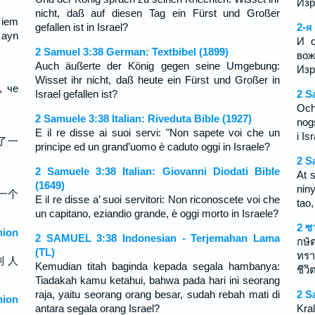
Изр
nicht, daß auf diesen Tag ein Fürst und Großer
 iem
gefallen ist in Israel?
2-я
 ayn
И с
2 Samuel 3:38 German: Textbibel (1899)
во
Auch äußerte der König gegen seine Umgebung:
Изр
Wisset ihr nicht, daß heute ein Fürst und Großer in
, че
Israel gefallen ist?
2 S
Och
2 Samuele 3:38 Italian: Riveduta Bible (1927)
nogs
E il re disse ai suoi servi: "Non sapete voi che un
i Is
了一
principe ed un grand’uomo è caduto oggi in Israele?
2 S
2 Samuele 3:38 Italian: Giovanni Diodati Bible
At 
(1649)
nin
一个
E il re disse a’ suoi servitori: Non riconoscete voi che
tao,
un capitano, eziandio grande, è oggi morto in Israele?
2 ซ
ion
2 SAMUEL 3:38 Indonesian - Terjemahan Lama
กษั
(TL)
ทรา
列 人
Kemudian titah baginda kepada segala hambanya:
ชีว
Tiadakah kamu ketahui, bahwa pada hari ini seorang
raja, yaitu seorang orang besar, sudah rebah mati di
2 S
ion
antara segala orang Israel?
Kra