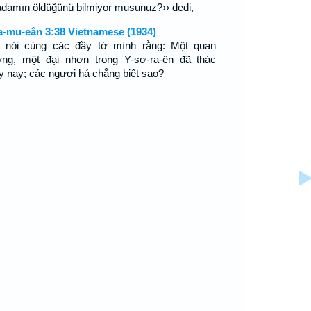
 adamın öldüğünü bilmiyor musunuz?›› dedi,
a-mu-eân 3:38 Vietnamese (1934)
 nói cùng các đầy tớ mình rằng: Một quan
ởng, một đại nhơn trong Y-sơ-ra-ên đã thác
y nay; các ngươi há chẳng biết sao?