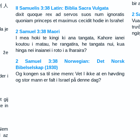
bir
列 人
II Samuelis 3:38 Latin: Biblia Sacra Vulgata
dixit quoque rex ad servos suos num ignoratis
2 S
quoniam princeps et maximus cecidit hodie in Israhel
Vua
trư
a je
2 Samuel 3:38 Maori
ngà
I mea hoki te kingi ki ana tangata, Kahore ianei
koutou i matau, he rangatira, he tangata nui, kua
hinga nei inaianei i roto i a Iharaira?
, že
2 Samuel 3:38 Norwegian: Det Norsk
Bibelselskap (1930)
Og kongen sa til sine menn: Vet I ikke at en høvding
er i
og stor mann er falt i Israel på denne dag?
 gij
e in
 Nem
l az