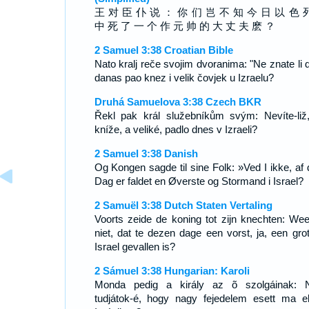
王 对 臣 仆 说 ： 你 们 岂 不 知 今 日 以 色 
中 死 了 一 个 作 元 帅 的 大 丈 夫 麽 ？
2 Samuel 3:38 Croatian Bible
Nato kralj reče svojim dvoranima: "Ne znate li d
danas pao knez i velik čovjek u Izraelu?
Druhá Samuelova 3:38 Czech BKR
Řekl pak král služebníkům svým: Nevíte-liž
kníže, a veliké, padlo dnes v Izraeli?
2 Samuel 3:38 Danish
Og Kongen sagde til sine Folk: »Ved I ikke, af d
Dag er faldet en Øverste og Stormand i Israel?
2 Samuël 3:38 Dutch Staten Vertaling
Voorts zeide de koning tot zijn knechten: Weet
niet, dat te dezen dage een vorst, ja, een grot
Israel gevallen is?
2 Sámuel 3:38 Hungarian: Karoli
Monda pedig a király az õ szolgáinak:
tudjátok-é, hogy nagy fejedelem esett ma e