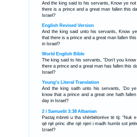
And the king said to his servants, Know ye not 
there is a prince and a great man fallen this da
Israel?
English Revised Version
And the king said unto his servants, Know ye
that there is a prince and a great man fallen thi
in Israel?
World English Bible
The king said to his servants, "Don't you know 
there a prince and a great man has fallen this d
Israel?
Young's Literal Translation
And the king saith unto his servants, 'Do ye
know that a prince and a great one hath fallen 
day in Israel?
2 i Samuelit 3:38 Albanian
Pastaj mbreti u tha shërbëtorëve të tij: "Nuk e 
që një princ dhe një njeri i madh humbi sot jetë
Izrael?