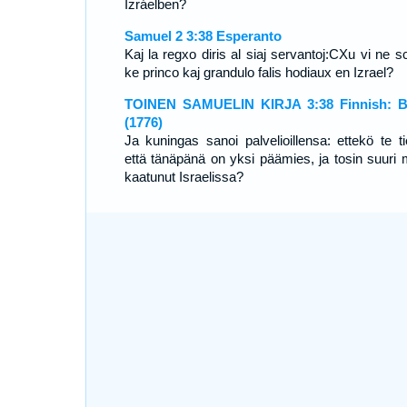
Izráelben?
Samuel 2 3:38 Esperanto
Kaj la regxo diris al siaj servantoj:CXu vi ne s
ke princo kaj grandulo falis hodiaux en Izrael?
TOINEN SAMUELIN KIRJA 3:38 Finnish: B
(1776)
Ja kuningas sanoi palvelioillensa: ettekö te ti
että tänäpänä on yksi päämies, ja tosin suuri 
kaatunut Israelissa?