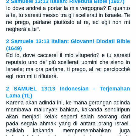
2 Samuele 13:13 Italian: Riveduta Bible (1927)
Io dove andrei a portar la mia vergogna? E quanto
a te, tu saresti messo tra gli scellerati in Israele. Te
ne prego, parlane piuttosto al re, ed egli non mi
negherà a te".
2 Samuele 13:13 Italian: Giovanni Diodati Bible
(1649)
Ed io, dove caccerei il mio vituperio? e tu saresti
reputato uno de’ più scellerati uomini che sieno in
Israele; ma ora parlane, ti prego, al re; perciocchè
egli non mi ti rifiuterà.
2 SAMUEL 13:13 Indonesian - Terjemahan
Lama (TL)
Karena akan adinda ini, ke mana gerangan adinda
membawa malunya? bahkan, kakanda sendiripun
akan menjadi kelak seperti salah seorang dari
pada segala ahmak yang di antara orang Israel.
Baiklah kakanda mempersembahkan juga