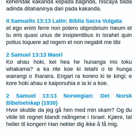
kehendak kakanda kepada baginda, niscaya tiada
adinda ditahaninya dari pada kakanda.
II Samuelis 13:13 Latin: Biblia Sacra Vulgata
et ego enim ferre non potero obprobrium meum et
tu eris quasi unus de insipientibus in Israhel quin
potius loquere ad regem et non negabit me tibi
2 Samuel 13:13 Maori
Ko ahau hoki, kei hea he hunanga mo toku
whakama? a ka rite koe ki tetahi o te hunga
wairangi o Iharaira. Engari ra korero ki te kingi; e
kore hoki ahau e kaiponuhia e ia ki a koe.
2 Samuel 13:13 Norwegian: Det Norsk
Bibelselskap (1930)
Hvor skulde da jeg gå hen med min skam? Og du
vilde bli regnet blandt nidingene i Israel. Kjære, tal
heller til kongen! Han nekter dig ikke å få mig.