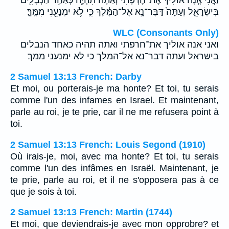
בְּיִשְׂרָאֵ֑ל וְעַתָּה֙ דַּבֶּר־נָ֣א אֶל־הַמֶּ֔לֶךְ כִּ֛י לֹ֥א יִמְנָעֵ֖נִי מִמֶּֽךָּ׃
WLC (Consonants Only)
ואני אנה אוליך את־חרפתי ואתה תהיה כאחד הנבלים
בישראל ועתה דבר־נא אל־המלך כי לא ימנעני ממך׃
2 Samuel 13:13 French: Darby
Et moi, ou porterais-je ma honte? Et toi, tu serais
comme l'un des infames en Israel. Et maintenant,
parle au roi, je te prie, car il ne me refusera point à
toi.
2 Samuel 13:13 French: Louis Segond (1910)
Où irais-je, moi, avec ma honte? Et toi, tu serais
comme l'un des infâmes en Israël. Maintenant, je
te prie, parle au roi, et il ne s'opposera pas à ce
que je sois à toi.
2 Samuel 13:13 French: Martin (1744)
Et moi, que deviendrais-je avec mon opprobre? et