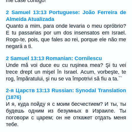
me case contigo!”
2 Samuel 13:13 Portuguese: João Ferreira de
Almeida Atualizada
Quanto a mim, para onde levaria o meu opróbrio?
E tu passarias por um dos insensatos em Israel.
Rogo-te, pois, que fales ao rei, porque ele não me
negará a ti.
2 Samuel 13:13 Romanian: Cornilescu
Unde mă voi duce eu cu ruşinea mea? Şi tu vei
trece drept un mişel în Israel. Acum, vorbeşte, te
rog, împăratului, şi nu se va împotrivi să fiu a ta.``
2-я Царств 13:13 Russian: Synodal Translation
(1876)
И я, куда пойду я с моим бесчестием? И ты, ты
будешь одним из безумных в Израиле. Ты
поговори с царем; он не откажет отдать меня
тебе.