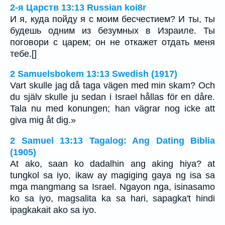
2-я Царств 13:13 Russian koi8r
И я, куда пойду я с моим бесчестием? И ты, ты
будешь одним из безумных в Израиле. Ты
поговори с царем; он не откажет отдать меня
тебе.[]
2 Samuelsbokem 13:13 Swedish (1917)
Vart skulle jag då taga vägen med min skam? Och
du själv skulle ju sedan i Israel hållas för en dåre.
Tala nu med konungen; han vägrar nog icke att
giva mig åt dig.»
2 Samuel 13:13 Tagalog: Ang Dating Biblia
(1905)
At ako, saan ko dadalhin ang aking hiya? at
tungkol sa iyo, ikaw ay magiging gaya ng isa sa
mga mangmang sa Israel. Ngayon nga, isinasamo
ko sa iyo, magsalita ka sa hari, sapagka't hindi
ipagkakait ako sa iyo.