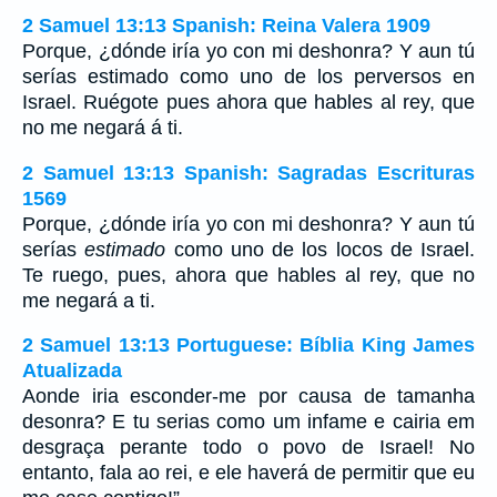
2 Samuel 13:13 Spanish: Reina Valera 1909
Porque, ¿dónde iría yo con mi deshonra? Y aun tú
serías estimado como uno de los perversos en
Israel. Ruégote pues ahora que hables al rey, que
no me negará á ti.
2 Samuel 13:13 Spanish: Sagradas Escrituras
1569
Porque, ¿dónde iría yo con mi deshonra? Y aun tú
serías
estimado
como uno de los locos de Israel.
Te ruego, pues, ahora que hables al rey, que no
me negará a ti.
2 Samuel 13:13 Portuguese: Bíblia King James
Atualizada
Aonde iria esconder-me por causa de tamanha
desonra? E tu serias como um infame e cairia em
desgraça perante todo o povo de Israel! No
entanto, fala ao rei, e ele haverá de permitir que eu