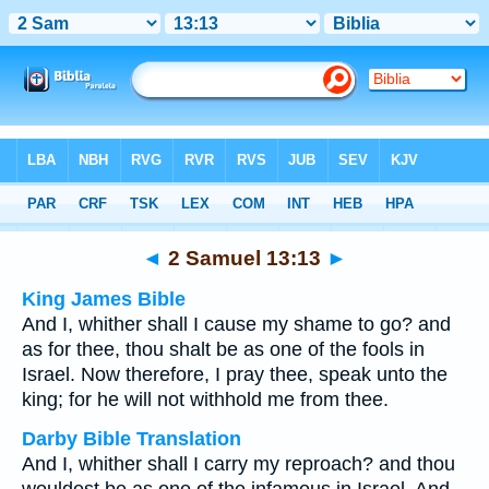
Bible
>
Multilingual
> 2 Samuel 13:13
◄
2 Samuel 13:13
►
King James Bible
And I, whither shall I cause my shame to go? and
as for thee, thou shalt be as one of the fools in
Israel. Now therefore, I pray thee, speak unto the
king; for he will not withhold me from thee.
Darby Bible Translation
And I, whither shall I carry my reproach? and thou