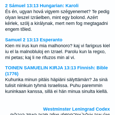
2 Sámuel 13:13 Hungarian: Karoli
És én, ugyan hová vigyem szégyenemet? Te pedig
olyan leszel Izráelben, mint egy bolond. Azért
kérlek, szólj a királynak, mert nem fog megtagadni
engem tõled.
Samuel 2 13:13 Esperanto
Kien mi irus kun mia malhonoro? kaj vi farigxus kiel
iu el la malnobluloj en Izrael. Parolu kun la regxo,
mi petas; kaj li ne rifuzos min al vi.
TOINEN SAMUELIN KIRJA 13:13 Finnish: Bible
(1776)
Kuhunka minun pitäis häpiäni sälyttämän? Ja sinä
tulisit niinkuin tyhmä Israelissa. Puhu paremmin
kuninkaan kanssa, sillä ei hän minua sinulta kiellä.
Westminster Leningrad Codex
וַאֲנִ֗י אָ֤נָה אֹולִיךְ֙ אֶת־חֶרְפָּתִ֔י וְאַתָּ֗ה תִּהְיֶ֛ה כְּאַחַ֥ד הַנְּבָלִ֖ים