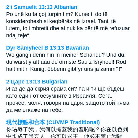
2 i Samuelit 13:13 Albanian
Po unë ku ta çoj turpin tim? Kurse ti do të
konsiderohesh si keqbërës në Izrael. Tani, të
lutem, foli mbretit dhe ai nuk ka për të më refuzuar
ndaj teje".
Dyr Sämyheel B 13:13 Bavarian
Wo gäng i denn hin in meiner Schandd? Und du,
du wärst y aft aau de örmste Sau z Isryheel! Röd
halt mit n Künig; öbbenn gibt yr üns ja zamm?!"
2 Царе 13:13 Bulgarian
И аз де да скрия срама си? па и ти ще бъдеш
като един от безумните в Израиля. Сега,
прочее, моля, говори на царя; защото той няма
да ме откаже на тебе.
現代標點和合本 (CUVMP Traditional)
你玷辱了我，我何以掩蓋我的羞恥呢？你在以色列
中也成了愚妄人。你可以求王，他必不禁止我歸