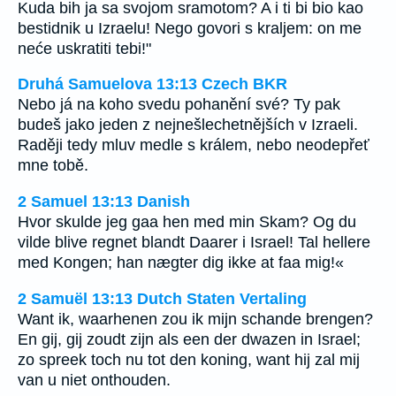
Kuda bih ja sa svojom sramotom? A i ti bi bio kao
bestidnik u Izraelu! Nego govori s kraljem: on me
neće uskratiti tebi!"
Druhá Samuelova 13:13 Czech BKR
Nebo já na koho svedu pohanění své? Ty pak
budeš jako jeden z nejnešlechetnějších v Izraeli.
Raději tedy mluv medle s králem, nebo neodepřeť
mne tobě.
2 Samuel 13:13 Danish
Hvor skulde jeg gaa hen med min Skam? Og du
vilde blive regnet blandt Daarer i Israel! Tal hellere
med Kongen; han nægter dig ikke at faa mig!«
2 Samuël 13:13 Dutch Staten Vertaling
Want ik, waarhenen zou ik mijn schande brengen?
En gij, gij zoudt zijn als een der dwazen in Israel;
zo spreek toch nu tot den koning, want hij zal mij
van u niet onthouden.