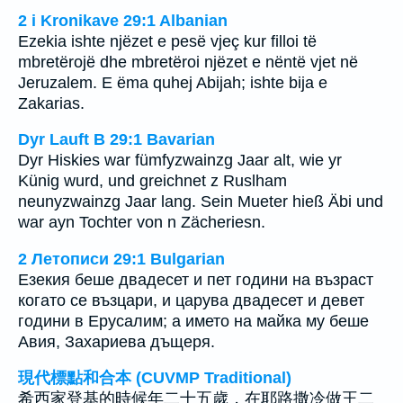
2 i Kronikave 29:1 Albanian
Ezekia ishte njëzet e pesë vjeç kur filloi të
mbretërojë dhe mbretëroi njëzet e nëntë vjet në
Jeruzalem. E ëma quhej Abijah; ishte bija e
Zakarias.
Dyr Lauft B 29:1 Bavarian
Dyr Hiskies war fümfyzwainzg Jaar alt, wie yr
Künig wurd, und greichnet z Ruslham
neunyzwainzg Jaar lang. Sein Mueter hieß Äbi und
war ayn Tochter von n Zächeriesn.
2 Летописи 29:1 Bulgarian
Езекия беше двадесет и пет години на възраст
когато се възцари, и царува двадесет и девет
години в Ерусалим; а името на майка му беше
Авия, Захариева дъщеря.
現代標點和合本 (CUVMP Traditional)
希西家登基的時候年二十五歲，在耶路撒冷做王二