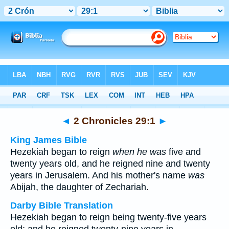
Bible
>
Multilingual
> 2 Chronicles 29:1
◄
2 Chronicles 29:1
►
King James Bible
Hezekiah began to reign
when he was
five and
twenty years old, and he reigned nine and twenty
years in Jerusalem. And his mother's name
was
Abijah, the daughter of Zechariah.
Darby Bible Translation
Hezekiah began to reign being twenty-five years