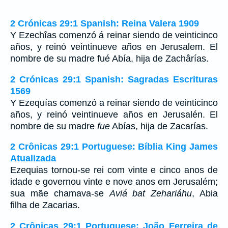
2 Crónicas 29:1 Spanish: Reina Valera 1909
Y Ezechîas comenzó á reinar siendo de veinticinco
años, y reinó veintinueve años en Jerusalem. El
nombre de su madre fué Abía, hija de Zachârías.
2 Crónicas 29:1 Spanish: Sagradas Escrituras
1569
Y Ezequías comenzó a reinar siendo de veinticinco
años, y reinó veintinueve años en Jerusalén. El
nombre de su madre
fue
Abías, hija de Zacarías.
2 Crônicas 29:1 Portuguese: Bíblia King James
Atualizada
Ezequias tornou-se rei com vinte e cinco anos de
idade e governou vinte e nove anos em Jerusalém;
sua mãe chamava-se
Aviá bat Zehariáhu
, Abia
filha de Zacarias.
2 Crônicas 29:1 Portuguese: João Ferreira de