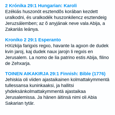
2 Krónika 29:1 Hungarian: Karoli
Ezékiás huszonöt esztendõs korában kezdett
uralkodni, és uralkodék huszonkilencz esztendeig
Jeruzsálemben; az õ anyjának neve vala Abija, a
Zakariás leánya.
Kroniko 2 29:1 Esperanto
HXizkija farigxis regxo, havante la agxon de dudek
kvin jaroj, kaj dudek naux jarojn li regxis en
Jerusalem. La nomo de lia patrino estis Abija, filino
de Zehxarja.
TOINEN AIKAKIRJA 29:1 Finnish: Bible (1776)
Jehiskia oli viiden ajastaikainen kolmattakymmentä
tullessansa kuninkaaksi, ja hallitsi
yhdeksänkolmattakymmentä ajastaikaa
Jerusalemissa. Ja hänen äitinsä nimi oli Abia
Sakarian tytär.