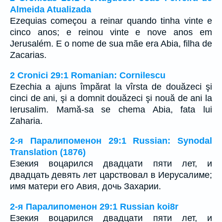
Almeida Atualizada
Ezequias começou a reinar quando tinha vinte e
cinco anos; e reinou vinte e nove anos em
Jerusalém. E o nome de sua mãe era Abia, filha de
Zacarias.
2 Cronici 29:1 Romanian: Cornilescu
Ezechia a ajuns împărat la vîrsta de douăzeci şi
cinci de ani, şi a domnit douăzeci şi nouă de ani la
Ierusalim. Mamă-sa se chema Abia, fata lui
Zaharia.
2-я Паралипоменон 29:1 Russian: Synodal
Translation (1876)
Езекия воцарился двадцати пяти лет, и
двадцать девять лет царствовал в Иерусалиме;
имя матери его Авия, дочь Захарии.
2-я Паралипоменон 29:1 Russian koi8r
Езекия воцарился двадцати пяти лет, и