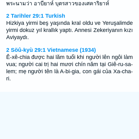
พระนามว่า อาบียาห์ บุตรสาวของเศคาริยาห์
2 Tarihler 29:1 Turkish
Hizkiya yirmi beş yaşında kral oldu ve Yeruşalimde
yirmi dokuz yıl krallık yaptı. Annesi Zekeriyanın kızı
Aviyaydı.
2 Söû-kyù 29:1 Vietnamese (1934)
Ê-xê-chia được hai lăm tuổi khi người lên ngôi làm
vua; người cai trị hai mươi chín năm tại Giê-ru-sa-
lem; mẹ người tên là A-bi-gia, con gái của Xa-cha-
ri.