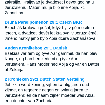
zakraljio. Kraljevao je dvadeset i devet godina u
Jeruzalemu. Materi mu je bilo ime Abija, kći
Zaharijina.
Druhá Paralipomenon 29:1 Czech BKR
Ezechiáš kralovati počal, když byl v pětmecítma
letech, a dvadceti devět let kraloval v Jeruzalémě.
Jméno matky jeho bylo Abia dcera Zachariášova.
Anden Krønikebog 29:1 Danish
Ezekias var fem og tyve Aar gammel, da han blev
Konge, og han herskede ni og tyve Aar i
Jerusalem. Hans Moder hed Abija og var en Datter
af Zekarja.
2 Kronieken 29:1 Dutch Staten Vertaling
Jehizkia werd koning, vijf en twintig jaren oud
zijnde, en regeerde negen en twintig jaren te
Jeruzalem; en de naam zijner moeder was Abia,
een dochter van Zacharia.