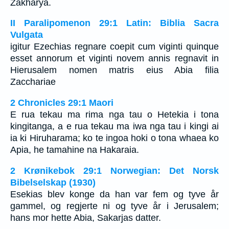
Zakharya.
II Paralipomenon 29:1 Latin: Biblia Sacra
Vulgata
igitur Ezechias regnare coepit cum viginti quinque
esset annorum et viginti novem annis regnavit in
Hierusalem nomen matris eius Abia filia
Zacchariae
2 Chronicles 29:1 Maori
E rua tekau ma rima nga tau o Hetekia i tona
kingitanga, a e rua tekau ma iwa nga tau i kingi ai
ia ki Hiruharama; ko te ingoa hoki o tona whaea ko
Apia, he tamahine na Hakaraia.
2 Krønikebok 29:1 Norwegian: Det Norsk
Bibelselskap (1930)
Esekias blev konge da han var fem og tyve år
gammel, og regjerte ni og tyve år i Jerusalem;
hans mor hette Abia, Sakarjas datter.