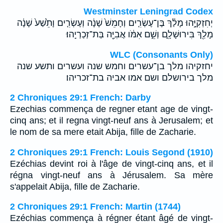
Westminster Leningrad Codex
יְחִזְקִיָּ֣הוּ מָלַ֗ךְ בֶּן־עֶשְׂרִ֤ים וְחָמֵשׁ֙ שָׁנָ֔ה וְעֶשְׂרִ֤ים וָתֵ֙שַׁע֙ שָׁנָ֔ה
מָלַ֖ךְ בִּירוּשָׁלִָ֑ם וְשֵׁ֣ם אִמֹּ֔ו אֲבִיָּ֖ה בַּת־זְכַרְיָֽהוּ׃
WLC (Consonants Only)
יחזקיהו מלך בן־עשרים וחמש שנה ועשרים ותשע שנה
מלך בירושלם ושם אמו אביה בת־זכריהו׃
2 Chroniques 29:1 French: Darby
Ezechias commença de regner etant age de vingt-
cinq ans; et il regna vingt-neuf ans à Jerusalem; et
le nom de sa mere etait Abija, fille de Zacharie.
2 Chroniques 29:1 French: Louis Segond (1910)
Ezéchias devint roi à l'âge de vingt-cinq ans, et il
régna vingt-neuf ans à Jérusalem. Sa mère
s'appelait Abija, fille de Zacharie.
2 Chroniques 29:1 French: Martin (1744)
Ezéchias commença à régner étant âgé de vingt-