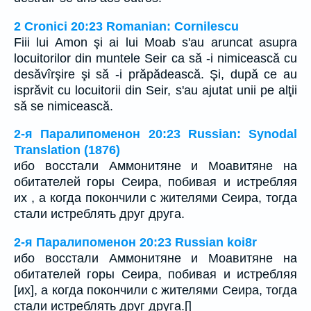
2 Cronici 20:23 Romanian: Cornilescu
Fiii lui Amon şi ai lui Moab s'au aruncat asupra
locuitorilor din muntele Seir ca să -i nimicească cu
desăvîrşire şi să -i prăpădească. Şi, după ce au
isprăvit cu locuitorii din Seir, s'au ajutat unii pe alţii
să se nimicească.
2-я Паралипоменон 20:23 Russian: Synodal
Translation (1876)
ибо восстали Аммонитяне и Моавитяне на
обитателей горы Сеира, побивая и истребляя
их , а когда покончили с жителями Сеира, тогда
стали истреблять друг друга.
2-я Паралипоменон 20:23 Russian koi8r
ибо восстали Аммонитяне и Моавитяне на
обитателей горы Сеира, побивая и истребляя
[их], а когда покончили с жителями Сеира, тогда
стали истреблять друг друга.[]