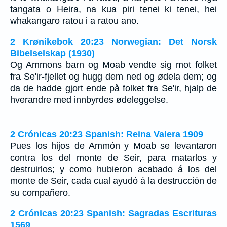
tangata o Heira, na kua piri tenei ki tenei, hei
whakangaro ratou i a ratou ano.
2 Krønikebok 20:23 Norwegian: Det Norsk
Bibelselskap (1930)
Og Ammons barn og Moab vendte sig mot folket
fra Se'ir-fjellet og hugg dem ned og ødela dem; og
da de hadde gjort ende på folket fra Se'ir, hjalp de
hverandre med innbyrdes ødeleggelse.
2 Crónicas 20:23 Spanish: Reina Valera 1909
Pues los hijos de Ammón y Moab se levantaron
contra los del monte de Seir, para matarlos y
destruirlos; y como hubieron acabado á los del
monte de Seir, cada cual ayudó á la destrucción de
su compañero.
2 Crónicas 20:23 Spanish: Sagradas Escrituras
1569