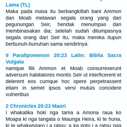
Lama (TL)
Maka pada masa itu berbangkitlah bani Ammon
dan Moab melawan segala orang yang dari
pegunungan Seir, hendak menumpas dan
membinasakan dia; setelah sudah ditumpasnya
segala orang dari Seir itu, maka mereka itupun
berbunuh-bunuhan sama sendirinya.
II Paralipomenon 20:23 Latin: Biblia Sacra
Vulgata
namque filii Ammon et Moab consurrexerunt
adversum habitatores montis Seir ut interficerent et
delerent eos cumque hoc opere perpetrassent
etiam in semet ipsos versi mutuis concidere
vulneribus
2 Chronicles 20:23 Maori
I whakatika hoki nga tama a Amona raua ko
Moapa ki nga tangata o Maunga Heira, ki te huna,
ki te whakangaro i a ratou; a ka poto i a ratou nga