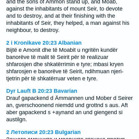
and the sons of Ammon stand up, and Moab,
against the inhabitants of mount Seir, to devote
and to destroy, and at their finishing with the
inhabitants of Seir, they helped, a man against his
neighbour, to destroy.
2 i Kronikave 20:23 Albanian
Bijtë e Amonit dhe të Moabit u ngritën kundër
banorëve të malit të Seirit për të realizuar
shfarosjen dhe shkatërrimin e tyre; mbasi kryen
shfarosjen e banorëve të Seirit, ndihmuan njeri-
tjetrin për të shkatërruar veten e tyre.
Dyr Lauft B 20:23 Bavarian
Drauf gapackend d Ämmannen und Mober d Seirer
an, gverschoonend niemdd und grottnd s aus. Aft
aber gapackend s +aynand an und giengend si
austilgn.
2 Летописи 20:23 Bulgarian