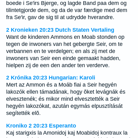
boede i Se'irs Bjerge, og lagde Band paa dem og
tilintetgjorde dem, og da de var færdige med dem
fra Se'ir, gav de sig til at udrydde hverandre.
2 Kronieken 20:23 Dutch Staten Vertaling
Want de kinderen Ammons en Moab stonden op
tegen de inwoners van het gebergte Seir, om te
verbannen en te verdelgen; en als zij met de
inwoners van Seir een einde gemaakt hadden,
hielpen zij de een den ander ten verderve.
2 Krónika 20:23 Hungarian: Karoli
Mert az Ammon és a Moáb fiai a Seir hegyén
lakozók ellen támadának, hogy õket levágnák és
elvesztenék; és mikor mind elvesztették a Seir
hegyén lakozókat, azután egymás elpusztítását
segítették elõ.
Kroniko 2 20:23 Esperanto
Kaj starigxis la Amonidoj kaj Moabidoj kontraux la