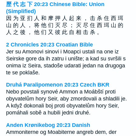
歷 代 志 下 20:23 Chinese Bible: Union
(Simplified)
因 为 亚 扪 人 和 摩 押 人 起 来 ， 击 杀 住 西 珥
山 的 人 ， 将 他 们 灭 尽 ； 灭 尽 住 西 珥 山 的
人 之 後 ， 他 们 又 彼 此 自 相 击 杀 。
2 Chronicles 20:23 Croatian Bible
Jer su Amonovi sinovi i Moapci ustali na one iz
Seirske gore da ih zatru i unište; a kad su svršili s
onima iz Seira, stadoše udarati jedan na drugoga
te se poklaše.
Druhá Paralipomenon 20:23 Czech BKR
Nebo povstali synové Ammon a Moábští proti
obyvatelům hory Seir, aby zmordovali a shladili je.
A když dokonali boj proti obyvatelům hory Seir,
pomáhali sobě a hubili jedni druhé.
Anden Krønikebog 20:23 Danish
Ammoniterne og Moabiterne angreb dem, der