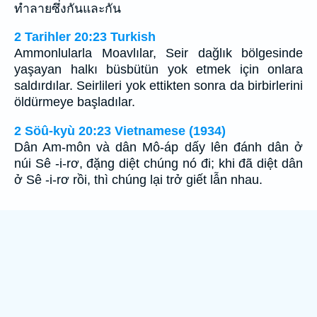
ทำลายซึ่งกันและกัน
2 Tarihler 20:23 Turkish
Ammonlularla Moavlılar, Seir dağlık bölgesinde
yaşayan halkı büsbütün yok etmek için onlara
saldırdılar. Seirlileri yok ettikten sonra da birbirlerini
öldürmeye başladılar.
2 Söû-kyù 20:23 Vietnamese (1934)
Dân Am-môn và dân Mô-áp dấy lên đánh dân ở
núi Sê -i-rơ, đặng diệt chúng nó đi; khi đã diệt dân
ở Sê -i-rơ rồi, thì chúng lại trở giết lẫn nhau.