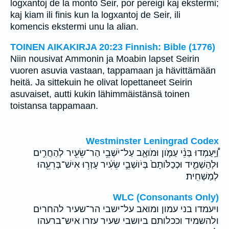
logxantoj de la monto Seir, por pereigi kaj ekstermi;
kaj kiam ili finis kun la logxantoj de Seir, ili
komencis ekstermi unu la alian.
TOINEN AIKAKIRJA 20:23 Finnish: Bible (1776)
Niin nousivat Ammonin ja Moabin lapset Seirin
vuoren asuvia vastaan, tappamaan ja hävittämään
heitä. Ja sittekuin he olivat lopettaneet Seirin
asuvaiset, autti kukin lähimmäistänsä toinen
toistansa tappamaan.
Westminster Leningrad Codex
וַ֠יַּֽעַמְדוּ בְּנֵ֨י עַמֹּ֧ון וּמֹואָ֛ב עַל־יֹשְׁבֵ֥י הַר־שֵׂעִ֖יר לְהַחֲרִ֣ים
וּלְהַשְׁמִ֑יד וּכְכַלֹּותָם֙ בְּיֹושְׁבֵ֣י שֵׂעִ֔יר עָזְר֥וּ אִישׁ־בְּרֵעֵ֖הוּ
לְמַשְׁחִֽית׃
WLC (Consonants Only)
ויעמדו בני עמון ומואב על־ישבי הר־שעיר להחרים
ולהשמיד וככלותם ביושבי שעיר עזרו איש־ברעהו