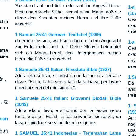
Sie stand auf und fiel nieder auf ihr Angesicht zur
1-я
Erde und sprach: Siehe, hier ist deine Magd, daß sie
(18
diene den Knechten meines Herrn und ihre Füße
Она
bhin
wasche.
ска
errn
что
1 Samuel 25:41 German: Textbibel (1899)
da erhob sie sich, warf sich dann mit dem Angesicht
1-я
zur Erde nieder und rief: Deine Sklavin betrachtet
Она
мята
sich als Magd, bereit, den Untergebenen meines
ск
 мие
Herrn die Füße zu waschen!
слу
моег
1 Samuele 25:41 Italian: Riveduta Bible (1927)
Allora ella si levò, si prostrò con la faccia a terra, e
1 S
女，
disse: "Ecco, la tua serva farà da schiava, per lavare
Då 
i piedi ai servi del mio signore".
ans
träl
1 Samuele 25:41 Italian: Giovanni Diodati Bible
，洗
(1649)
1 S
Allora ella si levò, e s’inchinò con la faccia verso
(19
terra, e disse: Eccoti la tua servente per serva, da
At 
ion
lavare i piedi de’ servitori del mio signore.
nag
upa
情 願
1 SAMUEL 25:41 Indonesian - Terjemahan Lama