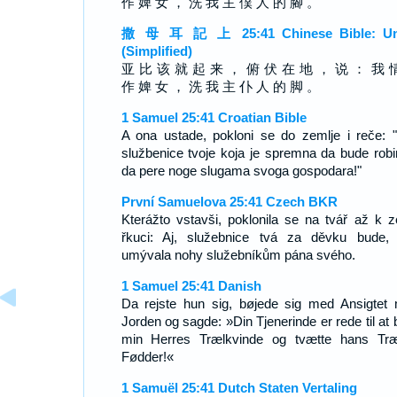
作 婢 女 ， 洗 我 主 僕 人 的 腳 。
撒 母 耳 記 上 25:41 Chinese Bible: Un
(Simplified)
亚 比 该 就 起 来 ， 俯 伏 在 地 ， 说 ： 我 
作 婢 女 ， 洗 我 主 仆 人 的 脚 。
1 Samuel 25:41 Croatian Bible
A ona ustade, pokloni se do zemlje i reče: 
službenice tvoje koja je spremna da bude robin
da pere noge slugama svoga gospodara!"
První Samuelova 25:41 Czech BKR
Kterážto vstavši, poklonila se na tvář až k z
řkuci: Aj, služebnice tvá za děvku bude,
umývala nohy služebníkům pána svého.
1 Samuel 25:41 Danish
Da rejste hun sig, bøjede sig med Ansigtet
Jorden og sagde: »Din Tjenerinde er rede til at 
min Herres Trælkvinde og tvætte hans Træ
Fødder!«
1 Samuël 25:41 Dutch Staten Vertaling