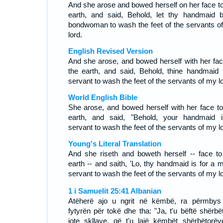
And she arose and bowed herself on her face to
earth, and said, Behold, let thy handmaid 
bondwoman to wash the feet of the servants o
lord.
English Revised Version
And she arose, and bowed herself with her fac
the earth, and said, Behold, thine handmaid 
servant to wash the feet of the servants of my lo
World English Bible
She arose, and bowed herself with her face to
earth, and said, "Behold, your handmaid 
servant to wash the feet of the servants of my lo
Young's Literal Translation
And she riseth and boweth herself -- face to
earth -- and saith, 'Lo, thy handmaid is for a m
servant to wash the feet of the servants of my lo
1 i Samuelit 25:41 Albanian
Atëherë ajo u ngrit në këmbë, ra përmby
fytyrën për tokë dhe tha: "Ja, t'u bëftë shërbët
jote skllave, që t'u lajë këmbët shërbëtorëv