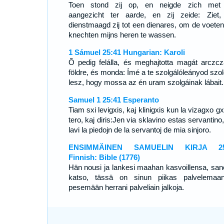
Toen stond zij op, en neigde zich met
aangezicht ter aarde, en zij zeide: Ziet
dienstmaagd zij tot een dienares, om de voeten
knechten mijns heren te wassen.
1 Sámuel 25:41 Hungarian: Karoli
Õ pedig felálla, és meghajtotta magát arczcz
földre, és monda: Ímé a te szolgálóleányod szol
lesz, hogy mossa az én uram szolgáinak lábait.
Samuel 1 25:41 Esperanto
Tiam sxi levigxis, kaj klinigxis kun la vizagxo gx
tero, kaj diris:Jen via sklavino estas servantino
lavi la piedojn de la servantoj de mia sinjoro.
ENSIMMÄINEN SAMUELIN KIRJA 25
Finnish: Bible (1776)
Hän nousi ja lankesi maahan kasvoillensa, san
katso, tässä on sinun piikas palvelemaa
pesemään herrani palveliain jalkoja.