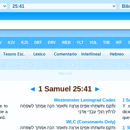
◄
1 Samuel 25:41
►
Westminster Leningrad Codex
1 S
e to
וַתָּ֕קָם וַתִּשְׁתַּ֥חוּ אַפַּ֖יִם אָ֑רְצָה וַתֹּ֗אמֶר הִנֵּ֤ה אֲמָֽתְךָ֙ לְשִׁפְחָ֔ה
Y e
be
a
לִרְחֹ֕ץ רַגְלֵ֖י עַבְדֵ֥י אֲדֹנִֽי׃
dic
rd.
que 
WLC (Consonants Only)
ותקם ותשתחו אפים ארצה ותאמר הנה אמתך לשפחה
1 S