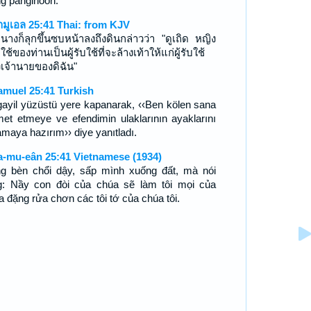
ng panginoon.
ามูเอล 25:41 Thai: from KJV
นางก็ลุกขึ้นซบหน้าลงถึงดินกล่าวว่า "ดูเถิด หญิง
ับใช้ของท่านเป็นผู้รับใช้ที่จะล้างเท้าให้แก่ผู้รับใช้
งเจ้านายของดิฉัน"
amuel 25:41 Turkish
gayil yüzüstü yere kapanarak, ‹‹Ben kölen sana
met etmeye ve efendimin ulaklarının ayaklarını
amaya hazırım›› diye yanıtladı.
a-mu-eân 25:41 Vietnamese (1934)
g bèn chổi dậy, sấp mình xuống đất, mà nói
g: Nầy con đòi của chúa sẽ làm tôi mọi của
a đặng rửa chơn các tôi tớ của chúa tôi.