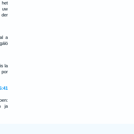
 het
, uw
 der
al a
gáló
is la
, por
:41
oen:
n ja