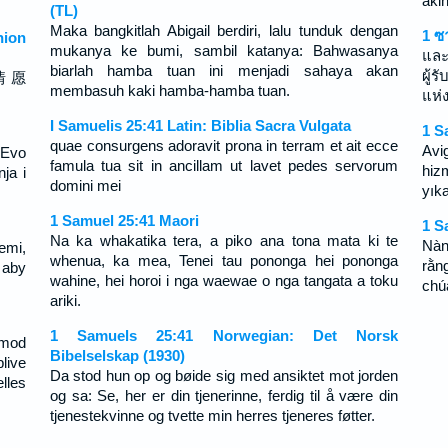
aki
(TL)
Maka bangkitlah Abigail berdiri, lalu tunduk dengan
1 ซ
ion
mukanya ke bumi, sambil katanya: Bahwasanya
และ
biarlah hamba tuan ini menjadi sahaya akan
ผู้ร
情 愿
membasuh kaki hamba-hamba tuan.
แห่
I Samuelis 25:41 Latin: Biblia Sacra Vulgata
1 S
quae consurgens adoravit prona in terram et ait ecce
Avi
"Evo
famula tua sit in ancillam ut lavet pedes servorum
hiz
ja i
domini mei
yık
1 Samuel 25:41 Maori
1 S
Na ka whakatika tera, a piko ana tona mata ki te
Nàn
emi,
whenua, ka mea, Tenei tau pononga hei pononga
rằn
 aby
wahine, hei horoi i nga waewae o nga tangata a toku
chú
ariki.
1 Samuels 25:41 Norwegian: Det Norsk
 mod
Bibelselskap (1930)
blive
Da stod hun op og bøide sig med ansiktet mot jorden
lles
og sa: Se, her er din tjenerinne, ferdig til å være din
tjenestekvinne og tvette min herres tjeneres føtter.