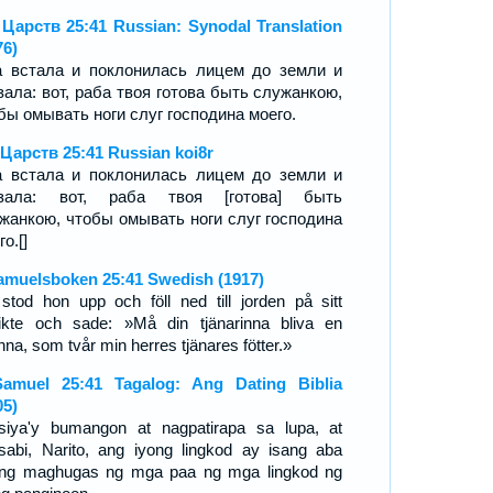
 Царств 25:41 Russian: Synodal Translation
76)
 встала и поклонилась лицем до земли и
зала: вот, раба твоя готова быть служанкою,
бы омывать ноги слуг господина моего.
 Царств 25:41 Russian koi8r
 встала и поклонилась лицем до земли и
азала: вот, раба твоя [готова] быть
жанкою, чтобы омывать ноги слуг господина
о.[]
amuelsboken 25:41 Swedish (1917)
stod hon upp och föll ned till jorden på sitt
ikte och sade: »Må din tjänarinna bliva en
inna, som tvår min herres tjänares fötter.»
amuel 25:41 Tagalog: Ang Dating Biblia
05)
siya'y bumangon at nagpatirapa sa lupa, at
sabi, Narito, ang iyong lingkod ay isang aba
ng maghugas ng mga paa ng mga lingkod ng