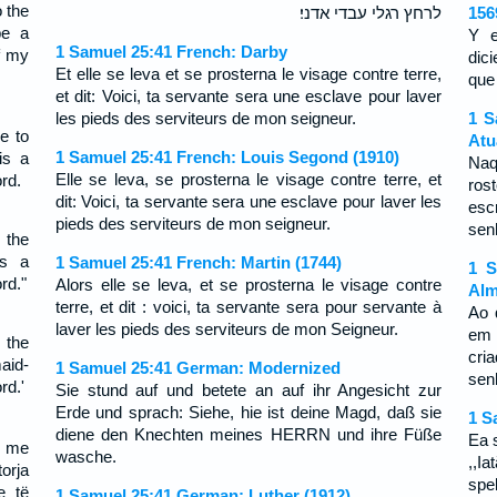
 the
לרחץ רגלי עבדי אדני׃
156
be a
Y e
1 Samuel 25:41 French: Darby
f my
dic
Et elle se leva et se prosterna le visage contre terre,
que 
et dit: Voici, ta servante sera une esclave pour laver
les pieds des serviteurs de mon seigneur.
1 S
e to
Atu
1 Samuel 25:41 French: Louis Segond (1910)
is a
Naq
Elle se leva, se prosterna le visage contre terre, et
rd.
ros
dit: Voici, ta servante sera une esclave pour laver les
esc
pieds des serviteurs de mon seigneur.
sen
 the
is a
1 Samuel 25:41 French: Martin (1744)
1 S
rd."
Alors elle se leva, et se prosterna le visage contre
Alm
terre, et dit : voici, ta servante sera pour servante à
Ao 
laver les pieds des serviteurs de mon Seigneur.
em 
 the
cri
aid-
1 Samuel 25:41 German: Modernized
sen
rd.'
Sie stund auf und betete an auf ihr Angesicht zur
Erde und sprach: Siehe, hie ist deine Magd, daß sie
1 S
diene den Knechten meines HERRN und ihre Füße
Ea s
s me
wasche.
,,I
orja
spel
e të
1 Samuel 25:41 German: Luther (1912)