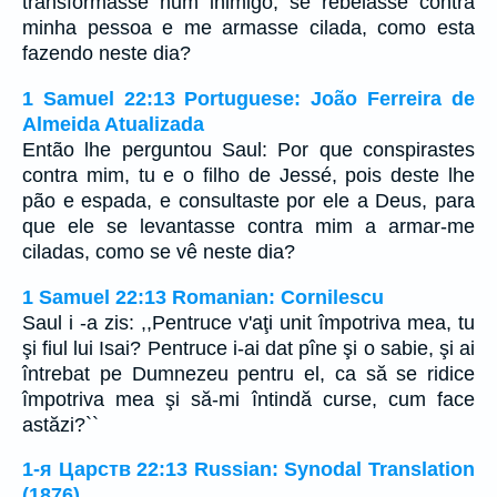
transformasse num inimigo, se rebelasse contra
minha pessoa e me armasse cilada, como esta
fazendo neste dia?
1 Samuel 22:13 Portuguese: João Ferreira de
Almeida Atualizada
Então lhe perguntou Saul: Por que conspirastes
contra mim, tu e o filho de Jessé, pois deste lhe
pão e espada, e consultaste por ele a Deus, para
que ele se levantasse contra mim a armar-me
ciladas, como se vê neste dia?
1 Samuel 22:13 Romanian: Cornilescu
Saul i -a zis: ,,Pentruce v'aţi unit împotriva mea, tu
şi fiul lui Isai? Pentruce i-ai dat pîne şi o sabie, şi ai
întrebat pe Dumnezeu pentru el, ca să se ridice
împotriva mea şi să-mi întindă curse, cum face
astăzi?``
1-я Царств 22:13 Russian: Synodal Translation
(1876)