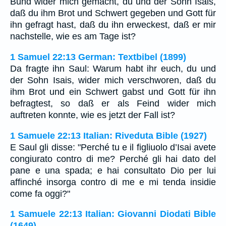
Bund wider mich gemacht, du und der Sohn Isais,
daß du ihm Brot und Schwert gegeben und Gott für
ihn gefragt hast, daß du ihn erweckest, daß er mir
nachstelle, wie es am Tage ist?
1 Samuel 22:13 German: Textbibel (1899)
Da fragte ihn Saul: Warum habt ihr euch, du und
der Sohn Isais, wider mich verschworen, daß du
ihm Brot und ein Schwert gabst und Gott für ihn
befragtest, so daß er als Feind wider mich
auftreten konnte, wie es jetzt der Fall ist?
1 Samuele 22:13 Italian: Riveduta Bible (1927)
E Saul gli disse: "Perché tu e il figliuolo d’Isai avete
congiurato contro di me? Perché gli hai dato del
pane e una spada; e hai consultato Dio per lui
affinché insorga contro di me e mi tenda insidie
come fa oggi?"
1 Samuele 22:13 Italian: Giovanni Diodati Bible
(1649)