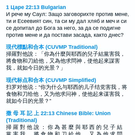
1 Царе 22:13 Bulgarian
И рече му Саул: Защо заговорихте против мене,
ти и Есеевият син, та си му дал хляб и меч и си
се допитал до Бога за него, за да се подигне
против мене и да постави засада, както днес?
現代標點和合本 (CUVMP Traditional)
掃羅對他說：「你為什麼與耶西的兒子結黨害我，
將食物和刀給他，又為他求問神，使他起來謀害
我，就如今日的光景？」
现代标点和合本 (CUVMP Simplified)
扫罗对他说：“你为什么与耶西的儿子结党害我，将
食物和刀给他，又为他求问神，使他起来谋害我，
就如今日的光景？”
撒 母 耳 記 上 22:13 Chinese Bible: Union
(Traditional)
掃 羅 對 他 說 ： 你 為 甚 麼 與 耶 西 的 兒 子 結
黨 害 我 ， 將 食 物 和 刀 給 他 ， 又 為 他 求 問