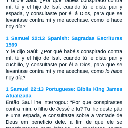
Y díjole Saúl: ¿Por qué habéis conspirado contra
mí, tú y el hijo de Isaí, cuando tú le diste pan y
espada, y consultaste por él á Dios, para que se
levantase contra mí y me acechase, como lo hace
hoy día?
1 Samuel 22:13 Spanish: Sagradas Escrituras
1569
Y le dijo Saúl: ¿Por qué habéis conspirado contra
mí, tú y el hijo de Isaí, cuando tú le diste pan y
cuchillo, y consultaste por él a Dios, para que se
levantase contra mí y me acechase, como
lo hace
hoy día?
1 Samuel 22:13 Portuguese: Bíblia King James
Atualizada
Então Saul lhe interrogou: “Por que conspirastes
contra mim, o filho de Jessé e tu? Tu lhe deste pão
e uma espada, e consultaste sobre a vontade de
Deus em beneficio dele, a fim de que ele se