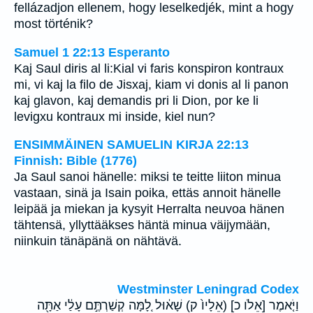
fellázadjon ellenem, hogy leselkedjék, mint a hogy
most történik?
Samuel 1 22:13 Esperanto
Kaj Saul diris al li:Kial vi faris konspiron kontraux
mi, vi kaj la filo de Jisxaj, kiam vi donis al li panon
kaj glavon, kaj demandis pri li Dion, por ke li
levigxu kontraux mi inside, kiel nun?
ENSIMMÄINEN SAMUELIN KIRJA 22:13
Finnish: Bible (1776)
Ja Saul sanoi hänelle: miksi te teitte liiton minua
vastaan, sinä ja Isain poika, ettäs annoit hänelle
leipää ja miekan ja kysyit Herralta neuvoa hänen
tähtensä, yllyttääkses häntä minua väijymään,
niinkuin tänäpänä on nähtävä.
Westminster Leningrad Codex
וַיֹּ֤אמֶר [אֵלֹו כ] (אֵלָיו֙ ק) שָׁא֔וּל לָ֚מָּה קְשַׁרְתֶּ֣ם עָלַ֔י אַתָּ֖ה