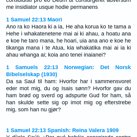
consuluisti pro eo Deum ut consurgeret adversum
me insidiator usque hodie permanens
1 Samuel 22:13 Maori
Ano ra ko Haora ki a ia, He aha korua ko te tama a
Hehe i whakatenetene mai ai ki ahau, a hoatu ana
e koe he taro mana, he hoari, uia ana ano e koe he
tikanga mana i te Atua, kia whakatika mai ai ia ki
ahau whanga ai; koia ano tenei inaianei?
1 Samuels 22:13 Norwegian: Det Norsk
Bibelselskap (1930)
Da sa Saul til ham: Hvorfor har I sammensvoret
eder mot mig, du og Isais sønn? Hvorfor gav du
ham brød og sverd og adspurte Gud for ham, så
han skulde sette sig op imot mig og efterstrebe
mig, som han nu gjør?
1 Samuel 22:13 Spanish: Reina Valera 1909