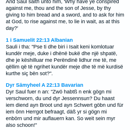
And Saul saith unto him, 'Why have ye conspired
against me, thou and the son of Jesse, by thy
giving to him bread and a sword, and to ask for him
at God, to rise against me, to lie in wait, as at this
day?'
1 i Samuelit 22:13 Albanian
Sauli i tha: "Pse ti dhe biri i Isait keni komlotuar
kundër meje, duke i dhënë bukë dhe një shpatë,
dhe je këshilluar me Perëndinë lidhur me të, me
qëllim që të ngrihet kundër meje dhe të më kurdisë
kurthe siç bën sot?".
Dyr Sämyheel A 22:13 Bavarian
Dyr Saul fuer n an: "Zwö habtß n enk gögn mi
verschworn, du und dyr Jessennsun? Du haast
iem diend ayn Broot und ayn Schwert göbn und für
iem önn Herrgot befraagt, däß yr si gögn mi
enbörn und mir auflauern kan. So weit sein myr
also schoon!"