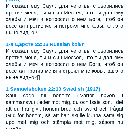
И сказал ему Саул: для чего вы сговорились
против меня, ты и сын Иессея, что ты дал ему
хлебы и меч и вопросил о нем Бога, чтоб он
восстал против меня истроил мне ковы, как это
ныне видно?
1-я Царств 22:13 Russian koi8r
И сказал ему Саул: для чего вы сговорились
против меня, ты и сын Иессея, что ты дал ему
хлебы и меч и вопросил о нем Бога, чтоб он
восстал против меня и строил мне ковы, как это
ныне видно?[]
1 Samuelsboken 22:13 Swedish (1917)
Saul sade till honom: »Varför haven I
sammansvurit eder mot mig, du och Isais son, i det
att du har givit honom bröd och svärd och frågat
Gud för honom, så att han skulle kunna sätta sig
upp mot mig och stämpla mot mig, såsom nu
sker?»