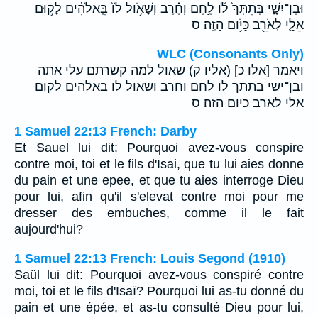
וּבֶן־יִשָׁ֑י בְּתִתְּךָ֙ לֹ֜ו לֶ֣חֶם וְחֶ֗רֶב וְשָׁאֹ֥ול לֹו֙ בֵּֽאלֹהִ֔ים לָק֥וּם
אֵלַ֛י לְאֹרֵ֖ב כַּיֹּ֥ום הַזֶּֽה׃ ס
WLC (Consonants Only)
ויאמר [אלו כ] (אליו ק) שאול למה קשרתם עלי אתה
ובן־ישי בתתך לו לחם וחרב ושאול לו באלהים לקום
אלי לארב כיום הזה׃ ס
1 Samuel 22:13 French: Darby
Et Sauel lui dit: Pourquoi avez-vous conspire
contre moi, toi et le fils d'Isai, que tu lui aies donne
du pain et une epee, et que tu aies interroge Dieu
pour lui, afin qu'il s'elevat contre moi pour me
dresser des embuches, comme il le fait
aujourd'hui?
1 Samuel 22:13 French: Louis Segond (1910)
Saül lui dit: Pourquoi avez-vous conspiré contre
moi, toi et le fils d'Isaï? Pourquoi lui as-tu donné du
pain et une épée, et as-tu consulté Dieu pour lui,