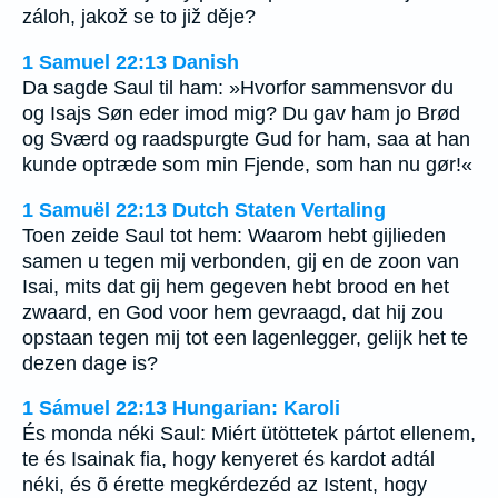
záloh, jakož se to již děje?
1 Samuel 22:13 Danish
Da sagde Saul til ham: »Hvorfor sammensvor du
og Isajs Søn eder imod mig? Du gav ham jo Brød
og Sværd og raadspurgte Gud for ham, saa at han
kunde optræde som min Fjende, som han nu gør!«
1 Samuël 22:13 Dutch Staten Vertaling
Toen zeide Saul tot hem: Waarom hebt gijlieden
samen u tegen mij verbonden, gij en de zoon van
Isai, mits dat gij hem gegeven hebt brood en het
zwaard, en God voor hem gevraagd, dat hij zou
opstaan tegen mij tot een lagenlegger, gelijk het te
dezen dage is?
1 Sámuel 22:13 Hungarian: Karoli
És monda néki Saul: Miért ütöttetek pártot ellenem,
te és Isainak fia, hogy kenyeret és kardot adtál
néki, és õ érette megkérdezéd az Istent, hogy