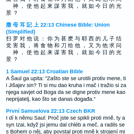
神 ， 使 他 起 來 謀 害 我 ， 就 如 今 日 的 光
景 ？
撒 母 耳 記 上 22:13 Chinese Bible: Union
(Simplified)
扫 罗 对 他 说 ： 你 为 甚 麽 与 耶 西 的 儿 子 结
党 害 我 ， 将 食 物 和 刀 给 他 ， 又 为 他 求 问
神 ， 使 他 起 来 谋 害 我 ， 就 如 今 日 的 光
景 ？
1 Samuel 22:13 Croatian Bible
A Šaul ga upita: "Zašto ste se urotili protiv mene, ti
i Jišajev sin? Ti si mu dao kruha i mač i tražio si za
njega savjet od Boga da se digne protiv mene kao
neprijatelj, kao što se danas događa."
První Samuelova 22:13 Czech BKR
I dí k němu Saul: Proč jste se spikli proti mně, ty a
syn Izai, když jsi jemu dal chléb a meč, a radils se
s Bohem o něj, aby povstal proti mně k strojení mi