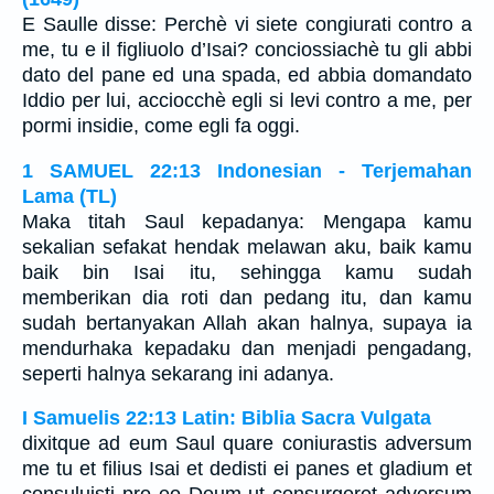
E Saulle disse: Perchè vi siete congiurati contro a
me, tu e il figliuolo d’Isai? conciossiachè tu gli abbi
dato del pane ed una spada, ed abbia domandato
Iddio per lui, acciocchè egli si levi contro a me, per
pormi insidie, come egli fa oggi.
1 SAMUEL 22:13 Indonesian - Terjemahan
Lama (TL)
Maka titah Saul kepadanya: Mengapa kamu
sekalian sefakat hendak melawan aku, baik kamu
baik bin Isai itu, sehingga kamu sudah
memberikan dia roti dan pedang itu, dan kamu
sudah bertanyakan Allah akan halnya, supaya ia
mendurhaka kepadaku dan menjadi pengadang,
seperti halnya sekarang ini adanya.
I Samuelis 22:13 Latin: Biblia Sacra Vulgata
dixitque ad eum Saul quare coniurastis adversum
me tu et filius Isai et dedisti ei panes et gladium et