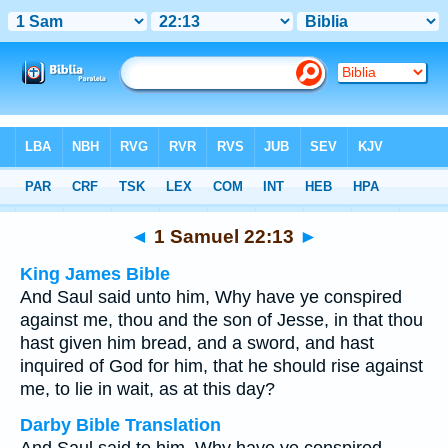
Bible
>
Multilingual
> 1 Samuel 22:13
◄
1 Samuel 22:13
►
King James Bible
And Saul said unto him, Why have ye conspired
against me, thou and the son of Jesse, in that thou
hast given him bread, and a sword, and hast
inquired of God for him, that he should rise against
me, to lie in wait, as at this day?
Darby Bible Translation