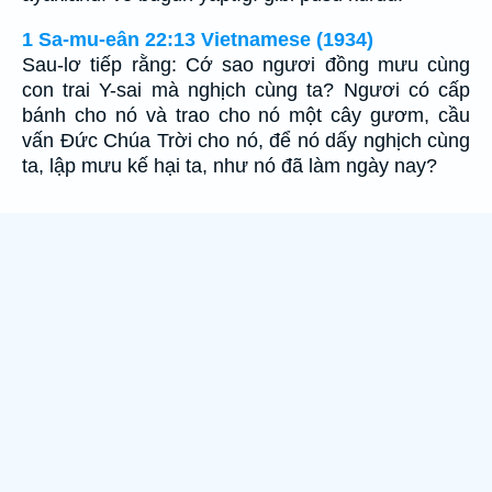
1 Sa-mu-eân 22:13 Vietnamese (1934)
Sau-lơ tiếp rằng: Cớ sao ngươi đồng mưu cùng
con trai Y-sai mà nghịch cùng ta? Ngươi có cấp
bánh cho nó và trao cho nó một cây gươm, cầu
vấn Ðức Chúa Trời cho nó, để nó dấy nghịch cùng
ta, lập mưu kế hại ta, như nó đã làm ngày nay?