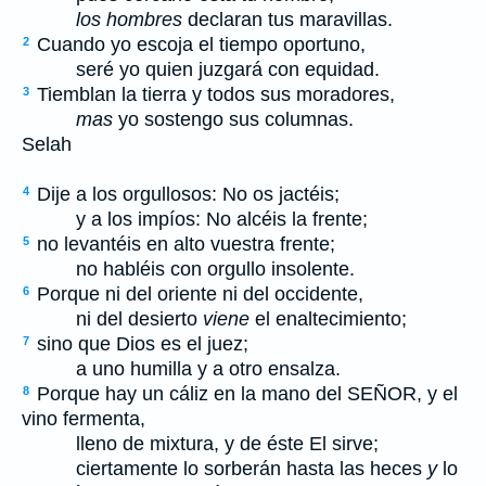
los hombres
declaran tus maravillas.
Cuando yo escoja el tiempo oportuno,
2
seré yo quien juzgará con equidad.
Tiemblan la tierra y todos sus moradores,
3
mas
yo sostengo sus columnas.
Selah
Dije a los orgullosos: No os jactéis;
4
y a los impíos: No alcéis la frente;
no levantéis en alto vuestra frente;
5
no habléis con orgullo insolente.
Porque ni del oriente ni del occidente,
6
ni del desierto
viene
el enaltecimiento;
sino que Dios es el juez;
7
a uno humilla y a otro ensalza.
Porque hay un cáliz en la mano del S
EÑOR
, y el
8
vino fermenta,
lleno de mixtura, y de éste El sirve;
ciertamente lo sorberán hasta las heces
y
lo