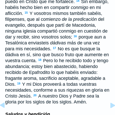
puedo en Cristo que me fortalece.
Sin embargo,
14
habéis hecho bien en compartir
conmigo
en mi
aflicción.
Y vosotros mismos también sabéis,
15
filipenses, que al comienzo
de la predicación
del
evangelio, después que partí de Macedonia,
ninguna iglesia compartió conmigo en cuestión de
dar y recibir, sino vosotros solos;
porque aun a
16
Tesalónica enviasteis
dádivas
más de una vez
para mis necesidades.
No es que busque la
17
dádiva en sí, sino que busco fruto que aumente en
vuestra cuenta.
Pero lo he recibido todo y tengo
18
abundancia; estoy bien abastecido, habiendo
recibido de Epafrodito lo que habéis enviado:
fragante aroma, sacrificio aceptable, agradable a
Dios.
Y mi Dios proveerá a todas vuestras
19
necesidades, conforme a sus riquezas en gloria en
Cristo Jesús.
A nuestro Dios y Padre
sea
la
20
gloria por los siglos de los siglos. Amén.
Saludos y bendición