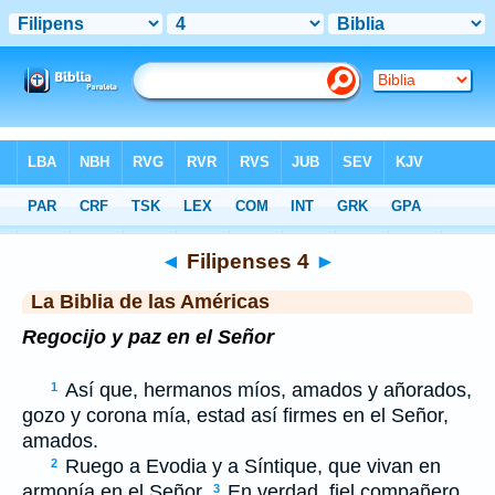
Biblia
>
LBLA
> Filipenses 4
◄
Filipenses 4
►
La Biblia de las Américas
Regocijo y paz en el Señor
Así que, hermanos míos, amados y añorados,
1
gozo y corona mía, estad así firmes en el Señor,
amados.
Ruego a Evodia y a Síntique, que vivan en
2
armonía en el Señor.
En verdad, fiel compañero,
3