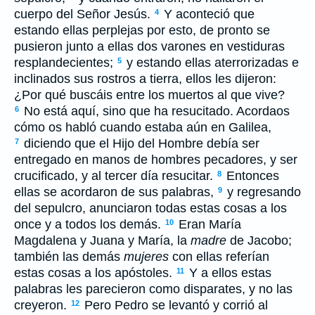
cuerpo del Señor Jesús.
Y aconteció que
4
estando ellas perplejas por esto, de pronto se
pusieron junto a ellas dos varones en vestiduras
resplandecientes;
y estando ellas aterrorizadas e
5
inclinados sus rostros a tierra, ellos les dijeron:
¿Por qué buscáis entre los muertos al que vive?
No está aquí, sino que ha resucitado. Acordaos
6
cómo os habló cuando estaba aún en Galilea,
diciendo que el Hijo del Hombre debía ser
7
entregado en manos de hombres pecadores, y ser
crucificado, y al tercer día resucitar.
Entonces
8
ellas se acordaron de sus palabras,
y regresando
9
del sepulcro, anunciaron todas estas cosas a los
once y a todos los demás.
Eran María
10
Magdalena y Juana y María, la
madre
de Jacobo;
también las demás
mujeres
con ellas referían
estas cosas a los apóstoles.
Y a ellos estas
11
palabras les parecieron como disparates, y no las
creyeron.
Pero Pedro se levantó y corrió al
12