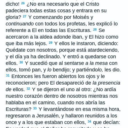
dicho!
¿No era necesario que el Cristo
26
padeciera todas estas cosas y entrara en su
gloria?
Y comenzando por Moisés y
27
continuando
con todos los profetas, les explicó lo
referente a El en todas las Escrituras.
Se
28
acercaron a la aldea adonde iban, y El hizo como
que iba más lejos.
Y ellos le instaron, diciendo:
29
Quédate con nosotros, porque está atardeciendo,
y el día ya ha declinado. Y entró a quedarse con
ellos.
Y sucedió que al sentarse
a la mesa
con
30
ellos, tomó pan, y
lo
bendijo; y partiéndo
lo,
les dio.
Entonces les fueron abiertos los ojos y le
31
reconocieron; pero El desapareció de
la presencia
de
ellos.
Y se dijeron el uno al otro: ¿No ardía
32
nuestro corazón dentro de nosotros mientras nos
hablaba en el camino, cuando nos abría las
Escrituras?
Y levantándose en esa misma hora,
33
regresaron a Jerusalén, y hallaron reunidos a los
once y a los que estaban con ellos,
que decían:
34