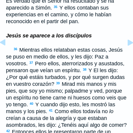
Es verdad que el Señor ha resucitado y se ha
aparecido a Simón.
Y ellos contaban sus
35
experiencias en el camino, y cómo le habían
reconocido en el partir del pan.
Jesús se aparece a los discípulos
Mientras ellos relataban estas cosas, Jesús
36
se puso en medio de ellos, y les dijo: Paz a
vosotros.
Pero ellos, aterrorizados y asustados,
37
pensaron que veían un espíritu.
Y El les dijo:
38
¿Por qué estáis turbados, y por qué surgen dudas
en vuestro corazón?
Mirad mis manos y mis
39
pies, que soy yo mismo; palpadme y ved, porque
un espíritu no tiene carne ni huesos como veis que
yo tengo.
Y cuando dijo esto, les mostró las
40
manos y los pies.
Como ellos todavía no
lo
41
creían a causa de la alegría y que estaban
asombrados, les dijo: ¿Tenéis aquí algo de comer?
Entonces ellos le presentaron parte de un
42