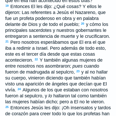
que en ella han acontecido en estos días?
Entonces El les dijo: ¿Qué cosas? Y ellos le
19
dijeron: Las referentes a Jesús el Nazareno, que
fue un profeta poderoso en obra y en palabra
delante de Dios y de todo el pueblo;
y cómo los
20
principales sacerdotes y nuestros gobernantes le
entregaron a sentencia de muerte y le crucificaron.
Pero nosotros esperábamos que El era el que
21
iba a redimir a Israel. Pero además de todo esto,
este es el tercer día desde que estas cosas
acontecieron.
Y también algunas mujeres de
22
entre nosotros nos asombraron;
pues
cuando
fueron de madrugada al sepulcro,
y al no hallar
23
su cuerpo, vinieron diciendo que también habían
visto una aparición de ángeles que decían que El
vivía.
Algunos de los que estaban con nosotros
24
fueron al sepulcro, y
lo
hallaron tal como también
las mujeres habían dicho; pero a El no le vieron.
Entonces Jesús les dijo: ¡Oh insensatos y tardos
25
de corazón para creer todo lo que los profetas han