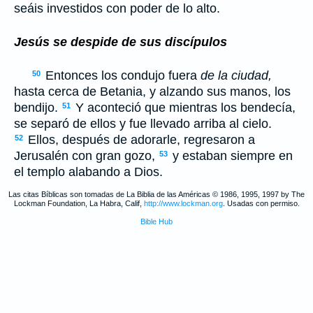
seáis investidos con poder de lo alto.
Jesús se despide de sus discípulos
Entonces los condujo fuera
de la ciudad,
50
hasta cerca de Betania, y alzando sus manos, los
bendijo.
Y aconteció que mientras los bendecía,
51
se separó de ellos y fue llevado arriba al cielo.
Ellos, después de adorarle, regresaron a
52
Jerusalén con gran gozo,
y estaban siempre en
53
el templo alabando a Dios.
Las citas Bíblicas son tomadas de La Biblia de las Américas © 1986, 1995, 1997 by The
Lockman Foundation, La Habra, Calif,
http://www.lockman.org
. Usadas con permiso.
Bible Hub