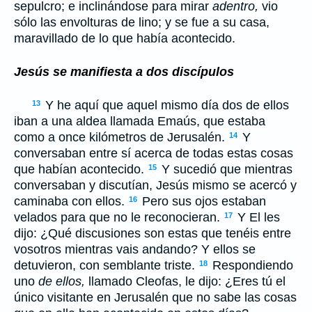
sepulcro; e inclinándose para mirar
adentro,
vio
sólo las envolturas de lino; y se fue a su casa,
maravillado de lo que había acontecido.
Jesús se manifiesta a dos discípulos
Y he aquí que aquel mismo día dos de ellos
13
iban a una aldea llamada Emaús, que estaba
como a once kilómetros de Jerusalén.
Y
14
conversaban entre sí acerca de todas estas cosas
que habían acontecido.
Y sucedió que mientras
15
conversaban y discutían, Jesús mismo se acercó y
caminaba con ellos.
Pero sus ojos estaban
16
velados para que no le reconocieran.
Y El les
17
dijo: ¿Qué discusiones son estas que tenéis entre
vosotros mientras vais andando? Y ellos se
detuvieron, con semblante triste.
Respondiendo
18
uno
de ellos,
llamado Cleofas, le dijo: ¿Eres tú el
único visitante en Jerusalén que no sabe las cosas