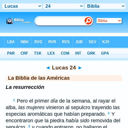
Biblia
>
LBLA
> Lucas 24
◄
Lucas 24
►
La Biblia de las Américas
La resurrección
Pero el primer
día
de la semana, al rayar el
1
alba,
las mujeres
vinieron al sepulcro trayendo las
especias aromáticas que habían preparado.
Y
2
encontraron
que
la piedra
había sido
removida del
sepulcro,
y cuando entraron, no hallaron el
3