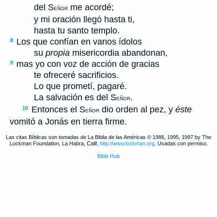
del S
me acordé;
EÑOR
y mi oración llegó hasta ti,
hasta tu santo templo.
Los que confían en vanos ídolos
8
su
propia
misericordia abandonan,
mas yo con voz de acción de gracias
9
te ofreceré sacrificios.
Lo que prometí, pagaré.
La salvación es del S
.
EÑOR
Entonces el S
dio orden al pez, y
éste
10
EÑOR
vomitó a Jonás en tierra firme.
Las citas Bíblicas son tomadas de La Biblia de las Américas © 1986, 1995, 1997 by The
Lockman Foundation, La Habra, Calif,
http://www.lockman.org
. Usadas con permiso.
Bible Hub