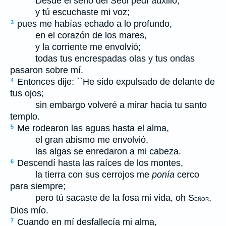
Desde el seno del Seol pedí auxilio,
y tú escuchaste mi voz;
pues me habías echado a lo profundo,
3
en el corazón de los mares,
y la corriente me envolvió;
todas tus encrespadas olas y tus ondas
pasaron sobre mí.
Entonces dije: ``He sido expulsado de delante de
4
tus ojos;
sin embargo volveré a mirar hacia tu santo
templo.
Me rodearon las aguas hasta el alma,
5
el gran abismo me envolvió,
las algas se enredaron a mi cabeza.
Descendí hasta las raíces de los montes,
6
la tierra con sus cerrojos me
ponía
cerco
para siempre;
pero tú sacaste de la fosa mi vida, oh S
,
EÑOR
Dios mío.
Cuando en mí desfallecía mi alma,
7