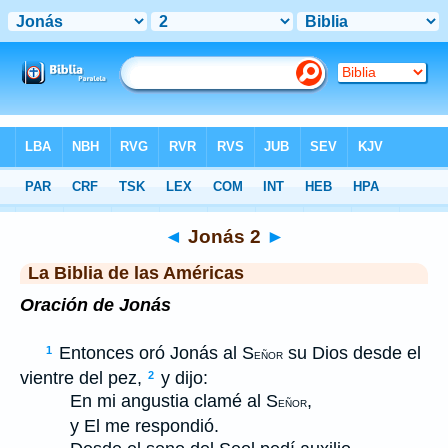
Biblia
>
LBLA
> Jonás 2
◄
Jonás 2
►
La Biblia de las Américas
Oración de Jonás
Entonces oró Jonás al S
su Dios desde el
1
EÑOR
vientre del pez,
y dijo:
2
En mi angustia clamé al S
,
EÑOR
y El me respondió.