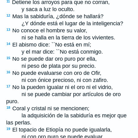
Detiene los arroyos para que no corran,
11
y saca a luz lo oculto.
Mas la sabiduría, ¿dónde se hallará?
12
¿Y dónde está el lugar de la inteligencia?
No conoce el hombre su valor,
13
ni se halla en la tierra de los vivientes.
El abismo dice: ``No está en mí;
14
y el mar dice: ``No está conmigo.
No se puede dar oro puro por ella,
15
ni peso de plata por su precio.
No puede evaluarse con oro de Ofir,
16
ni con ónice precioso, ni con zafiro.
No la pueden igualar ni el oro ni el vidrio,
17
ni se puede cambiar por artículos de oro
puro.
Coral y cristal ni se mencionen;
18
la adquisición de la sabiduría es mejor que
las perlas.
El topacio de Etiopía no puede igualarla,
19
ni con oro puro se puede evaluar.