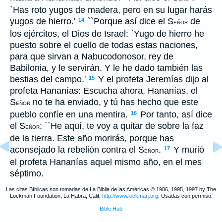
`Has roto yugos de madera, pero en su lugar harás
yugos de hierro.'
``Porque así dice el S
de
14
EÑOR
los ejércitos, el Dios de Israel: `Yugo de hierro he
puesto sobre el cuello de todas estas naciones,
para que sirvan a Nabucodonosor, rey de
Babilonia, y le servirán. Y le he dado también las
bestias del campo.'
Y el profeta Jeremías dijo al
15
profeta Hananías: Escucha ahora, Hananías, el
S
no te ha enviado, y tú has hecho que este
EÑOR
pueblo confíe en una mentira.
Por tanto, así dice
16
el S
: ``He aquí, te voy a quitar de sobre la faz
EÑOR
de la tierra. Este año morirás, porque has
aconsejado la rebelión contra el S
.
Y murió
17
EÑOR
el profeta Hananías aquel mismo año, en el mes
séptimo.
Las citas Bíblicas son tomadas de La Biblia de las Américas © 1986, 1995, 1997 by The
Lockman Foundation, La Habra, Calif,
http://www.lockman.org
. Usadas con permiso.
Bible Hub