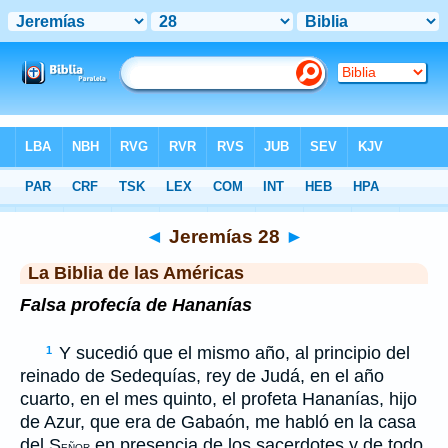
Biblia
>
LBLA
> Jeremías 28
◄
Jeremías 28
►
La Biblia de las Américas
Falsa profecía de Hananías
Y sucedió que el mismo año, al principio del
1
reinado de Sedequías, rey de Judá, en el año
cuarto, en el mes quinto, el profeta Hananías, hijo
de Azur, que era de Gabaón, me habló en la casa
del S
en presencia de los sacerdotes y de todo
EÑOR