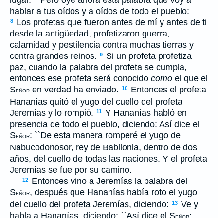
lugar.
Pero oye ahora esta palabra que voy a
hablar a tus oídos y a oídos de todo el pueblo:
Los profetas que fueron antes de mí y antes de ti
8
desde la antigüedad, profetizaron guerra,
calamidad y pestilencia contra muchas tierras y
contra grandes reinos.
Si un profeta profetiza
9
paz, cuando la palabra del profeta se cumpla,
entonces ese profeta será conocido
como
el que el
S
en verdad ha enviado.
Entonces el profeta
10
EÑOR
Hananías quitó el yugo del cuello del profeta
Jeremías y lo rompió.
Y Hananías habló en
11
presencia de todo el pueblo, diciendo: Así dice el
S
: ``De esta manera romperé el yugo de
EÑOR
Nabucodonosor, rey de Babilonia, dentro de dos
años, del cuello de todas las naciones. Y el profeta
Jeremías se fue por su camino.
Entonces vino a Jeremías la palabra del
12
S
, después que Hananías había roto el yugo
EÑOR
del cuello del profeta Jeremías, diciendo:
Ve y
13
habla a Hananías, diciendo: ``Así dice el S
:
EÑOR