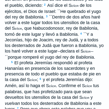
el pueblo, diciendo:
Así dice el S
de los
2
EÑOR
ejércitos, el Dios de Israel: ``He quebrado el yugo
del rey de Babilonia.
``Dentro de dos años haré
3
volver a este lugar todos los utensilios de la casa
del S
, que Nabucodonosor, rey de Babilonia,
EÑOR
tomó de este lugar y llevó a Babilonia.
``Y a
4
Jeconías, hijo de Joacim, rey de Judá, y a todos
los desterrados de Judá que fueron a Babilonia, yo
los haré volver a este lugar--declara el S
--
EÑOR
``porque romperé el yugo del rey de Babilonia.
El profeta Jeremías respondió al profeta
5
Hananías en presencia de los sacerdotes y en
presencia de todo el pueblo que estaba de pie en
la casa del S
;
y el profeta Jeremías dijo:
6
EÑOR
Amén, así lo haga el S
. Confirme el S
tus
EÑOR
EÑOR
palabras, que has profetizado para que sean
devueltos los utensilios de la casa del S
y
EÑOR
vuelvan
todos los desterrados de Babilonia a este
7