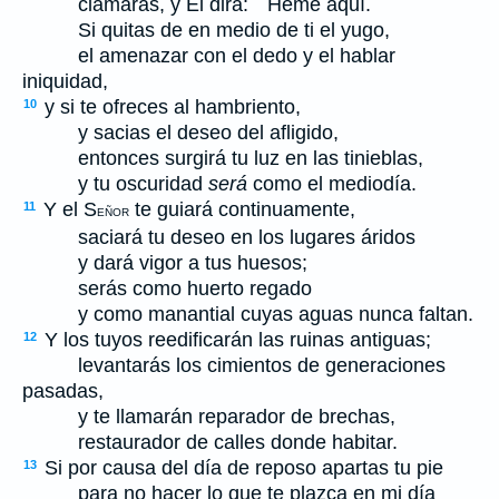
clamarás, y El dirá: ``Heme aquí.
Si quitas de en medio de ti el yugo,
el amenazar con el dedo y el hablar
iniquidad,
y si te ofreces al hambriento,
10
y sacias el deseo del afligido,
entonces surgirá tu luz en las tinieblas,
y tu oscuridad
será
como el mediodía.
Y el S
te guiará continuamente,
11
EÑOR
saciará tu deseo en los lugares áridos
y dará vigor a tus huesos;
serás como huerto regado
y como manantial cuyas aguas nunca faltan.
Y los tuyos reedificarán las ruinas antiguas;
12
levantarás los cimientos de generaciones
pasadas,
y te llamarán reparador de brechas,
restaurador de calles donde habitar.
Si por causa del día de reposo apartas tu pie
13
para no hacer lo que te plazca en mi día