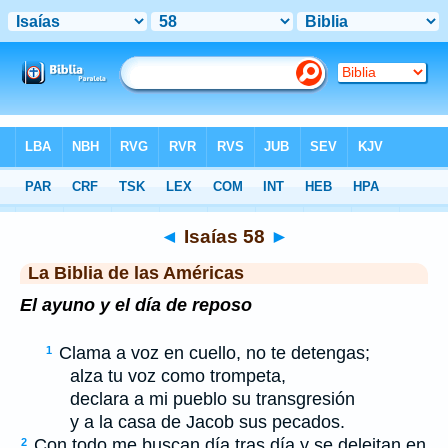
Biblia
>
LBLA
> Isaías 58
◄
Isaías 58
►
La Biblia de las Américas
El ayuno y el día de reposo
Clama a voz en cuello, no te detengas;
1
alza tu voz como trompeta,
declara a mi pueblo su transgresión
y a la casa de Jacob sus pecados.
Con todo me buscan día tras día y se deleitan en
2