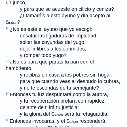
un junco,
y para que se acueste en cilicio y ceniza?
¿Llamaréis a esto ayuno y día acepto al
S
?
EÑOR
¿No es éste el ayuno que yo escogí:
6
desatar las ligaduras de impiedad,
soltar las coyundas del yugo,
dejar ir libres a los oprimidos,
y romper todo yugo?
¿No es para que partas tu pan con el
7
hambriento,
y recibas en casa a los pobres sin hogar;
para que cuando veas al desnudo lo cubras,
y no te escondas de tu semejante?
Entonces tu luz despuntará como la aurora,
8
y tu recuperación brotará con rapidez;
delante de ti irá tu justicia;
y
la gloria del S
será tu retaguardia.
EÑOR
Entonces invocarás, y el S
responderá;
9
EÑOR