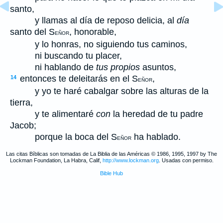
santo,
y llamas al día de reposo delicia, al
día
santo del S
, honorable,
EÑOR
y lo honras, no siguiendo tus caminos,
ni buscando tu placer,
ni hablando de
tus propios
asuntos,
entonces te deleitarás en el S
,
14
EÑOR
y yo te haré cabalgar sobre las alturas de la
tierra,
y te alimentaré
con
la heredad de tu padre
Jacob;
porque la boca del S
ha hablado.
EÑOR
Las citas Bíblicas son tomadas de La Biblia de las Américas © 1986, 1995, 1997 by The
Lockman Foundation, La Habra, Calif,
http://www.lockman.org
. Usadas con permiso.
Bible Hub