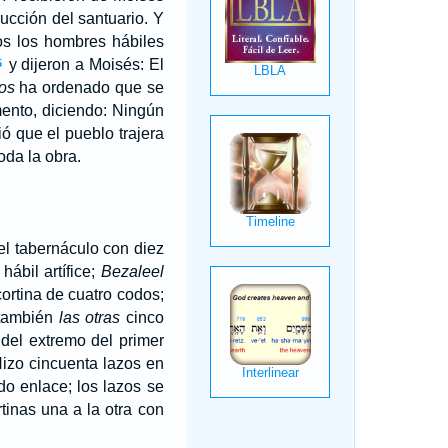
rucción del santuario. Y
os los hombres hábiles
y dijeron a Moisés: El
5
os
ha ordenado que se
ento, diciendo: Ningún
ió que el pueblo trajera
oda la obra.
el tabernáculo con diez
hábil artífice;
Bezaleel
ortina de cuatro codos;
 también
las otras
cinco
 del extremo del primer
izo cincuenta lazos en
do enlace; los lazos se
tinas una a la otra con