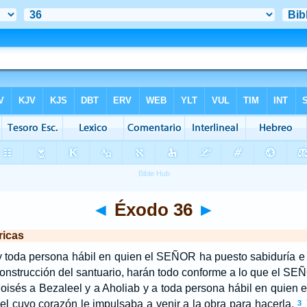
◄
Éxodo 36
►
ricas
 toda persona hábil en quien el S
EÑOR
ha puesto sabiduría e 
onstrucción del santuario, harán todo conforme a lo que el S
EÑ
isés a Bezaleel y a Aholiab y a toda persona hábil en quien e
uel cuyo corazón le impulsaba a venir a la obra para hacerla.
3