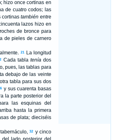
; hizo once cortinas en
na de cuatro codos; las
 cortinas
también
entre
cincuenta lazos hizo en
roches de bronce para
a de pieles de carnero
calmente.
La longitud
21
Cada tabla
tenía
dos
2
, pues, las tablas para
a debajo de las veinte
otra tabla para sus dos
y sus cuarenta basas
6
a la parte posterior del
ara las esquinas del
rriba hasta la primera
as de plata; dieciséis
 tabernáculo,
y cinco
32
 del lado posterior del