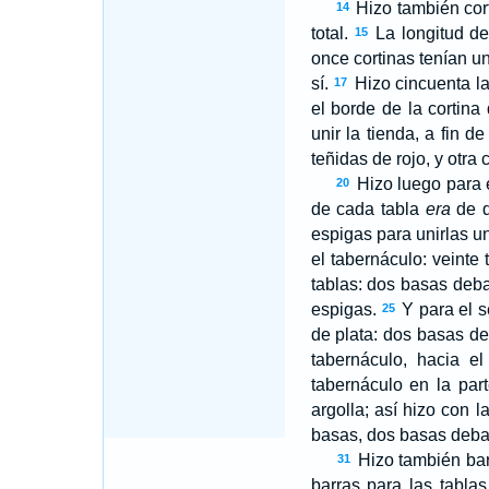
Hizo también cor
14
total.
La longitud de
15
once cortinas tenían 
sí.
Hizo cincuenta la
17
el borde de la cortina
unir la tienda, a fin d
teñidas de rojo, y otra
Hizo luego para 
20
de cada tabla
era
de d
espigas para unirlas un
el tabernáculo: veinte 
tablas: dos basas deba
espigas.
Y para el s
25
de plata: dos basas de
tabernáculo, hacia el
tabernáculo en la part
argolla; así hizo con 
basas, dos basas debaj
Hizo también bar
31
barras para las tablas