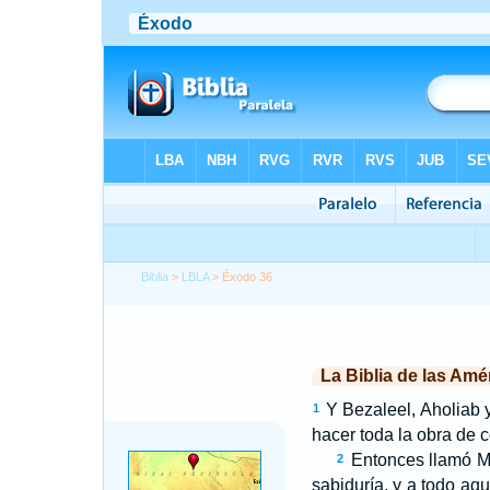
Biblia
>
LBLA
> Éxodo 36
La Biblia de las Amé
Y Bezaleel, Aholiab y
1
hacer toda la obra de c
Entonces llamó Mo
2
sabiduría, y a todo aq