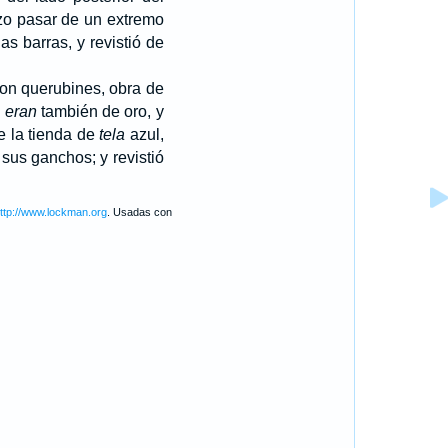
izo pasar de un extremo
as barras, y revistió de
 con querubines, obra de
s
eran
también de oro, y
e la tienda de
tela
azul,
sus ganchos; y revistió
ttp://www.lockman.org
. Usadas con