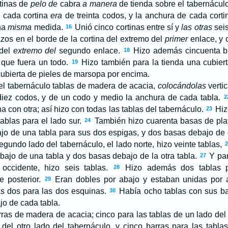
tinas de
pelo de
cabra
a manera
de tienda sobre el tabernáculo
 cada cortina
era
de treinta codos, y la anchura de cada corti
una
misma
medida.
Unió cinco cortinas entre sí y
las otras
seis
16
zos en el borde de la cortina del extremo del
primer
enlace, y 
 del
extremo del
segundo enlace.
Hizo además cincuenta b
18
e que fuera un todo.
Hizo también para la tienda una cubiert
19
 cubierta de pieles de marsopa por encima.
el tabernáculo tablas de madera de acacia,
colocándolas
verti
iez codos, y de un codo y medio la anchura de cada tabla.
2
a con otra; así hizo con todas las tablas del tabernáculo.
Hizo
23
tablas para el lado sur.
También hizo cuarenta basas de plat
24
jo de una tabla para sus dos espigas, y dos basas debajo de 
egundo lado del tabernáculo, el lado norte, hizo veinte tablas,
2
bajo de una tabla y dos basas debajo de la otra tabla.
Y par
27
 occidente, hizo seis tablas.
Hizo además dos tablas p
28
e posterior.
Eran dobles por abajo y estaban unidas por a
29
las dos para las dos esquinas.
Había ocho tablas con sus bas
30
o de cada tabla.
ras de madera de acacia; cinco para las tablas de un lado del
 del otro lado del tabernáculo, y cinco barras para las tablas