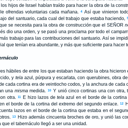
los hijos de Israel habían traído para hacer la obra de la const
le ofrendas voluntarias cada mañana.
Así que vinieron tod
4
bajo del santuario, cada cual del trabajo que estaba haciendo,
que se necesita para la obra de construcción que el S
EÑOR
n
s dio una orden, y se pasó una proclama por todo el campam
más
trabajo para las contribuciones del santuario. Así se impid
al que tenían era abundante, y más que suficiente para hacer t
ernáculo
s hábiles de entre los que estaban haciendo la obra hicieron 
rcido, y
tela
azul, púrpura y escarlata, con querubines, obra de 
de cada cortina era de veintiocho codos, y la anchura de cada c
ían una
misma
medida.
Y unió cinco cortinas una con otra,
10
con otra.
E hizo lazos de
tela
azul en el borde de la cortina
11
en el borde de la cortina del extremo del segundo enlace.
H
12
ncuenta lazos en el borde de la cortina que estaba en el segun
otros.
Hizo además cincuenta broches de oro, y unió las cor
13
 que el tabernáculo llegó a ser una unidad.