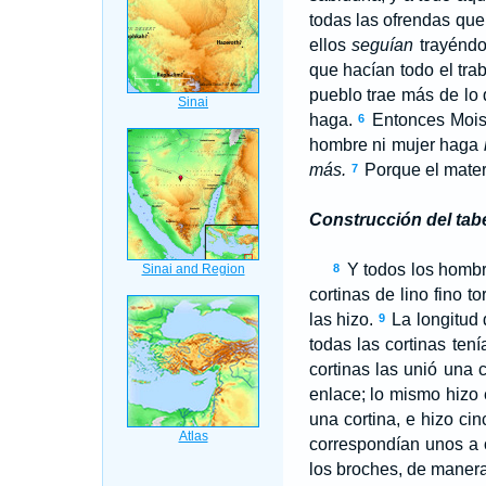
todas las ofrendas que 
ellos
seguían
trayéndo
que hacían todo el tra
pueblo trae más de lo 
haga.
Entonces Moisé
6
hombre ni mujer haga
más.
Porque el materi
7
Construcción del tab
Y todos los hombre
8
cortinas de lino fino to
las hizo.
La longitud 
9
todas las cortinas ten
cortinas las unió una 
enlace; lo mismo hizo 
una cortina, e hizo ci
correspondían unos a 
los broches, de manera