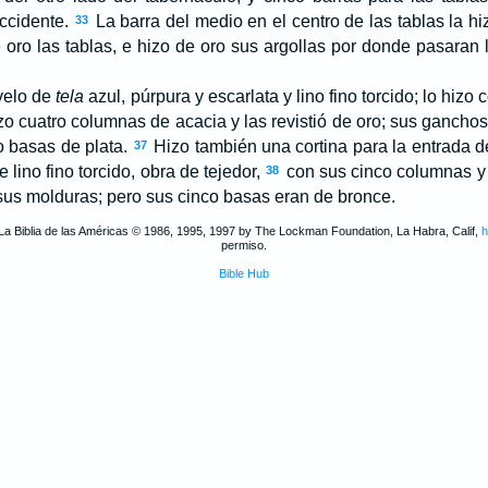
occidente.
La barra del medio en el centro de las tablas la h
33
 oro las tablas, e hizo de oro sus argollas por donde pasaran l
velo de
tela
azul, púrpura y escarlata y lino fino torcido; lo hizo
zo cuatro columnas de acacia y las revistió de oro; sus gancho
ro basas de plata.
Hizo también una cortina para la entrada d
37
 lino fino torcido, obra de tejedor,
con sus cinco columnas y 
38
 sus molduras; pero sus cinco basas eran de bronce.
La Biblia de las Américas © 1986, 1995, 1997 by The Lockman Foundation, La Habra, Calif,
h
permiso.
Bible Hub